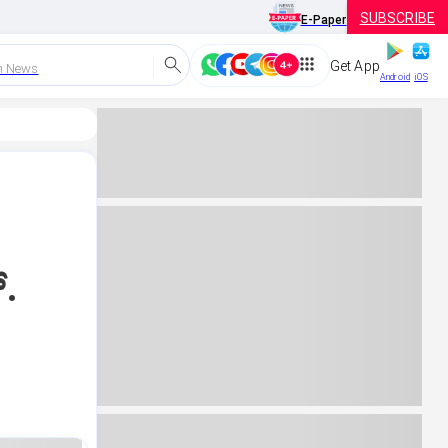
SUBSCRIBE
E-Paper
Get App
h News
Android
iOS
್.