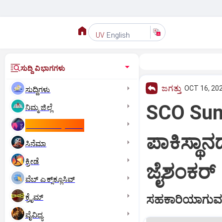
English
UV
ಸುದ್ದಿ ವಿಭಾಗಗಳು
ಜಗತ್ತು
OCT 16, 202
ಸುದ್ದಿಗಳು
SCO Summ
ನಿಮ್ಮ ಜಿಲ್ಲೆ
ಕಾಮನ್‌ ವೆಲ್ತ್‌ ಗೇಮ್ಸ್‌
ಪಾಕಿಸ್ಥಾನ
ಸಿನೆಮಾ
ಕ್ರೀಡೆ
ಜೈಶಂಕರ್
ವೆಬ್ ಎಕ್ಸ್‌ಕ್ಲೂಸಿವ್
ಕ್ರೈಮ್
ಸಹಕಾರಿಯಾಗುವ ಸಾ
ವೈವಿಧ್ಯ