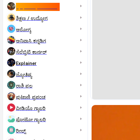
ಇಸ್ರೇಲ್- ಇರಾನ್‌ ಯುದ್ಧ
ಶಿಕ್ಷಣ / ಉದ್ಯೋಗ
ಆರೋಗ್ಯ
ಅನಿವಾಸಿ ಕನ್ನಡಿಗ
ಸೆಲೆಬ್ರಿಟಿ ಕಾರ್ನರ್‌
Explainer
ಜ್ಯೋತಿಷ್ಯ
ರಾಶಿ ಫಲ
ಪುಟಾಣಿ ಪ್ರಪಂಚ
ವೀಡಿಯೊ ಗ್ಯಾಲರಿ
ಫೋಟೋ ಗ್ಯಾಲರಿ
ರೀಲ್ಸ್