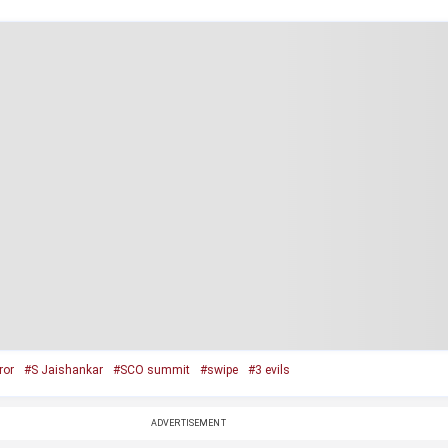
ror
#S Jaishankar
#SCO summit
#swipe
#3 evils
ADVERTISEMENT