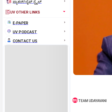
ಫ್ಯಾಶನ್/ಲೈಫ್‌ ಸ್ಟೈಲ್
UV OTHER LINKS
E-PAPER
UV PODCAST
CONTACT US
TEAM UDAYAVANI