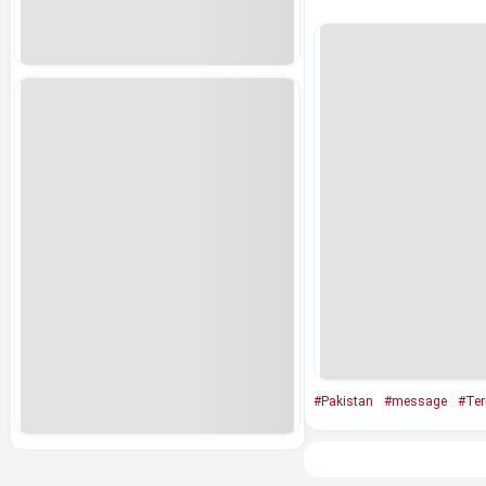
#Pakistan
#message
#Ter