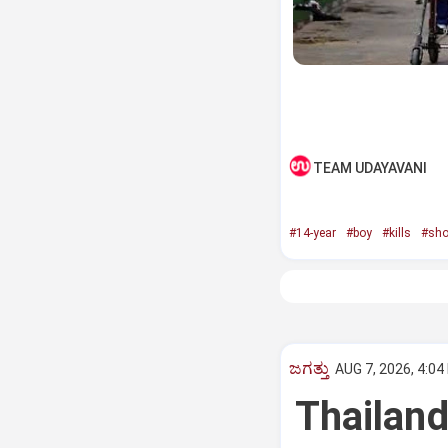
TEAM UDAYAVANI
#14-year
#boy
#kills
#sho
ಜಗತ್ತು
AUG 7, 2026, 4:04
Thailand: