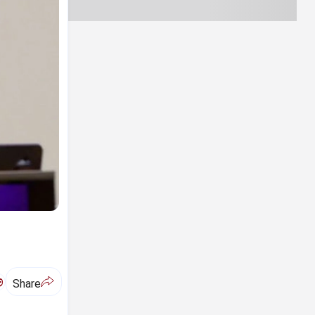
ಅ
Share