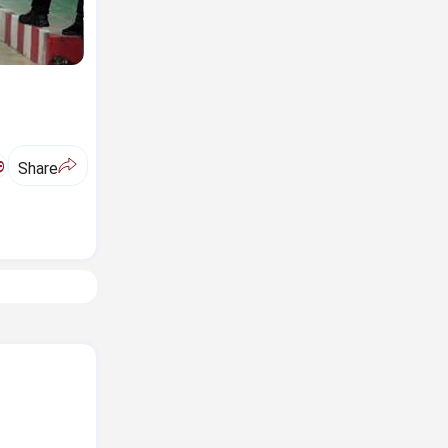
ಅ
Share