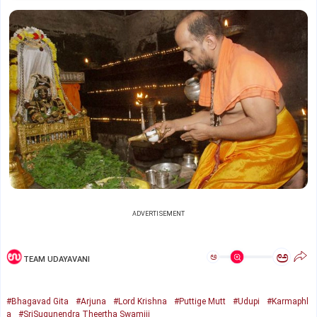
ADVERTISEMENT
ಅ
ಅ
TEAM UDAYAVANI
#Bhagavad Gita
#Arjuna
#Lord Krishna
#Puttige Mutt
#Udupi
#Karmaphl
a
#SriSugunendra Theertha Swamiji