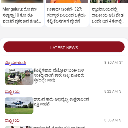
Mangaluru: ರೋಶನ್‌
ಗೀತಾರ್ಥ ಚಿಂತನೆ- 327:
ನ್ಯಾಯಾಲಯದಲ್ಲಿ
ಸಲ್ಡಾನ್ಹಾ 10 ಕೋ.ರೂ.
ಸಂಸ್ಕಾರ ಬಲದಿಂದ ಒಳ್ಳೆಯ-
ರಾಜಕೀಯ ಆಟ ಬೇಡ:
ವಂಚನೆ ಪ್ರಕರಣದ ತನಿಖೆ
ಕೆಟ್ಟ ಕೆಲಸಗಳಿಗೆ ಪ್ರೇರಣೆ
ಒಂದೇ ದಿನ 4 ಕೇಸಲ್ಲಿ
ಸಿಐಡಿಗೆ ವರ್ಗ
ಸುಪ್ರೀಂಕೋರ್ಟ್‌ ಅಭಿಮ
LATEST NEWS
ಚಿಕ್ಕಮಗಳೂರು
8:30 AM IST
ಕೊಟ್ಟಿಗೆಹಾರ: ಪೆಟ್ರೋಲ್ ಬಂಕ್ ಬಳಿ
ನಿಂತಿದ್ದ ಲಾರಿಗೆ ಕಾರು ಡಿಕ್ಕಿ: ಮೂವರು
ಸ್ಥಳದಲ್ಲೇ ಸಾವು
ರಾಷ್ಟ್ರೀಯ
8:22 AM IST
ಹಾರುವ ಕಾರು ಅಭಿವೃದ್ಧಿ: ಉತ್ತರಾಖಂಡ
ವ್ಯಕ್ತಿ ಸಾಧನೆ
ರಾಷ್ಟ್ರೀಯ
8:03 AM IST