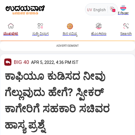
UV
English
E-Paper
ಮುಖಪುಟ
ಸುದ್ದಿ ವಿಭಾಗ
ದಿನ ಭವಿಷ್ಯ
ಹೊಂಗಿರಣ
Search
ADVERTISEMENT
BIG 40
APR 5, 2022, 4:36 PM IST
ಕಾಫಿಯೂ ಕುಡಿಸದ ನೀವು
ಗೆಲ್ಲುವುದು ಹೇಗೆ? ಸ್ಪೀಕರ್
ಕಾಗೇರಿಗೆ ಸಹಕಾರಿ ಸಚಿವರ
ಹಾಸ್ಯ ಪ್ರಶ್ನೆ