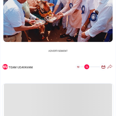
ADVERTISEMENT
ಅ
ಅ
TEAM UDAYAVANI