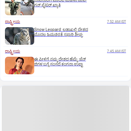
ಭಾವನಾರಿಗೆ ಮೊದಲ ಮಹಿಳಾ ಟಾಪ್‌
ಗನ್‌ ಫೈಟರ್‌ ಖ್ಯಾತಿ
ರಾಷ್ಟ್ರೀಯ
7:52 AM IST
Snow Leopard: ಲಡಾಖಲ್ಲಿ ದೇಶದ
ಮೊದಲ ಹಿಮಚಿರತೆ ಸಫಾರಿ ಶೀಘ್ರ
ರಾಷ್ಟ್ರೀಯ
7:45 AM IST
ಈ ಪೀಳಿಗೆ ನಮ್ಮ ದೇಶದ ಹೆಮ್ಮೆ: ಜೆನ್‌
ಜಿಗಳ ಬಗ್ಗೆ ಸಂಸದೆ ಕಂಗನಾ ಉಲ್ಟಾ