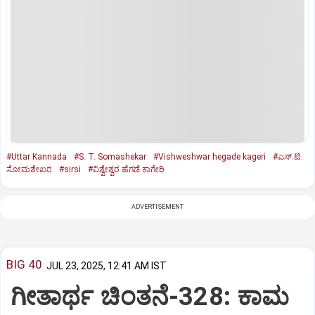
#Uttar Kannada
#S. T. Somashekar
#Vishweshwar hegade kageri
#ಎಸ್.ಟಿ.
ಸೋಮಶೇಖರ
#sirsi
#ವಿಶ್ವೇಶ್ವರ ಹೆಗಡೆ ಕಾಗೇರಿ
ADVERTISEMENT
BIG 40
JUL 23, 2025, 12:41 AM IST
ಗೀತಾರ್ಥ ಚಿಂತನೆ-328: ಕಾಮ