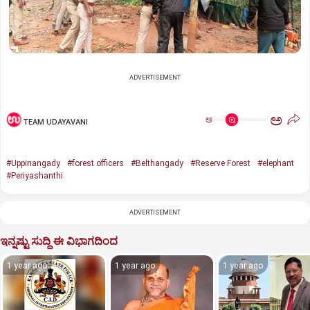
ADVERTISEMENT
ಅ
ಅ
TEAM UDAYAVANI
#Uppinangady
#forest officers
#Belthangady
#Reserve Forest
#elephant
#Periyashanthi
ADVERTISEMENT
ಇನ್ನಷ್ಟು ಸುದ್ದಿ ಈ ವಿಭಾಗದಿಂದ
1 year ago
1 year ago
1 year ago