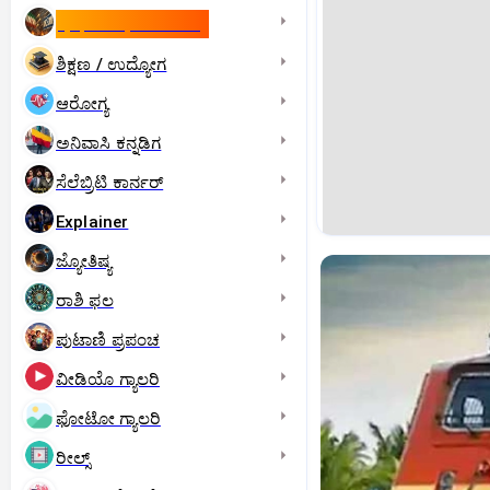
ಇಸ್ರೇಲ್- ಇರಾನ್‌ ಯುದ್ಧ
ಶಿಕ್ಷಣ / ಉದ್ಯೋಗ
ಆರೋಗ್ಯ
ಅನಿವಾಸಿ ಕನ್ನಡಿಗ
ಸೆಲೆಬ್ರಿಟಿ ಕಾರ್ನರ್‌
Explainer
ಜ್ಯೋತಿಷ್ಯ
ರಾಶಿ ಫಲ
ಪುಟಾಣಿ ಪ್ರಪಂಚ
ವೀಡಿಯೊ ಗ್ಯಾಲರಿ
ಫೋಟೋ ಗ್ಯಾಲರಿ
ರೀಲ್ಸ್