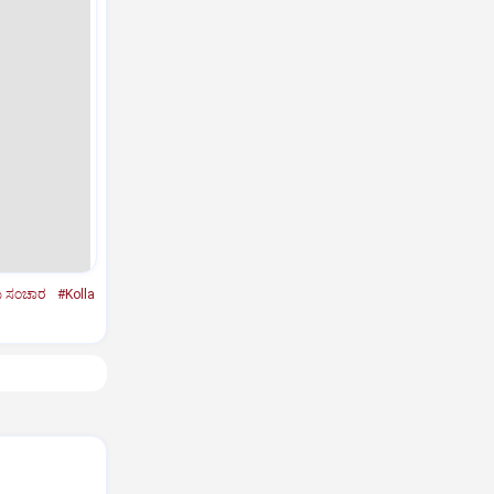
ು ಸಂಚಾರ
#Kolla