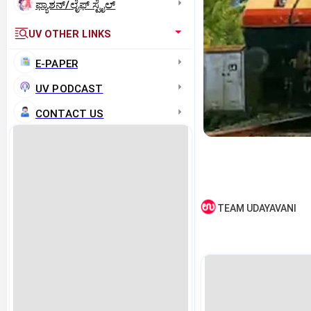
ಫ್ಯಾಶನ್/ಲೈಫ್‌ ಸ್ಟೈಲ್
UV OTHER LINKS
E-PAPER
UV PODCAST
CONTACT US
TEAM UDAYAVANI