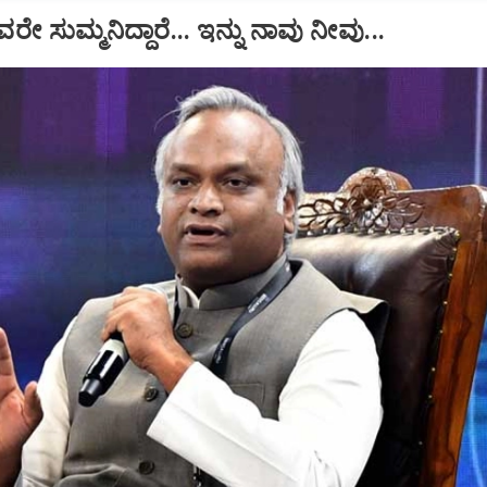
ೇ ಸುಮ್ಮನಿದ್ದಾರೆ... ಇನ್ನು ನಾವು ನೀವು...