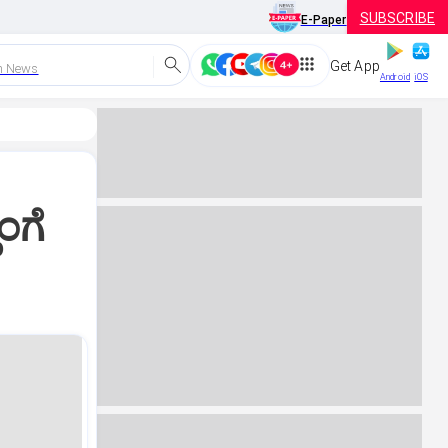
SUBSCRIBE
E-Paper
Get App
h News
Android
iOS
ಂಗೆ