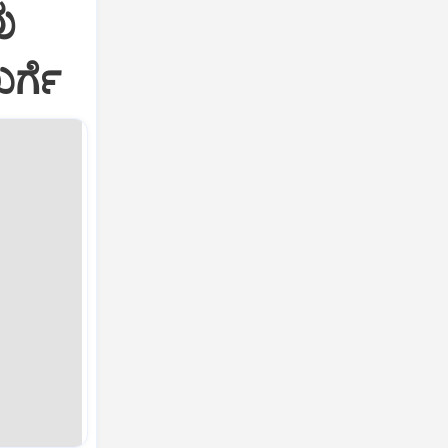
ು
ರ್ಗೆ