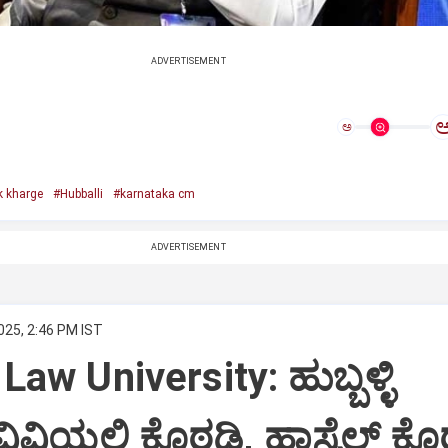
ADVERTISEMENT
ಅ
k kharge
#Hubballi
#karnataka cm
ADVERTISEMENT
025, 2:46 PM IST
Law University: ಹುಬ್ಬಳ್ಳಿ
ವಿಯಲ್ಲಿ ಕೊಠಡಿ, ಹಾಸ್ಟೆಲ್‌ ಕೊ