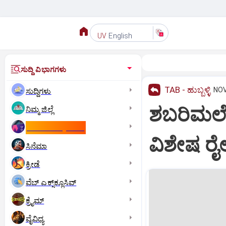
English
UV
ಸುದ್ದಿ ವಿಭಾಗಗಳು
TAB - ಹುಬ್ಬಳ್ಳಿ
NOV
ಸುದ್ದಿಗಳು
ಶಬರಿಮಲೆ 
ನಿಮ್ಮ ಜಿಲ್ಲೆ
ಕಾಮನ್‌ ವೆಲ್ತ್‌ ಗೇಮ್ಸ್‌
ವಿಶೇಷ ರ
ಸಿನೆಮಾ
ಕ್ರೀಡೆ
ವೆಬ್ ಎಕ್ಸ್‌ಕ್ಲೂಸಿವ್
ಕ್ರೈಮ್
ವೈವಿಧ್ಯ