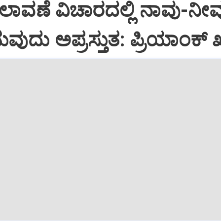
ಾವಣೆ ವಿಚಾರದಲ್ಲಿ ನಾವು-ನೀವ
ುದು ಅಪ್ರಸ್ತುತ: ಪ್ರಿಯಾಂಕ್ ಖ