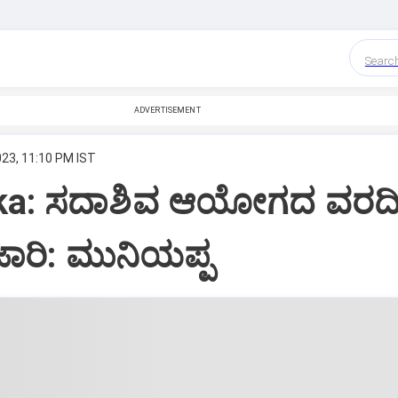
Searc
ADVERTISEMENT
023, 11:10 PM IST
ka: ಸದಾಶಿವ ಆಯೋಗದ ವರದ
ಜಾರಿ: ಮುನಿಯಪ್ಪ