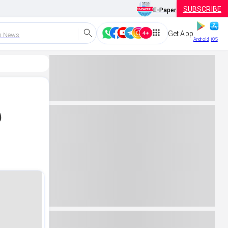
SUBSCRIBE
E-Paper
Get App
h News
Android
iOS
ಿ