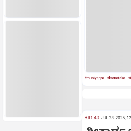
#muniyappa
#karnataka
#P
BIG 40
JUL 23, 2025, 1