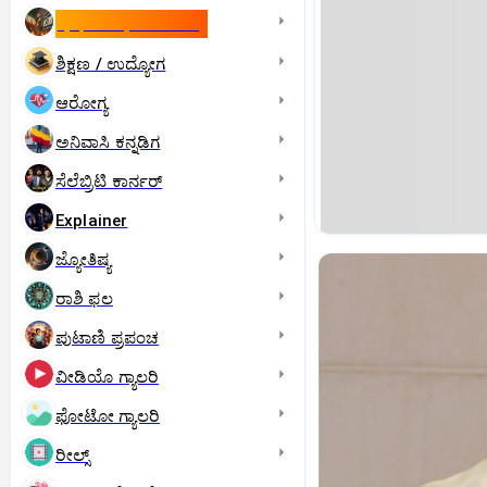
ಇಸ್ರೇಲ್- ಇರಾನ್‌ ಯುದ್ಧ
ಶಿಕ್ಷಣ / ಉದ್ಯೋಗ
ಆರೋಗ್ಯ
ಅನಿವಾಸಿ ಕನ್ನಡಿಗ
ಸೆಲೆಬ್ರಿಟಿ ಕಾರ್ನರ್‌
Explainer
ಜ್ಯೋತಿಷ್ಯ
ರಾಶಿ ಫಲ
ಪುಟಾಣಿ ಪ್ರಪಂಚ
ವೀಡಿಯೊ ಗ್ಯಾಲರಿ
ಫೋಟೋ ಗ್ಯಾಲರಿ
ರೀಲ್ಸ್