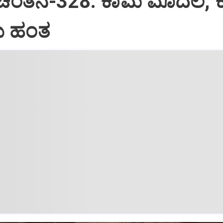
 ಚಿಂತನೆ-328: ಕಾಮ ಮೊದಲ, 
 ಹಂತ