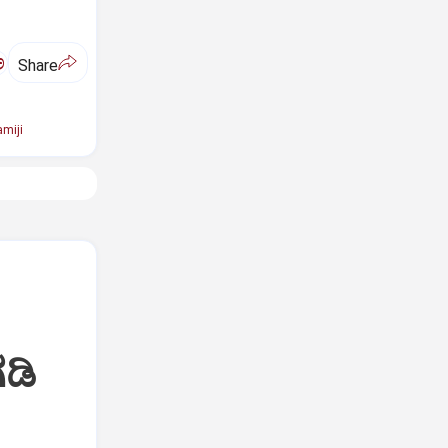
ಅ
Share
miji
ಡಿ