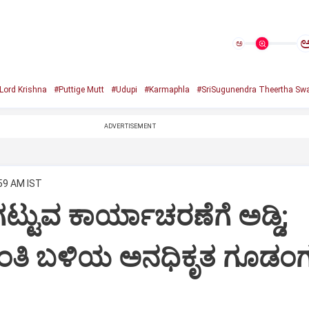
ಅ
Lord Krishna
#Puttige Mutt
#Udupi
#Karmaphla
#SriSugunendra Theertha Swa
ADVERTISEMENT
:59 AM IST
ಟ್ಟುವ ಕಾರ್ಯಾಚರಣೆಗೆ ಅಡ್ಡಿ;
ಂತಿ ಬಳಿಯ ಅನಧಿಕೃತ ಗೂಡಂಗ