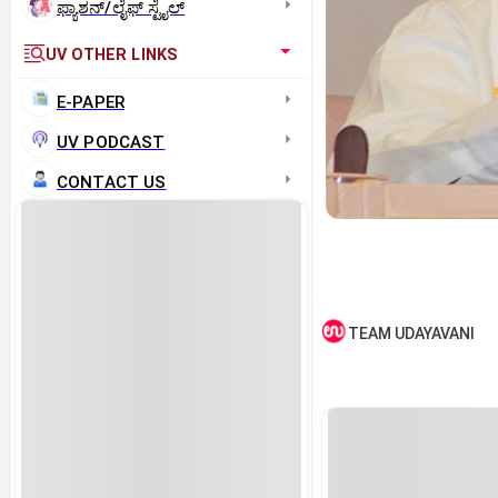
ಫ್ಯಾಶನ್/ಲೈಫ್‌ ಸ್ಟೈಲ್
UV OTHER LINKS
E-PAPER
UV PODCAST
CONTACT US
TEAM UDAYAVANI