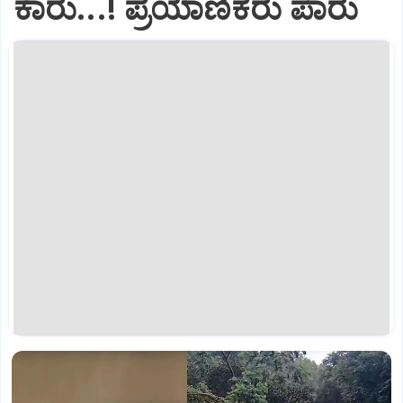
ಕಾರು...! ಪ್ರಯಾಣಿಕರು ಪಾರು