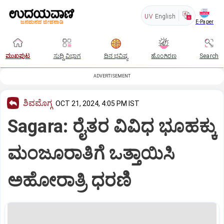
UV
English
E-Paper
ಮುಖಪುಟ
ಸುದ್ದಿ ವಿಭಾಗ
ದಿನ ಭವಿಷ್ಯ
ಹೊಂಗಿರಣ
Search
ADVERTISEMENT
ಶಿವಮೊಗ್ಗ
OCT 21, 2024, 4:05 PM IST
Sagara: ರೈತರ ವಿವಿಧ ಭೂಹಕ್ಕು
ಮಂಜೂರಾತಿಗೆ ಒತ್ತಾಯಿಸಿ
ಅಹೋರಾತ್ರಿ ಧರಣಿ