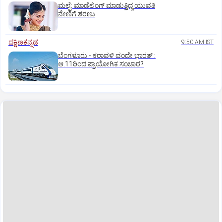
ಮಲ್ಪೆ: ಮಾಡೆಲಿಂಗ್ ಮಾಡುತ್ತಿದ್ದ ಯುವತಿ
ನೇಣಿಗೆ ಶರಣು
ದಕ್ಷಿಣಕನ್ನಡ
9:50 AM IST
ಬೆಂಗಳೂರು - ಕರಾವಳಿ ವಂದೇ ಭಾರತ್‌ :
ಆ.11ರಿಂದ ಪ್ರಾಯೋಗಿಕ ಸಂಚಾರ?