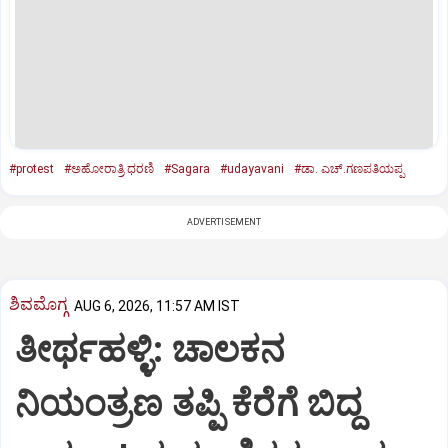
#protest
#ಅಹೋರಾತ್ರಿ ಧರಣಿ
#Sagara
#udayavani
#ಡಾ. ಎಚ್.ಗಣಪತಿಯಪ್ಪ
ADVERTISEMENT
ಶಿವಮೊಗ್ಗ
AUG 6, 2026, 11:57 AM IST
ತೀರ್ಥಹಳ್ಳಿ: ಚಾಲಕನ
ನಿಯಂತ್ರಣ ತಪ್ಪಿ ಕೆರೆಗೆ ಬಿದ್ದ