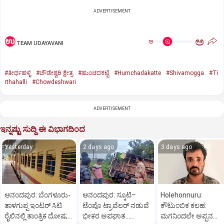
ADVERTISEMENT
ಅ
ಅ
TEAM UDAYAVANI
#ತೀರ್ಥಹಳ್ಳಿ
#ಚೌಡೇಶ್ವರಿ ಕ್ಷೇತ್ರ
#ಹುಂಚದಕಟ್ಟೆ
#Humchadakatte
#Shivamogga
#Ti
rthahalli
#Chowdeshwari
ADVERTISEMENT
ಇನ್ನಷ್ಟು ಸುದ್ದಿ ಈ ವಿಭಾಗದಿಂದ
Yesterday
2 days ago
3 days ago
ಆನಂದಪುರ: ಬೆಂಗಳೂರು-
ಆನಂದಪುರ: ಸ್ಕೂಟಿ–
Holehonnuru:
ತಾಳಗುಪ್ಪ ಇಂಟರ್ ಸಿಟಿ
ಟೆಂಪೊ ಟ್ರಾವೆಲರ್ ನಡುವೆ
ಕೌಟುಂಬಿಕ ಕಲಹ:
ರೈಲಿನಲ್ಲಿ ತಾಂತ್ರಿಕ ದೋಷ;
ಭೀಕರ ಅಪಘಾತ...
ಮಗನಿಂದಲೇ ಅಪ್ಪನ