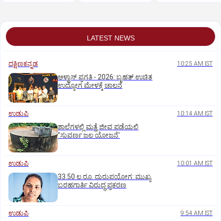
ಪ್ರಯಾಣಿಕರ ಪರದಾಟ
ಸವಾರನ ಸ್ಥಿತಿ ಗಂಭೀರ
ಕೊ*ಲೆ
LATEST NEWS
ದಕ್ಷಿಣಕನ್ನಡ
10:25 AM IST
ಆಳ್ವಾಸ್‌ ಪ್ರಗತಿ - 2026: ಬೃಹತ್ ಉಚಿತ
ಉದ್ಯೋಗ ಮೇಳಕ್ಕೆ ಚಾಲನೆ
ಉಡುಪಿ
10:14 AM IST
ಶಾಲೆಗಳಲ್ಲಿ ಮತ್ತೆ ಜೀವ ಪಡೆಯಲಿ
"ಸುವರ್ಣ ಜಲ ಯೋಜನೆ'
ಉಡುಪಿ
10:01 AM IST
33.50 ಲ.ರೂ. ದುರುಪಯೋಗ: ಮುಖ್ಯ
ಬರಹಗಾರ್ತಿ ವಿರುದ್ಧ ಪ್ರಕರಣ
ಉಡುಪಿ
9:54 AM IST