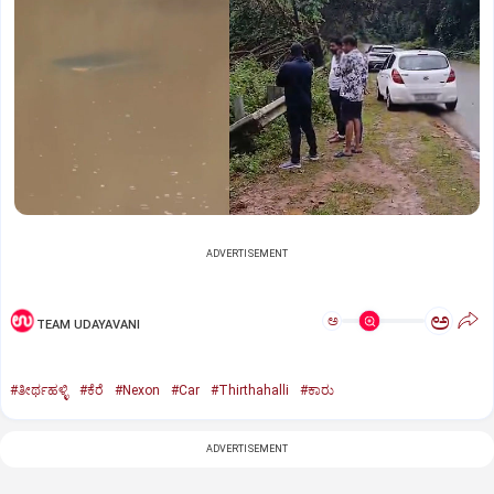
ADVERTISEMENT
ಅ
ಅ
TEAM UDAYAVANI
#ತೀರ್ಥಹಳ್ಳಿ
#ಕೆರೆ
#Nexon
#Car
#Thirthahalli
#ಕಾರು
ADVERTISEMENT