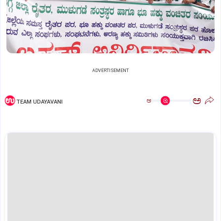
ADVERTISEMENT
ಅ
ಅ
TEAM UDAYAVANI