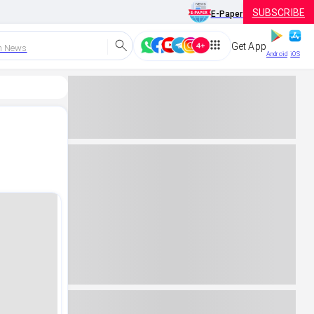
SUBSCRIBE
E-Paper
Get App
h News
Android
iOS