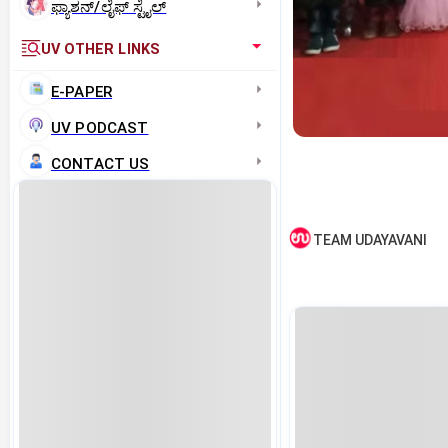
ಫ್ಯಾಶನ್/ಲೈಫ್‌ ಸ್ಟೈಲ್
UV OTHER LINKS
E-PAPER
UV PODCAST
CONTACT US
TEAM UDAYAVANI