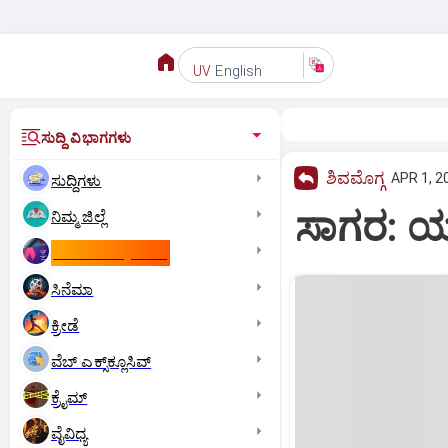
English
UV
ಸುದ್ದಿ ವಿಭಾಗಗಳು
ಶಿವಮೊಗ್ಗ
APR 1, 2
ಸುದ್ದಿಗಳು
ಸಾಗರ: ಯು
ನಿಮ್ಮ ಜಿಲ್ಲೆ
ಕಾಮನ್‌ ವೆಲ್ತ್‌ ಗೇಮ್ಸ್‌
ಸಿನೆಮಾ
ಕ್ರೀಡೆ
ವೆಬ್ ಎಕ್ಸ್‌ಕ್ಲೂಸಿವ್
ಕ್ರೈಮ್
ವೈವಿಧ್ಯ