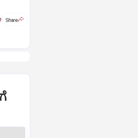
ಅ
Share
ಗೆ