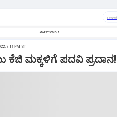
Searc
ADVERTISEMENT
022, 3:11 PM IST
 ಕೆಜಿ ಮಕ್ಕಳಿಗೆ ಪದವಿ ಪ್ರದಾನ!