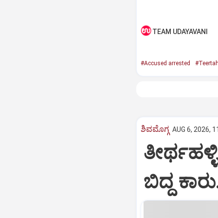
TEAM UDAYAVANI
#Accused arrested
#Teertah
ಶಿವಮೊಗ್ಗ
AUG 6, 2026, 1
ತೀರ್ಥಹಳ್ಳ
ಬಿದ್ದ ಕಾರ