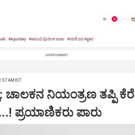
ಅ
alli
#Agumbey
#ಆಗುಂಬೆ ಪೊಲೀಸ್ ಠಾಣಾ
#ಸರಣಿ ದನ ಕಳ್ಳತನ
ADVERTISEMENT
1:57 AM IST
ಿ: ಚಾಲಕನ ನಿಯಂತ್ರಣ ತಪ್ಪಿ ಕೆರೆ
ು...! ಪ್ರಯಾಣಿಕರು ಪಾರು