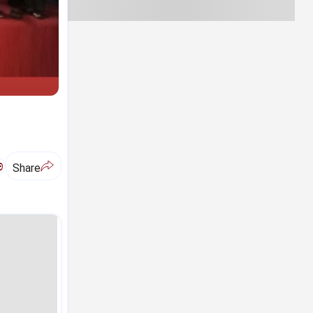
ಅ
Share