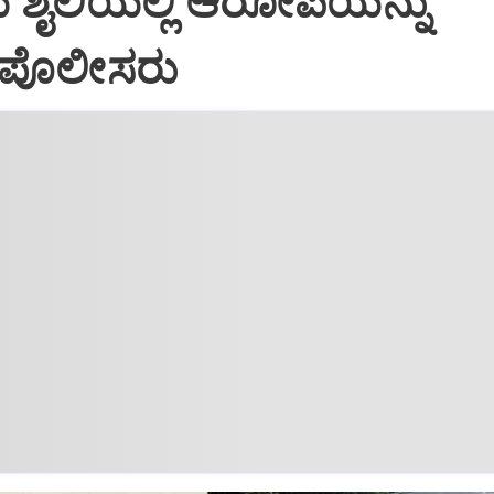
 ಶೈಲಿಯಲ್ಲಿ ಆರೋಪಿಯನ್ನು
 ಪೊಲೀಸರು