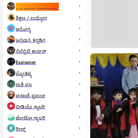
ಇಸ್ರೇಲ್- ಇರಾನ್‌ ಯುದ್ಧ
ಶಿಕ್ಷಣ / ಉದ್ಯೋಗ
ಆರೋಗ್ಯ
ಅನಿವಾಸಿ ಕನ್ನಡಿಗ
ಸೆಲೆಬ್ರಿಟಿ ಕಾರ್ನರ್‌
Explainer
ಜ್ಯೋತಿಷ್ಯ
ರಾಶಿ ಫಲ
ಪುಟಾಣಿ ಪ್ರಪಂಚ
ವೀಡಿಯೊ ಗ್ಯಾಲರಿ
ಫೋಟೋ ಗ್ಯಾಲರಿ
ರೀಲ್ಸ್