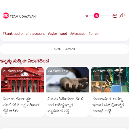
ಅ
ಅ
TEAM UDAYAVANI
#Bank customer's account
#cyber fraud
#Accused
#arrest
ADVERTISEMENT
ಇನ್ನಷ್ಟು ಸುದ್ದಿ ಈ ವಿಭಾಗದಿಂದ
21 days ago
24 days ago
27 days ago
ಕೊಡಗು ಹೋಂ ಸ್ಟೇ
ಮೀನು ಹಿಡಿಯಲು ತೆರಳಿ
ಕುಶಾಲನಗರ: ಅರಣ್ಯ
ಮಾಲಿಕಗೆ 5 ಲಕ್ಷ ಪರಿಹಾರ:
ಕಾಣೆ ಆಗಿದ್ದ ಇಬ್ಬರ
ಇಲಾಖೆ ಚೆಕ್‌ಪೋಸ್ಟ್‌ಗೆ
ಹೈಕೋರ್ಟ್
ಮೃತದೇಹ ಪತ್ತೆ
ಕಾಡಾನೆ ಲಗ್ಗೆ!