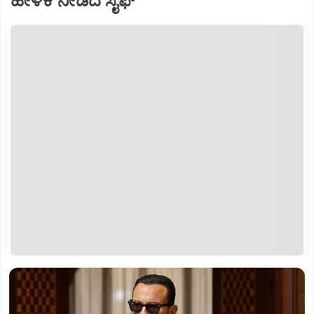
ಹೇಳಿಕೆ ನೀಡಿದ ಸೈಫ್