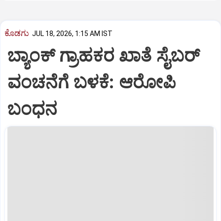
ಕೊಡಗು
JUL 18, 2026, 1:15 AM IST
ಬ್ಯಾಂಕ್ ಗ್ರಾಹಕರ ಖಾತೆ ಸೈಬರ್
ವಂಚನೆಗೆ ಬಳಕೆ: ಆರೋಪಿ
ಬಂಧನ