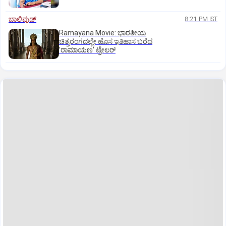
ಬಾಲಿವುಡ್‌
8:21 PM IST
Ramayana Movie: ಭಾರತೀಯ
ಚಿತ್ರರಂಗದಲ್ಲೇ ಹೊಸ ಇತಿಹಾಸ ಬರೆದ
ʼರಾಮಾಯಣʼ ಟ್ರೇಲರ್