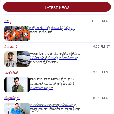
LATEST NEWS
ರಾಜ್ಯ
10:20 PM IST
ಅಧಿವೇಶನದಲ್ಲಿ ಸರಕಾರಕ್ಕೆ "ಪ್ರತ್ಯಸ್ತ್ರ':
ಇಂದು ಬಿಜೆಪಿ ಸಭೆ
ಶಿವಮೊಗ್ಗ
9:50 PM IST
Agumbe: ಸರಣಿ ದನ ಕಳ್ಳತನ ಪ್ರಕರಣ:
ಸಿನಿಮೀಯ ಶೈಲಿಯಲ್ಲಿ ಆರೋಪಿಯನ್ನು
ಬಂಧಿಸಿದ ಪೊಲೀಸರು
ಬಾಲಿವುಡ್‌
9:10 PM IST
ಸಾಲ ಮರುಪಾವತಿಸದ ಹಿನ್ನೆಲೆ: ನಟ
ರಾಜಪಾಲ್ ಯಾದವ್‌ ಆಸ್ತಿ ಹರಾಜಿಗೆ
ಮುಂದಾದ ಬ್ಯಾಂಕ್
ದಕ್ಷಿಣಕನ್ನಡ
8:28 PM IST
ಮಂಗಳೂರು ವಿಶ್ವವಿದ್ಯಾಲಯದ ನಿವೃತ್ತ
ಪ್ರಾಧ್ಯಾಪಕಿ ಡಾ. ವಹೀದಾ ಸುಲ್ತಾನಾ ನಿಧನ