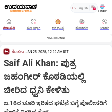
UV
English
E-Paper
ಮುಖಪುಟ
ಸುದ್ದಿ ವಿಭಾಗ
ದಿನ ಭವಿಷ್ಯ
ಹೊಂಗಿರಣ
Search
ADVERTISEMENT
ಕೊಡಗು
JAN 25, 2025, 12:29 AM IST
Saif Ali Khan: ಪುತ್ರ
ಜಹಂಗೀರ್‌ ಕೊಠಡಿಯಲ್ಲಿ
ಚೀರಿದ ಧ್ವನಿ ಕೇಳಿತು
ಜ.16ರ ಚೂರಿ ಇರಿತದ ಘಟನೆ ಬಗ್ಗೆ ಪೊಲೀಸರಿಗೆ