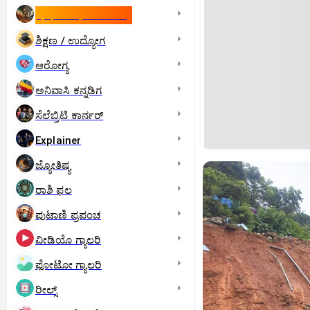
ಇಸ್ರೇಲ್- ಇರಾನ್‌ ಯುದ್ಧ
ಶಿಕ್ಷಣ / ಉದ್ಯೋಗ
ಆರೋಗ್ಯ
ಅನಿವಾಸಿ ಕನ್ನಡಿಗ
ಸೆಲೆಬ್ರಿಟಿ ಕಾರ್ನರ್‌
Explainer
ಜ್ಯೋತಿಷ್ಯ
ರಾಶಿ ಫಲ
ಪುಟಾಣಿ ಪ್ರಪಂಚ
ವೀಡಿಯೊ ಗ್ಯಾಲರಿ
ಫೋಟೋ ಗ್ಯಾಲರಿ
ರೀಲ್ಸ್