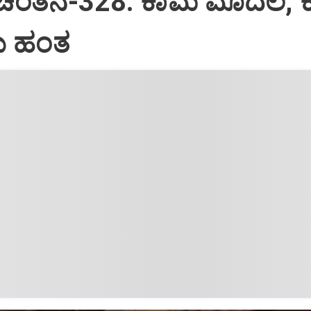
 ಚಿಂತನೆ-328: ಕಾಮ ಮೊದಲ, 
 ಹಂತ