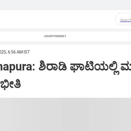
Searc
ADVERTISEMENT
025, 6:56 AM IST
apura: ಶಿರಾಡಿ ಘಾಟಿಯಲ್ಲಿ ಮತ್
ಭೀತಿ