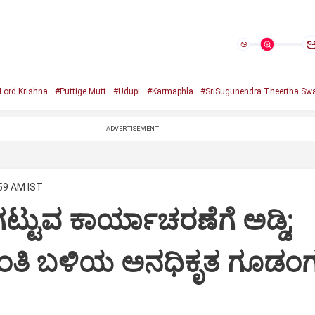
ಅ
Lord Krishna
#Puttige Mutt
#Udupi
#Karmaphla
#SriSugunendra Theertha Swa
ADVERTISEMENT
:59 AM IST
ಟ್ಟುವ ಕಾರ್ಯಾಚರಣೆಗೆ ಅಡ್ಡಿ;
ಂತಿ ಬಳಿಯ ಅನಧಿಕೃತ ಗೂಡಂಗ