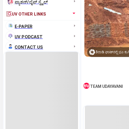
ಫ್ಯಾಶನ್/ಲೈಫ್‌ ಸ್ಟೈಲ್
UV OTHER LINKS
E-PAPER
UV PODCAST
CONTACT US
ಶಿರಾಡಿ ಘಾಟ್‌ನಲ್ಲಿ ಭೂ ಕ
TEAM UDAYAVANI