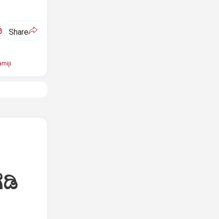
ಅ
Share
miji
ಡಿ