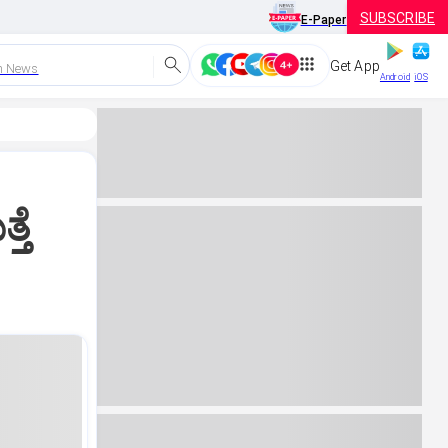
SUBSCRIBE
E-Paper
Get App
h News
Android
iOS
ತೆ