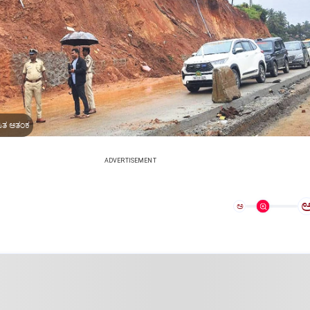
ುಸಿತ ಆತಂಕ
ADVERTISEMENT
ಅ