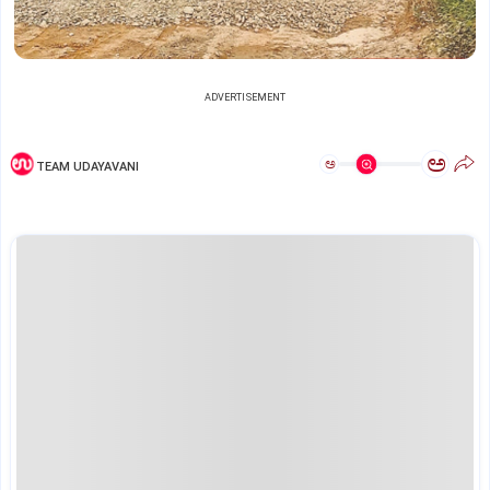
ADVERTISEMENT
ಅ
ಅ
TEAM UDAYAVANI