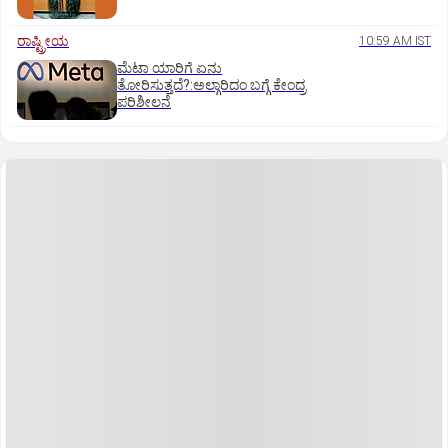
ರಾಷ್ಟ್ರೀಯ
10:59 AM IST
ಮೆಟಾ ಯಾರಿಗೆ ಏನು
ತೋರಿಸುತ್ತದೆ?:ಅಲ್ಗಾರಿದಂ ಬಗ್ಗೆ ಕೇಂದ್ರ
ಪರಿಶೀಲನೆ