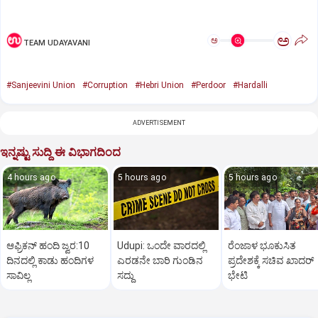
ಅ
ಅ
TEAM UDAYAVANI
#Sanjeevini Union
#Corruption
#Hebri Union
#Perdoor
#Hardalli
ADVERTISEMENT
ಇನ್ನಷ್ಟು ಸುದ್ದಿ ಈ ವಿಭಾಗದಿಂದ
4 hours ago
5 hours ago
5 hours ago
ಆಫ್ರಿಕನ್‌ ಹಂದಿ ಜ್ವರ:10
Udupi: ಒಂದೇ ವಾರದಲ್ಲಿ
ರೆಂಜಾಳ ಭೂಕುಸಿತ
ದಿನದಲ್ಲಿ ಕಾಡು ಹಂದಿಗಳ
ಎರಡನೇ ಬಾರಿ ಗುಂಡಿನ
ಪ್ರದೇಶಕ್ಕೆ ಸಚಿವ ಖಾದರ್‌
ಸಾವಿಲ್ಲ
ಸದ್ದು
ಭೇಟಿ