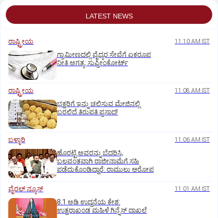
LATEST NEWS
ರಾಷ್ಟ್ರೀಯ
11:10 AM IST
ಗ್ರಾಮೀಣದಲ್ಲಿ ವೈದ್ಯರ ಸೇವೆಗೆ ಏಕರೂಪ
ನೀತಿ ಅಗತ್ಯ: ಸುಪ್ರೀಂಕೋರ್ಟ್‌
ರಾಷ್ಟ್ರೀಯ
11:08 AM IST
ಭಕ್ತರಿಗೆ ಇನ್ನು ಚಲಿಸುವ ಮೇಜಿನಲ್ಲಿ
ಬರಲಿದೆ ತಿರುಪತಿ ಪ್ರಸಾದ!
ಬಳ್ಳಾರಿ
11:06 AM IST
ಹೊರಟ್ಟಿ ಅವರನ್ನು ಬೆದರಿಸಿ,
ಬಲವಂತವಾಗಿ ರಾಜೀನಾಮೆಗೆ ಸಹಿ
ಪಡೆದುಕೊಂಡಿದ್ದಾರೆ: ರಾಮುಲು ಆರೋಪ
ವೈರಲ್ ನ್ಯೂಸ್
11:01 AM IST
8.1 ಅಡಿ ಉದ್ದನೆಯ ಕೇಶ:
ಉತ್ತರಾಖಂಡ ಮಹಿಳೆ ಗಿನ್ನೆಸ್‌ ದಾಖಲೆ