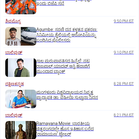
ಇಂದು ಬಿಜೆಪಿ ಸಭೆ
ಶಿವಮೊಗ್ಗ
9:50 PM IST
Agumbe: ಸರಣಿ ದನ ಕಳ್ಳತನ ಪ್ರಕರಣ:
ಸಿನಿಮೀಯ ಶೈಲಿಯಲ್ಲಿ ಆರೋಪಿಯನ್ನು
ಬಂಧಿಸಿದ ಪೊಲೀಸರು
ಬಾಲಿವುಡ್‌
9:10 PM IST
ಸಾಲ ಮರುಪಾವತಿಸದ ಹಿನ್ನೆಲೆ: ನಟ
ರಾಜಪಾಲ್ ಯಾದವ್‌ ಆಸ್ತಿ ಹರಾಜಿಗೆ
ಮುಂದಾದ ಬ್ಯಾಂಕ್
ದಕ್ಷಿಣಕನ್ನಡ
8:28 PM IST
ಮಂಗಳೂರು ವಿಶ್ವವಿದ್ಯಾಲಯದ ನಿವೃತ್ತ
ಪ್ರಾಧ್ಯಾಪಕಿ ಡಾ. ವಹೀದಾ ಸುಲ್ತಾನಾ ನಿಧನ
ಬಾಲಿವುಡ್‌
8:21 PM IST
Ramayana Movie: ಭಾರತೀಯ
ಚಿತ್ರರಂಗದಲ್ಲೇ ಹೊಸ ಇತಿಹಾಸ ಬರೆದ
ʼರಾಮಾಯಣʼ ಟ್ರೇಲರ್