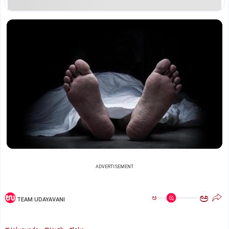
ADVERTISEMENT
ಅ
ಅ
TEAM UDAYAVANI