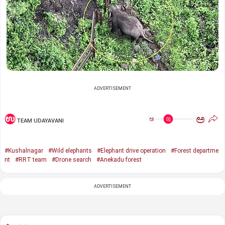
ADVERTISEMENT
ಅ
ಅ
TEAM UDAYAVANI
#Kushalnagar
#Wild elephants
#Elephant drive operation
#Forest departme
nt
#RRT team
#Drone search
#Anekadu forest
ADVERTISEMENT