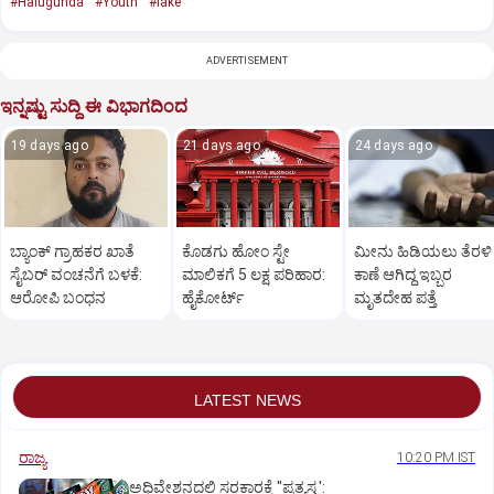
#Halugunda
#Youth
#lake
ADVERTISEMENT
ಇನ್ನಷ್ಟು ಸುದ್ದಿ ಈ ವಿಭಾಗದಿಂದ
19 days ago
21 days ago
24 days ago
ಬ್ಯಾಂಕ್ ಗ್ರಾಹಕರ ಖಾತೆ
ಕೊಡಗು ಹೋಂ ಸ್ಟೇ
ಮೀನು ಹಿಡಿಯಲು ತೆರಳಿ
ಸೈಬರ್ ವಂಚನೆಗೆ ಬಳಕೆ:
ಮಾಲಿಕಗೆ 5 ಲಕ್ಷ ಪರಿಹಾರ:
ಕಾಣೆ ಆಗಿದ್ದ ಇಬ್ಬರ
ಆರೋಪಿ ಬಂಧನ
ಹೈಕೋರ್ಟ್
ಮೃತದೇಹ ಪತ್ತೆ
LATEST NEWS
ರಾಜ್ಯ
10:20 PM IST
ಅಧಿವೇಶನದಲ್ಲಿ ಸರಕಾರಕ್ಕೆ "ಪ್ರತ್ಯಸ್ತ್ರ':