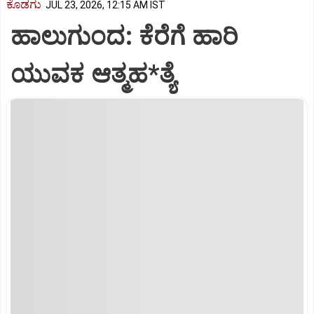
ಕೊಡಗು
JUL 23, 2026, 12:15 AM IST
ಹಾಲುಗುಂದ: ಕೆರೆಗೆ ಹಾರಿ
ಯುವಕ ಆತ್ಮಹ*ತ್ಯೆ