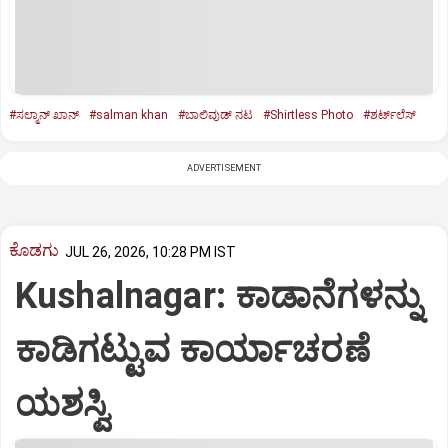
#ಸಲ್ಮಾನ್‌ ಖಾನ್‌
#salman khan
#ಬಾಲಿವುಡ್‌ ನಟ
#Shirtless Photo
#ಶರ್ಟ್‌ಲೆಸ್‌
ADVERTISEMENT
ಕೊಡಗು
JUL 26, 2026, 10:28 PM IST
Kushalnagar: ಕಾಡಾನೆಗಳನ್ನು
ಕಾಡಿಗಟ್ಟುವ ಕಾರ್ಯಾಚರಣೆ
ಯಶಸ್ವಿ