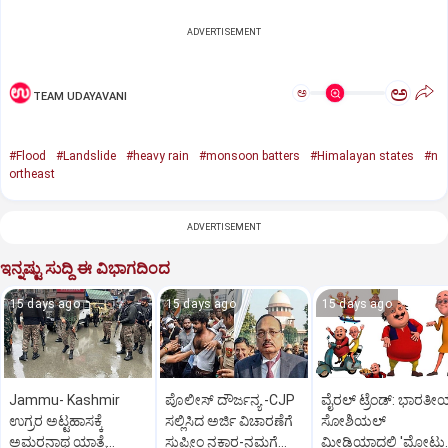
ADVERTISEMENT
ಅ
ಅ
TEAM UDAYAVANI
#Flood
#Landslide
#heavy rain
#monsoon batters
#Himalayan states
#n
ortheast
ADVERTISEMENT
ಇನ್ನಷ್ಟು ಸುದ್ದಿ ಈ ವಿಭಾಗದಿಂದ
15 days ago
15 days ago
15 days ago
Jammu- Kashmir
ಪೊಲೀಸ್‌ ದೌರ್ಜನ್ಯ -CJP
ವೈರಲ್ ಟ್ರೆಂಡ್: ಭಾರತ
ಉಗ್ರರ ಅಟ್ಟಹಾಸಕ್ಕೆ
ಸಲ್ಲಿಸಿದ ಅರ್ಜಿ ವಿಚಾರಣೆಗೆ
ಸೋಶಿಯಲ್
ಅಮರನಾಥ ಯಾತ್ರೆ
ಸುಪ್ರೀಂ ನಕಾರ-ನಮಗೆ
ಮೀಡಿಯಾದಲ್ಲಿ 'ಮೋಟು