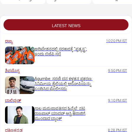
ಕರ್ತವ್ಯದಲ್ಲಿದ್ದ ಪೊಲೀಸ್
ಆಸಕ್ತಿ ಇಲ್ಲ
ಪತ್ಲು ಎಐ' ಹವಾ!
ಬಲಿ!
LATEST NEWS
ರಾಜ್ಯ
10:20 PM IST
ಅಧಿವೇಶನದಲ್ಲಿ ಸರಕಾರಕ್ಕೆ "ಪ್ರತ್ಯಸ್ತ್ರ':
ಇಂದು ಬಿಜೆಪಿ ಸಭೆ
ಶಿವಮೊಗ್ಗ
9:50 PM IST
Agumbe: ಸರಣಿ ದನ ಕಳ್ಳತನ ಪ್ರಕರಣ:
ಸಿನಿಮೀಯ ಶೈಲಿಯಲ್ಲಿ ಆರೋಪಿಯನ್ನು
ಬಂಧಿಸಿದ ಪೊಲೀಸರು
ಬಾಲಿವುಡ್‌
9:10 PM IST
ಸಾಲ ಮರುಪಾವತಿಸದ ಹಿನ್ನೆಲೆ: ನಟ
ರಾಜಪಾಲ್ ಯಾದವ್‌ ಆಸ್ತಿ ಹರಾಜಿಗೆ
ಮುಂದಾದ ಬ್ಯಾಂಕ್
ದಕ್ಷಿಣಕನ್ನಡ
8:28 PM IST