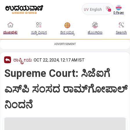
UV
English
E-Paper
ಮುಖಪುಟ
ಸುದ್ದಿ ವಿಭಾಗ
ದಿನ ಭವಿಷ್ಯ
ಹೊಂಗಿರಣ
Search
ADVERTISEMENT
ರಾಷ್ಟ್ರೀಯ
OCT 22, 2024, 12:17 AM IST
Supreme Court: ಸಿಜೆಐಗೆ
ಎಸ್‌ಪಿ ಸಂಸದ ರಾಮ್‌ಗೋಪಾಲ್‌
ನಿಂದನೆ