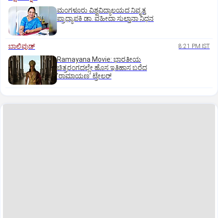
ಮಂಗಳೂರು ವಿಶ್ವವಿದ್ಯಾಲಯದ ನಿವೃತ್ತ
ಪ್ರಾಧ್ಯಾಪಕಿ ಡಾ. ವಹೀದಾ ಸುಲ್ತಾನಾ ನಿಧನ
ಬಾಲಿವುಡ್‌
8:21 PM IST
Ramayana Movie: ಭಾರತೀಯ
ಚಿತ್ರರಂಗದಲ್ಲೇ ಹೊಸ ಇತಿಹಾಸ ಬರೆದ
ʼರಾಮಾಯಣʼ ಟ್ರೇಲರ್