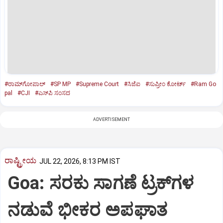
#ರಾಮ್‌ಗೋಪಾಲ್‌
#SP MP
#Supreme Court
#ಸಿಜೆಐ
#ಸುಪ್ರೀಂ ಕೋರ್ಟ್‌
#Ram Go
pal
#CJI
#ಎಸ್‌ಪಿ ಸಂಸದ
ADVERTISEMENT
ರಾಷ್ಟ್ರೀಯ
JUL 22, 2026, 8:13 PM IST
Goa: ಸರಕು ಸಾಗಣೆ ಟ್ರಕ್‌ಗಳ
ನಡುವೆ ಭೀಕರ ಅಪಘಾತ