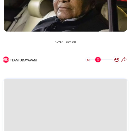
ADVERTISEMENT
ಅ
ಅ
TEAM UDAYAVANI