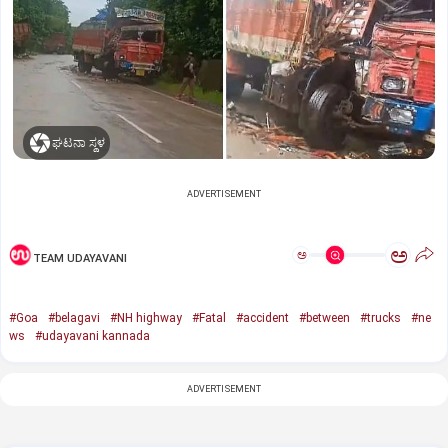
ಘಟನಾ ಸ್ಥಳ
ADVERTISEMENT
ಅ
ಅ
TEAM UDAYAVANI
#Goa
#belagavi
#NH highway
#Fatal
#accident
#between
#trucks
#ne
ws
#udayavani kannada
ADVERTISEMENT