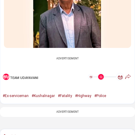
ADVERTISEMENT
ಅ
ಅ
TEAM UDAYAVANI
#Ex-serviceman
#Kushalnagar
#Fatality
#Highway
#Police
ADVERTISEMENT