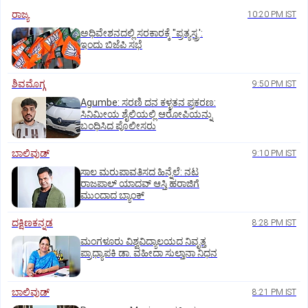
ರಾಜ್ಯ
10:20 PM IST
ಅಧಿವೇಶನದಲ್ಲಿ ಸರಕಾರಕ್ಕೆ "ಪ್ರತ್ಯಸ್ತ್ರ':
ಇಂದು ಬಿಜೆಪಿ ಸಭೆ
ಶಿವಮೊಗ್ಗ
9:50 PM IST
Agumbe: ಸರಣಿ ದನ ಕಳ್ಳತನ ಪ್ರಕರಣ:
ಸಿನಿಮೀಯ ಶೈಲಿಯಲ್ಲಿ ಆರೋಪಿಯನ್ನು
ಬಂಧಿಸಿದ ಪೊಲೀಸರು
ಬಾಲಿವುಡ್‌
9:10 PM IST
ಸಾಲ ಮರುಪಾವತಿಸದ ಹಿನ್ನೆಲೆ: ನಟ
ರಾಜಪಾಲ್ ಯಾದವ್‌ ಆಸ್ತಿ ಹರಾಜಿಗೆ
ಮುಂದಾದ ಬ್ಯಾಂಕ್
ದಕ್ಷಿಣಕನ್ನಡ
8:28 PM IST
ಮಂಗಳೂರು ವಿಶ್ವವಿದ್ಯಾಲಯದ ನಿವೃತ್ತ
ಪ್ರಾಧ್ಯಾಪಕಿ ಡಾ. ವಹೀದಾ ಸುಲ್ತಾನಾ ನಿಧನ
ಬಾಲಿವುಡ್‌
8:21 PM IST