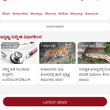
#Rain
#intensifies
#Kodagu
#Record
#inflow
#Harangi
#reservoir
ADVERTISEMENT
ಇನ್ನಷ್ಟು ಸುದ್ದಿ ಈ ವಿಭಾಗದಿಂದ
6 days ago
7 days ago
7 days ago
ಸಶಸ್ತ್ರ ಪಡೆ ಸಿಬಂದಿಯ
ಕುಶಾಲನಗರ: ಕಾಫಿ
ಸಂರಕ್ಷಿತ ಅರಣ್ಯದಲ್ಲಿ ಗೋ
ಮಕ್ಕಳಿಗೆ
ತೋಟದಲ್ಲಿ ಹುಲಿ ಪ್ರತ್ಯಕ್ಷ:
ಮಾದರಿ ನಿರ್ಮಾಣ: ಕೇಸು
ಎಂಬಿಬಿಎಸ್‌,ಬಿಡಿಎಸ್‌
ಕಾರ್ಮಿಕರು ಪಾರು!
ದಾಖಲು
ಸೀಟು: ಅರ್ಜಿ ಆಹ್ವಾನ
LATEST NEWS