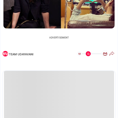
ADVERTISEMENT
ಅ
ಅ
TEAM UDAYAVANI