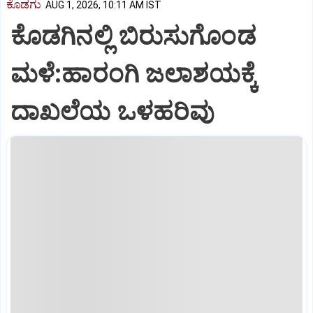
ಕೊಡಗು
AUG 1, 2026, 10:11 AM IST
ಕೊಡಗಿನಲ್ಲಿ ಬಿರುಸುಗೊಂಡ
ಮಳೆ:ಹಾರಂಗಿ ಜಲಾಶಯಕ್ಕೆ
ದಾಖಲೆಯ ಒಳಹರಿವು