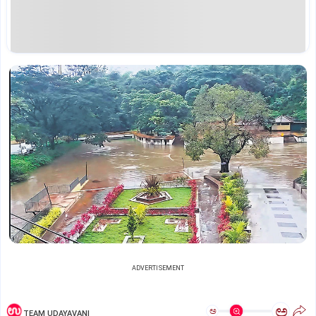
ADVERTISEMENT
ಅ
ಅ
TEAM UDAYAVANI