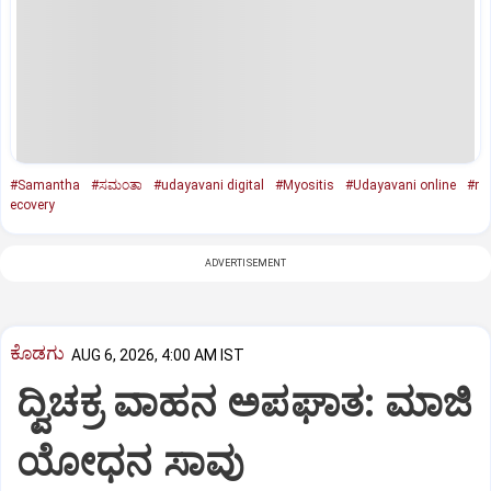
#Samantha
#ಸಮಂತಾ
#udayavani digital
#Myositis
#Udayavani online
#r
ecovery
ADVERTISEMENT
ಕೊಡಗು
AUG 6, 2026, 4:00 AM IST
ದ್ವಿಚಕ್ರ ವಾಹನ ಅಪಘಾತ: ಮಾಜಿ
ಯೋಧನ ಸಾವು