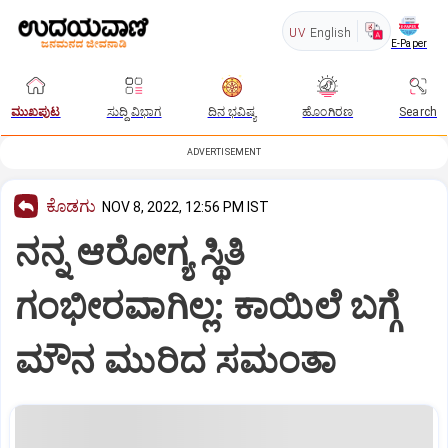
UV
English
E-Paper
ಮುಖಪುಟ
ಸುದ್ದಿ ವಿಭಾಗ
ದಿನ ಭವಿಷ್ಯ
ಹೊಂಗಿರಣ
Search
ADVERTISEMENT
ಕೊಡಗು
NOV 8, 2022, 12:56 PM IST
ನನ್ನ ಆರೋಗ್ಯ ಸ್ಥಿತಿ
ಗಂಭೀರವಾಗಿಲ್ಲ: ಕಾಯಿಲೆ ಬಗ್ಗೆ
ಮೌನ ಮುರಿದ ಸಮಂತಾ