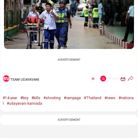
ADVERTISEMENT
ಅ
ಅ
TEAM UDAYAVANI
#14-year
#boy
#kills
#shooting
#rampage
#Thailand
#news
#nationa
l
#udayavani kannada
ADVERTISEMENT