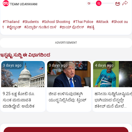
ಅ
ಅ
TEAM UDAYAVANI
#Thailand
#Students
#School Shooting
#Thai Police
#Attack
#Shoot ou
t
#ಥೈಲ್ಯಾಂಡ್‌
#ವಿದ್ಯಾರ್ಥಿ ಗುಂಡಿನ ದಾಳಿ
#ಥಾಯ್‌ ಪೊಲೀಸ್‌
#ಹತ್ಯೆ
ADVERTISEMENT
ಇನ್ನಷ್ಟು ಸುದ್ದಿ ಈ ವಿಭಾಗದಿಂದ
3 days ago
3 days ago
4 days ago
9.25 ಲಕ್ಷ ಕೋಟಿ ರೂ.
ಜೀವ ಉಳಿಸುವುದಕ್ಕಾಗಿ
ಹಸೀನಾ ಸುದ್ದಿಗೋಷ್ಠಿಯಲ್ಲ
ಸುಂಕ ಮರುಪಾವತಿ
ಯುದ್ಧ ನಿಲ್ಲಿಸಿದೆವು: ಟ್ರಂಪ್‌
ಭಾಗಿಯಾದ ಬೆನ್ನಲ್ಲೇ
ಮಾಡಿದ್ದೇವೆ: ಅಮೆರಿಕ
ಶಕೀಬ್ ಮನೆ ಮೇಲೆ
ಪೆಟ್ರೋಲ್ ಬಾಂಬ್ ದಾಳಿ!