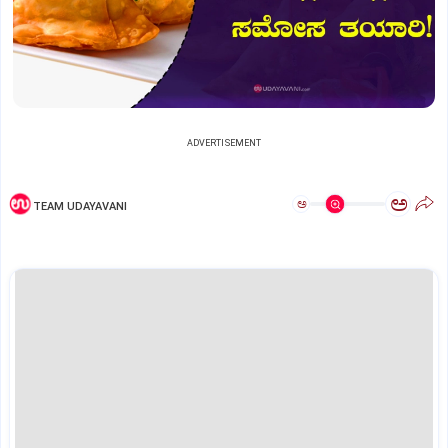
ADVERTISEMENT
ಅ
ಅ
TEAM UDAYAVANI