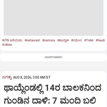
#ಸೌದಿ ಅರೇಬಿಯಾ
#restaurant
#samosa
#ಟಾಯ್ಲೆಟ್‌
#ಸಮೋಸ
#Toilet
#Saudi
Arabian
ADVERTISEMENT
ಜಗತ್ತು
AUG 8, 2026, 3:00 AM IST
ಥಾಯ್ಲೆಂಡಲ್ಲಿ 14ರ ಬಾಲಕನಿಂದ
ಗುಂಡಿನ ದಾಳಿ: 7 ಮಂದಿ ಬಲಿ