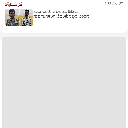
ದಕ್ಷಿಣಕನ್ನಡ
9:32 AM IST
ಮಂಗಳೂರು: ತಲವಾರು ಹಿಡಿದು
ಸಾರ್ವಜನಿಕರಿಗೆ ಬೆದರಿಕೆ: ಇಬ್ಬರ ಬಂಧನ