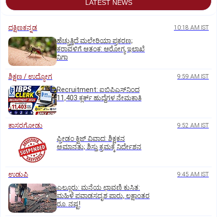
LATEST NEWS
ದಕ್ಷಿಣಕನ್ನಡ
10:18 AM IST
ಹೆಚ್ಚುತ್ತಿದೆ ಮಲೇರಿಯಾ ಪ್ರಕರಣ;
ಕರಾವಳಿಗೆ ಆತಂಕ: ಆರೋಗ್ಯ ಇಲಾಖೆ
ನಿಗಾ
ಶಿಕ್ಷಣ / ಉದ್ಯೋಗ
9:59 AM IST
Recruitment: ಐಬಿಪಿಎಸ್‌ನಿಂದ
11,403 ಕ್ಲರ್ಕ್‌ ಹುದ್ದೆಗಳ ನೇಮಕಾತಿ
ಕಾಸರಗೋಡು
9:52 AM IST
ಫ್ರೀಡಂ ಕ್ವಿಜ್‌ ವಿವಾದ: ಶಿಕ್ಷಕನ
ಅಮಾನತು; ಶಿಸ್ತು ಕ್ರಮಕ್ಕೆ ನಿರ್ದೇಶನ
ಉಡುಪಿ
9:45 AM IST
ಎಲ್ಲೂರು: ಮನೆಯ ಛಾವಣಿ ಕುಸಿತ:
ಮಹಿಳೆ ಪವಾಡಸದೃಶ ಪಾರು, ಲಕ್ಷಾಂತರ
ರೂ. ನಷ್ಟ!