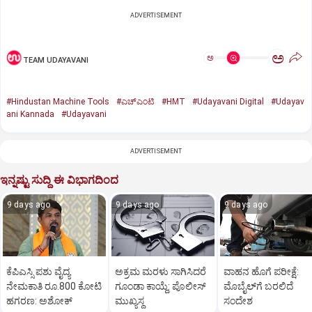
ADVERTISEMENT
ಅ
ಅ
TEAM UDAYAVANI
#Hindustan Machine Tools
#ಎಚ್‌ಎಂಟಿ
#HMT
#Udayavani Digital
#Udayav
ani Kannada
#Udayavani
ADVERTISEMENT
ಇನ್ನಷ್ಟು ಸುದ್ದಿ ಈ ವಿಭಾಗದಿಂದ
9 days ago
9 days ago
9 days ago
ಕೆಪಿಎಸ್ಸಿ ಪಶು ವೈದ್ಯ
ಅಕ್ರಮ ಮರಳು ಸಾಗಿಸಿದರೆ
ವಾಹನ ಹೊಗೆ ಪರೀಕ್ಷೆ:
ನೇಮಕಾತಿ ರೂ.800 ಕೋಟಿ
ಗೂಂಡಾ ಕಾಯ್ದೆ: ಪೊಲೀಸ್‌
ಮೊಬೈಲ್‌ಗೆ ಬರಲಿದೆ
ಹಗರಣ: ಅಶೋಕ್‌
ಮುಖ್ಯಸ್ಥ
ಸಂದೇಶ