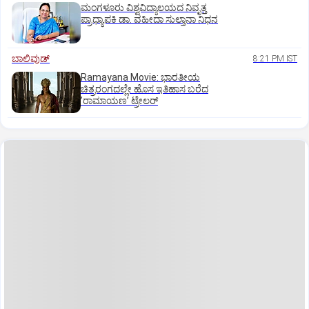
ಮಂಗಳೂರು ವಿಶ್ವವಿದ್ಯಾಲಯದ ನಿವೃತ್ತ
ಪ್ರಾಧ್ಯಾಪಕಿ ಡಾ. ವಹೀದಾ ಸುಲ್ತಾನಾ ನಿಧನ
ಬಾಲಿವುಡ್‌
8:21 PM IST
Ramayana Movie: ಭಾರತೀಯ
ಚಿತ್ರರಂಗದಲ್ಲೇ ಹೊಸ ಇತಿಹಾಸ ಬರೆದ
ʼರಾಮಾಯಣʼ ಟ್ರೇಲರ್