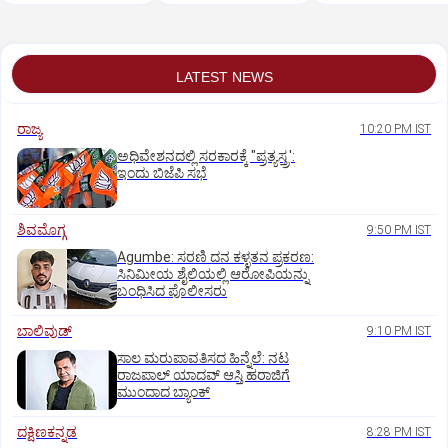
LATEST NEWS
ರಾಜ್ಯ
10:20 PM IST
ಅಧಿವೇಶನದಲ್ಲಿ ಸರಕಾರಕ್ಕೆ "ಪ್ರತ್ಯಸ್ತ್ರ':
ಇಂದು ಬಿಜೆಪಿ ಸಭೆ
ಶಿವಮೊಗ್ಗ
9:50 PM IST
Agumbe: ಸರಣಿ ದನ ಕಳ್ಳತನ ಪ್ರಕರಣ:
ಸಿನಿಮೀಯ ಶೈಲಿಯಲ್ಲಿ ಆರೋಪಿಯನ್ನು
ಬಂಧಿಸಿದ ಪೊಲೀಸರು
ಬಾಲಿವುಡ್‌
9:10 PM IST
ಸಾಲ ಮರುಪಾವತಿಸದ ಹಿನ್ನೆಲೆ: ನಟ
ರಾಜಪಾಲ್ ಯಾದವ್‌ ಆಸ್ತಿ ಹರಾಜಿಗೆ
ಮುಂದಾದ ಬ್ಯಾಂಕ್
ದಕ್ಷಿಣಕನ್ನಡ
8:28 PM IST