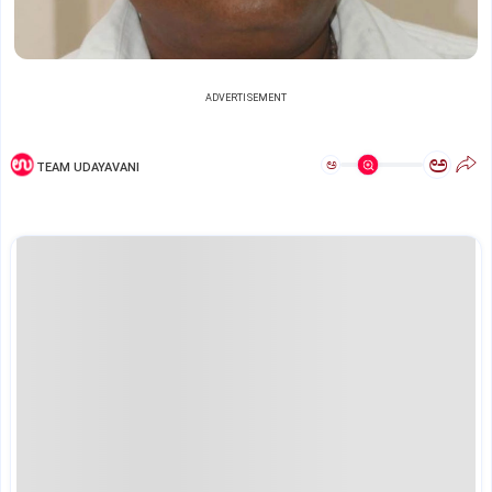
ADVERTISEMENT
ಅ
ಅ
TEAM UDAYAVANI