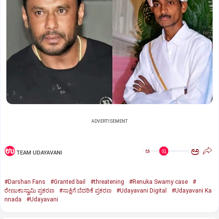
ADVERTISEMENT
ಅ
ಅ
TEAM UDAYAVANI
#Darshan Fans
#Granted bail
#threatening
#Renuka Swamy case
#
ರೇಣುಕಾಸ್ವಾಮಿ ಪ್ರಕರಣ
#ಸಾಕ್ಷಿಗೆ ಬೆದರಿಕೆ ಪ್ರಕರಣ
#Udayavani Digital
#Udayavani Ka
nnada
#Udayavani