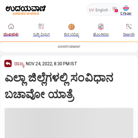
UV
English
E-Paper
ಮುಖಪುಟ
ಸುದ್ದಿ ವಿಭಾಗ
ದಿನ ಭವಿಷ್ಯ
ಹೊಂಗಿರಣ
Search
ADVERTISEMENT
ರಾಜ್ಯ
NOV 24, 2022, 8:30 PM IST
ಎಲ್ಲಾ ಜಿಲ್ಲೆಗಳಲ್ಲಿ ಸಂವಿಧಾನ
ಬಚಾವೋ ಯಾತ್ರೆ