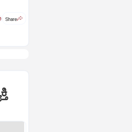
ಅ
Share
ತಿ