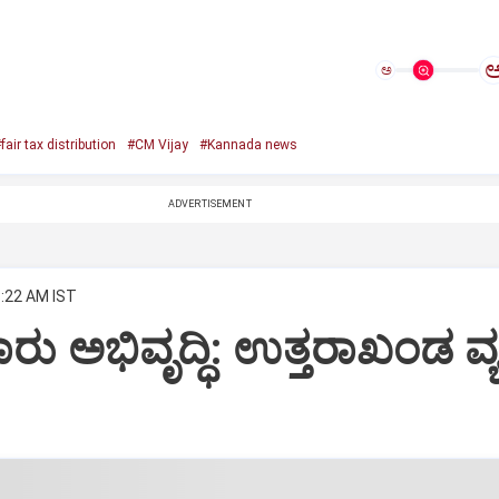
ಅ
fair tax distribution
#CM Vijay
#Kannada news
ADVERTISEMENT
8:22 AM IST
ು ಅಭಿವೃದ್ಧಿ: ಉತ್ತರಾಖಂಡ ವ್ಯಕ್