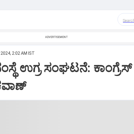
Searc
ADVERTISEMENT
 2024, 2:02 AM IST
್ಥೆ ಉಗ್ರ ಸಂಘಟನೆ: ಕಾಂಗ್ರೆಸ್‌
ವಾಣ್‌