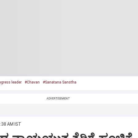
gress leader
#Chavan
#Sanatana Sanstha
ADVERTISEMENT
8:38 AM IST