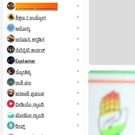
ಇಸ್ರೇಲ್- ಇರಾನ್‌ ಯುದ್ಧ
ಶಿಕ್ಷಣ / ಉದ್ಯೋಗ
ಆರೋಗ್ಯ
ಅನಿವಾಸಿ ಕನ್ನಡಿಗ
ಸೆಲೆಬ್ರಿಟಿ ಕಾರ್ನರ್‌
Explainer
ಜ್ಯೋತಿಷ್ಯ
ರಾಶಿ ಫಲ
ಪುಟಾಣಿ ಪ್ರಪಂಚ
ವೀಡಿಯೊ ಗ್ಯಾಲರಿ
ಫೋಟೋ ಗ್ಯಾಲರಿ
ರೀಲ್ಸ್