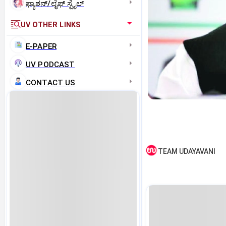
ಫ್ಯಾಶನ್/ಲೈಫ್‌ ಸ್ಟೈಲ್
UV OTHER LINKS
E-PAPER
UV PODCAST
CONTACT US
TEAM UDAYAVANI