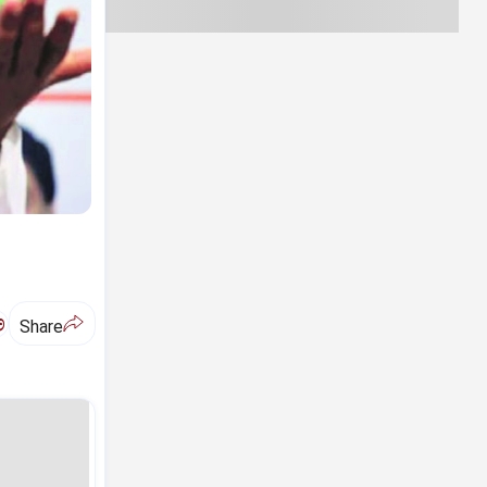
ಅ
Share