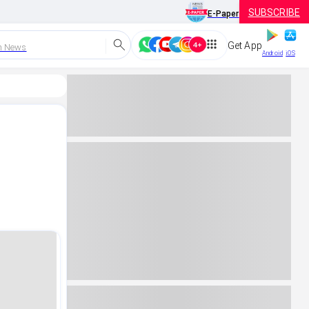
SUBSCRIBE
E-Paper
Get App
h News
Android
iOS