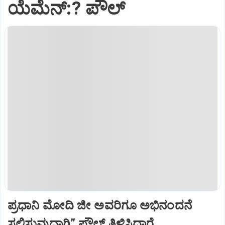
ಯೆಮೆನ್:? ಪೌಲ್
ಪ್ರಧಾನಿ ಮೋದಿ ಜೀ ಅವರಿಗೂ ಅಭಿನಂದನೆ
ಸಲ್ಲಿಸುವುದಾಗಿ” ಪೌಲ್‌ ತಿಳಿಸಿದ್ದಾರೆ.