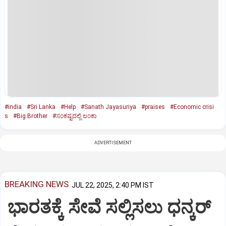
#india
#Sri Lanka
#Help
#Sanath Jayasuriya
#praises
#Economic crisi
s
#Big Brother
#ಸಂಕಷ್ಟದಲ್ಲಿ ಲಂಕಾ
ADVERTISEMENT
BREAKING NEWS
JUL 22, 2025, 2:40 PM IST
ಭಾರತಕ್ಕೆ ಸೇವೆ ಸಲ್ಲಿಸಲು ಧನ್ಕರ್‌