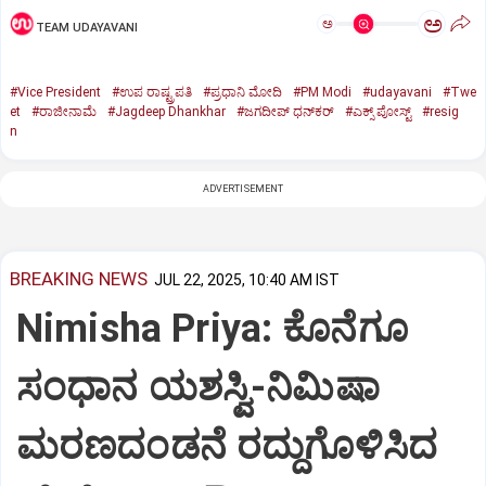
ಅ
ಅ
TEAM UDAYAVANI
#Vice President
#ಉಪ ರಾಷ್ಟ್ರಪತಿ
#ಪ್ರಧಾನಿ ಮೋದಿ
#PM Modi
#udayavani
#Twe
et
#ರಾಜೀನಾಮೆ
#Jagdeep Dhankhar
#ಜಗದೀಪ್‌ ಧನ್‌ಕರ್‌
#ಎಕ್ಸ್‌ ಪೋಸ್ಟ್
#resig
n
ADVERTISEMENT
BREAKING NEWS
JUL 22, 2025, 10:40 AM IST
Nimisha Priya: ಕೊನೆಗೂ
ಸಂಧಾನ ಯಶಸ್ವಿ-ನಿಮಿಷಾ
ಮರಣದಂಡನೆ ರದ್ದುಗೊಳಿಸಿದ