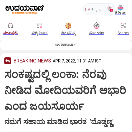
UV
English
E-Paper
ಮುಖಪುಟ
ಸುದ್ದಿ ವಿಭಾಗ
ದಿನ ಭವಿಷ್ಯ
ಹೊಂಗಿರಣ
Search
ADVERTISEMENT
BREAKING NEWS
APR 7, 2022, 11:31 AM IST
ಸಂಕಷ್ಟದಲ್ಲಿ ಲಂಕಾ: ನೆರವು
ನೀಡಿದ ಮೋದಿಯವರಿಗೆ ಆಭಾರಿ
ಎಂದ ಜಯಸೂರ್ಯ
ನಮಗೆ ಸಹಾಯ ಮಾಡಿದ ಭಾರತ ''ದೊಡ್ಡಣ್ಣ''