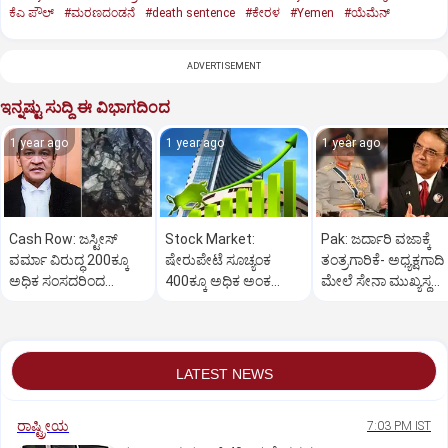
ಕೆಎ ಪೌಲ್
#ಮರಣದಂಡನೆ
#death sentence
#ಕೇರಳ
#Yemen
#ಯೆಮೆನ್‌
ADVERTISEMENT
ಇನ್ನಷ್ಟು ಸುದ್ದಿ ಈ ವಿಭಾಗದಿಂದ
1 year ago
1 year ago
1 year ago
Cash Row: ಜಸ್ಟೀಸ್‌
Stock Market:
Pak: ಜರ್ದಾರಿ ವಜಾಕ್ಕೆ
ವರ್ಮಾ ವಿರುದ್ಧ 200ಕ್ಕೂ
ಷೇರುಪೇಟೆ ಸೂಚ್ಯಂಕ
ತಂತ್ರಗಾರಿಕೆ- ಅಧ್ಯಕ್ಷಗಾದಿ
ಅಧಿಕ ಸಂಸದರಿಂದ
400ಕ್ಕೂ ಅಧಿಕ ಅಂಕ
ಮೇಲೆ ಸೇನಾ ಮುಖ್ಯಸ್ಥ
ಮಹಾಭಿಯೋಗಕ್ಕೆ
ಜಿಗಿತ-ದಿನಾಂತ್ಯದ
ಮುನೀರ್ ಚಿತ್ತ!
ಕೋರಿಕೆ…
ವಹಿವಾಟು ಅಂತ್ಯ
LATEST NEWS
ರಾಷ್ಟ್ರೀಯ
7:03 PM IST