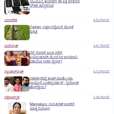
ಯುಪಿಎಸ್ಸಿ ತಯಾರಿಗೆ 40 ಲಕ್ಷ ವೇತನದ
ನೌಕರಿ ತಿರಸ್ಕರಿಸಿದ!
ಯಾದಗಿರಿ
6:53 PM IST
Yadgiri: ಭತ್ತದ ಗದ್ದೆಯಲ್ಲಿ ಮೊಸಳೆ
ಪ್ರತ್ಯಕ್ಷ
ಬಾಲಿವುಡ್‌
6:47 PM IST
ಸೆಲ್ಫಿ ನೆಪದಲ್ಲಿ ಖ್ಯಾತ ನಟಿಗೆ
ಬಲವಂತವಾಗಿ ಚುಂಬಿಸಿದ ಅಭಿಮಾನಿ:
ವಿಡಿಯೋ ಭಾರೀ ವೈರಲ್.!
ಸ್ಯಾಂಡಲ್‌ವುಡ್‌
6:10 PM IST
ಸಹಕರಿಸದಿದ್ರೆ ಶೂಟ್‌ ಮಾಡ್ಕೊಂಡು
ಸಾಯ್ತೇನೆ ಎಂದಿದ್ದ ದರ್ಶನ್‌ - ಪ್ರದೋಷ್‌
ಹೇಳಿದ್ದೇನು?
ದಕ್ಷಿಣಕನ್ನಡ
5:35 PM IST
Mangaluru: ಗುರುಕಿರಣ್ ಅವರಿಗೆ
ಮಾತೃ ವಿಯೋಗ