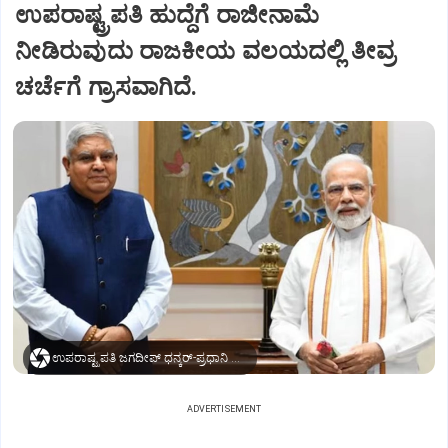
ಉಪರಾಷ್ಟ್ರಪತಿ ಹುದ್ದೆಗೆ ರಾಜೀನಾಮೆ
ನೀಡಿರುವುದು ರಾಜಕೀಯ ವಲಯದಲ್ಲಿ ತೀವ್ರ
ಚರ್ಚೆಗೆ ಗ್ರಾಸವಾಗಿದೆ.
ಉಪರಾಷ್ಟ್ರಪತಿ ಜಗದೀಪ್‌ ಧನ್ಕರ್-ಪ್ರಧಾನಿ ಮೋದಿ
ADVERTISEMENT