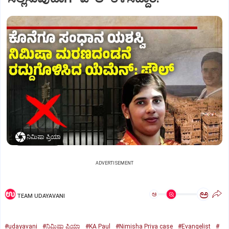
ನಿಮಿಷಾ ಪ್ರಿಯಾ
ADVERTISEMENT
ಅ
ಅ
TEAM UDAYAVANI
#udayavani
#ನಿಮಿಷಾ ಪ್ರಿಯಾ
#KA Paul
#Nimisha Priya case
#Evangelist
#