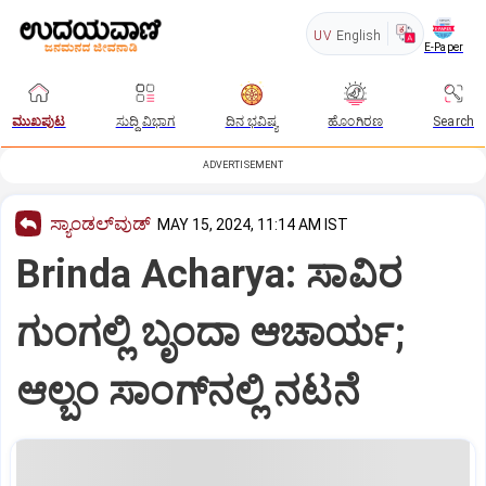
UV
English
E-Paper
ಮುಖಪುಟ
ಸುದ್ದಿ ವಿಭಾಗ
ದಿನ ಭವಿಷ್ಯ
ಹೊಂಗಿರಣ
Search
ADVERTISEMENT
ಸ್ಯಾಂಡಲ್‌ವುಡ್‌
MAY 15, 2024, 11:14 AM IST
Brinda Acharya: ಸಾವಿರ
ಗುಂಗಲ್ಲಿ ಬೃಂದಾ ಆಚಾರ್ಯ;
ಆಲ್ಬಂ ಸಾಂಗ್‌ನಲ್ಲಿ ನಟನೆ