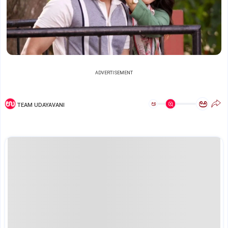
ADVERTISEMENT
ಅ
ಅ
TEAM UDAYAVANI