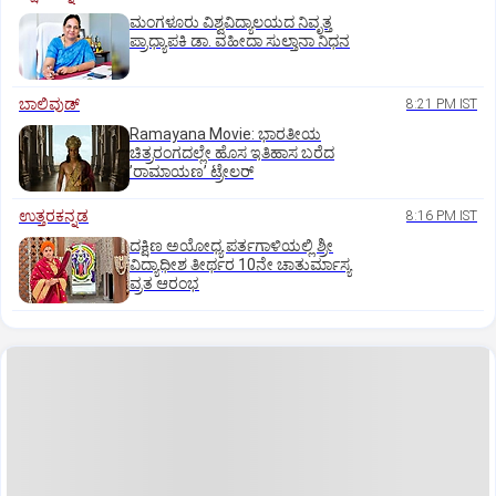
ಮಂಗಳೂರು ವಿಶ್ವವಿದ್ಯಾಲಯದ ನಿವೃತ್ತ
ಪ್ರಾಧ್ಯಾಪಕಿ ಡಾ. ವಹೀದಾ ಸುಲ್ತಾನಾ ನಿಧನ
ಬಾಲಿವುಡ್‌
8:21 PM IST
Ramayana Movie: ಭಾರತೀಯ
ಚಿತ್ರರಂಗದಲ್ಲೇ ಹೊಸ ಇತಿಹಾಸ ಬರೆದ
ʼರಾಮಾಯಣʼ ಟ್ರೇಲರ್
ಉತ್ತರಕನ್ನಡ
8:16 PM IST
ದಕ್ಷಿಣ ಅಯೋಧ್ಯ ಪರ್ತಗಾಳಿಯಲ್ಲಿ ಶ್ರೀ
ವಿದ್ಯಾಧೀಶ ತೀರ್ಥರ 10ನೇ ಚಾತುರ್ಮಾಸ್ಯ
ವ್ರತ ಆರಂಭ