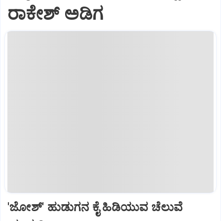
ರಾಕೇಶ್ ಅಡಿಗ
'ಜೋಶ್' ಹುಡುಗನ ಕೈ ಹಿಡಿಯುವ ಚೆಲುವೆ