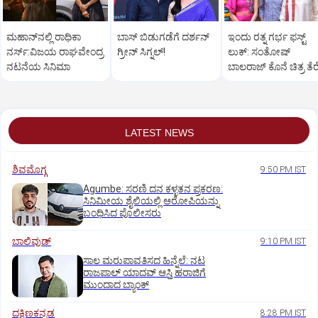
ಮಹಾನ್‌ನಲ್ಲಿ ರಾಧಿಕಾ
ಬಾಸ್‌ ಬಿಡುಗಡೆಗೆ ದರ್ಶನ್‌
ಇಂದು ರತ್ನ ಗರ್ಭ ಫಸ್ಟ್‌
ನರ್ಸ್‌:ವಿಜಯ ರಾಘವೇಂದ್ರ
ಗ್ರೀನ್‌ ಸಿಗ್ನಲ್‌!
ಲುಕ್‌: ಸಂತೋಷ್‌
ನಟನೆಯ ಸಿನಿಮಾ
ಬಾಲರಾಜ್‌ ಕೊನೆ ಚಿತ್ರ ತೆರ
ಸಿದ್ಧ
LATEST NEWS
ಶಿವಮೊಗ್ಗ
9:50 PM IST
Agumbe: ಸರಣಿ ದನ ಕಳ್ಳತನ ಪ್ರಕರಣ:
ಸಿನಿಮೀಯ ಶೈಲಿಯಲ್ಲಿ ಆರೋಪಿಯನ್ನು
ಬಂಧಿಸಿದ ಪೊಲೀಸರು
ಬಾಲಿವುಡ್‌
9:10 PM IST
ಸಾಲ ಮರುಪಾವತಿಸದ ಹಿನ್ನೆಲೆ: ನಟ
ರಾಜಪಾಲ್ ಯಾದವ್‌ ಆಸ್ತಿ ಹರಾಜಿಗೆ
ಮುಂದಾದ ಬ್ಯಾಂಕ್
ದಕ್ಷಿಣಕನ್ನಡ
8:28 PM IST