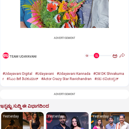
ADVERTISEMENT
ಅ
ಅ
TEAM UDAYAVANI
#Udayavani Digital
#Udayavani
#Udayavani Kannada
#CM DK Shivakuma
r
#ಸಿಎಂ ಡಿಕೆ ಶಿವಕುಮಾರ್‌
#Actor Crazy Star Ravichandran‌
#ನಟ ರವಿಚಂದ್ರನ್‌
ADVERTISEMENT
ಇನ್ನಷ್ಟು ಸುದ್ದಿ ಈ ವಿಭಾಗದಿಂದ
Yesterday
Yesterday
Yesterday