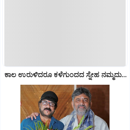
ಕಾಲ ಉರುಳಿದರೂ ಕಳೆಗುಂದದ ಸ್ನೇಹ ನಮ್ಮದು...