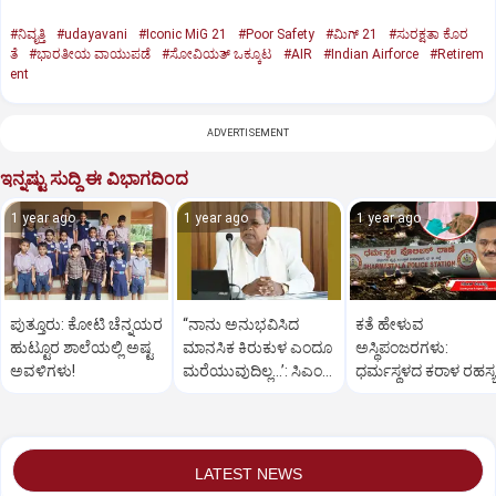
#ನಿವೃತ್ತಿ
#udayavani
#Iconic MiG 21
#Poor Safety
#ಮಿಗ್‌ 21
#ಸುರಕ್ಷತಾ ಕೊರ
ತೆ
#ಭಾರತೀಯ ವಾಯುಪಡೆ
#ಸೋವಿಯತ್‌ ಒಕ್ಕೂಟ
#AIR
#Indian Airforce
#Retirem
ent
ADVERTISEMENT
ಇನ್ನಷ್ಟು ಸುದ್ದಿ ಈ ವಿಭಾಗದಿಂದ
1 year ago
1 year ago
1 year ago
ಪುತ್ತೂರು: ಕೋಟಿ ಚೆನ್ನಯರ
“ನಾನು ಅನುಭವಿಸಿದ
ಕತೆ ಹೇಳುವ
ಹುಟ್ಟೂರ ಶಾಲೆಯಲ್ಲಿ ಅಷ್ಟ
ಮಾನಸಿಕ ಕಿರುಕುಳ ಎಂದೂ
ಅಸ್ಥಿಪಂಜರಗಳು:
ಅವಳಿಗಳು!
ಮರೆಯುವುದಿಲ್ಲ…’: ಸಿಎಂ
ಧರ್ಮಸ್ಥಳದ‌ ಕರಾಳ ರಹಸ್ಯ
ಸಿದ್ದರಾಮಯ್ಯ
ತೆರೆದಿಡಲಿದೆಯೇ ಡಿಎನ್
ಪರೀಕ್ಷೆ?
LATEST NEWS