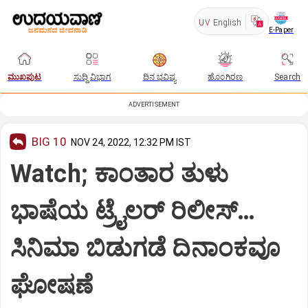
UV
English
E-Paper
ಮುಖಪುಟ
ಸುದ್ದಿ ವಿಭಾಗ
ದಿನ ಭವಿಷ್ಯ
ಹೊಂಗಿರಣ
Search
ADVERTISEMENT
BIG 10
NOV 24, 2022, 12:32 PM IST
Watch; ಕಾಂತಾರ ತುಳು
ಭಾಷೆಯ ಟ್ರೈಲರ್ ರಿಲೀಸ್…
ಸಿನಿಮಾ ಬಿಡುಗಡೆ ದಿನಾಂಕವೂ
ಘೋಷಣೆ