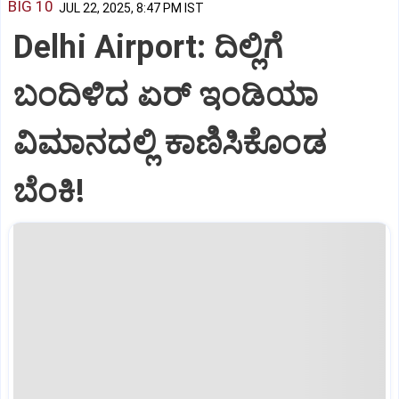
BIG 10
JUL 22, 2025, 8:47 PM IST
Delhi Airport: ದಿಲ್ಲಿಗೆ
ಬಂದಿಳಿದ ಏರ್‌ ಇಂಡಿಯಾ
ವಿಮಾನದಲ್ಲಿ ಕಾಣಿಸಿಕೊಂಡ
ಬೆಂಕಿ!