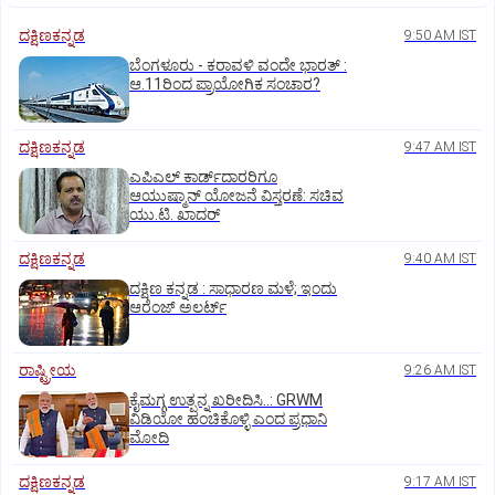
ದಕ್ಷಿಣಕನ್ನಡ
9:50 AM IST
ಬೆಂಗಳೂರು - ಕರಾವಳಿ ವಂದೇ ಭಾರತ್‌ :
ಆ.11ರಿಂದ ಪ್ರಾಯೋಗಿಕ ಸಂಚಾರ?
ದಕ್ಷಿಣಕನ್ನಡ
9:47 AM IST
ಎಪಿಎಲ್‌ ಕಾರ್ಡ್‌ದಾರರಿಗೂ
ಆಯುಷ್ಮಾನ್‌ ಯೋಜನೆ ವಿಸ್ತರಣೆ: ಸಚಿವ
ಯು.ಟಿ. ಖಾದರ್
ದಕ್ಷಿಣಕನ್ನಡ
9:40 AM IST
ದಕ್ಷಿಣ ಕನ್ನಡ : ಸಾಧಾರಣ ಮಳೆ; ಇಂದು
ಆರೆಂಜ್‌ ಅಲರ್ಟ್
ರಾಷ್ಟ್ರೀಯ
9:26 AM IST
ಕೈಮಗ್ಗ ಉತ್ಪನ್ನ ಖರೀದಿಸಿ..: GRWM
ವಿಡಿಯೋ ಹಂಚಿಕೊಳ್ಳಿ ಎಂದ ಪ್ರಧಾನಿ
ಮೋದಿ
ದಕ್ಷಿಣಕನ್ನಡ
9:17 AM IST