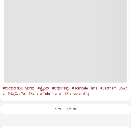
#ಕಾಂತಾರ ತುಳು ಸಿನಿಮಾ
#ಟ್ರೈಲರ್‌
#ರಿಷಬ್ ಶೆಟ್ಟಿ
#Hombale Films
#Sapthami Gowd
a
#ಸಪ್ತಮಿ ಗೌಡ
#Kanara Tulu Trailer
#Rishab shettty
ADVERTISEMENT