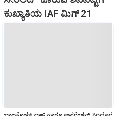
ಕುಖ್ಯಾತಿಯ IAF ಮಿಗ್‌ 21
ಬಾಲಕೋಟ್‌ ದಾಳಿ ಹಾಗೂ ಆಪರೇಶನ್‌ ಸಿಂದೂರ