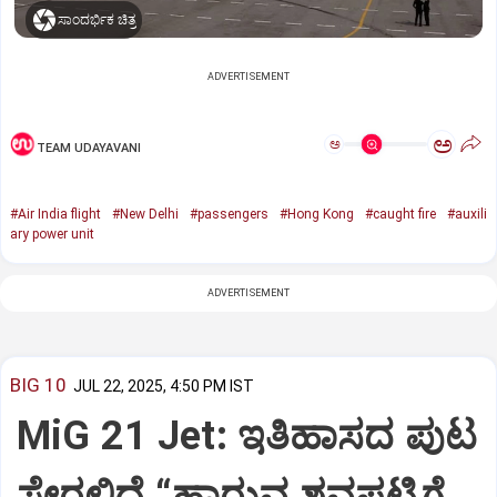
ಸಾಂದರ್ಭಿಕ ಚಿತ್ರ
ADVERTISEMENT
ಅ
ಅ
TEAM UDAYAVANI
#Air India flight
#New Delhi
#passengers
#Hong Kong
#caught fire
#auxili
ary power unit
ADVERTISEMENT
BIG 10
JUL 22, 2025, 4:50 PM IST
MiG 21 Jet: ಇತಿಹಾಸದ ಪುಟ
ಸೇರಲಿದೆ “ಹಾರುವ ಶವಪಟ್ಟಿಗೆ