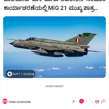
ಕಾರ್ಯಾಚರಣೆಯಲ್ಲಿ MiG 21 ಮುಖ್ಯ ಪಾತ್ರ...
ಮಿಗ್‌ 21 ಯುಗಾಂತ್ಯ
ADVERTISEMENT
ಅ
ಅ
TEAM UDAYAVANI