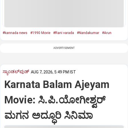
#kannada news
#1990 Movie
#Rani varada
#Nandakumar
#Arun
ADVERTISEMENT
ಸ್ಯಾಂಡಲ್‌ವುಡ್‌
AUG 7, 2026, 5:49 PM IST
Karnata Balam Ajeyam
Movie: ಸಿ.ಪಿ.ಯೋಗೀಶ್ವರ್‌
ಮಗನ ಅದ್ಧೂರಿ ಸಿನಿಮಾ