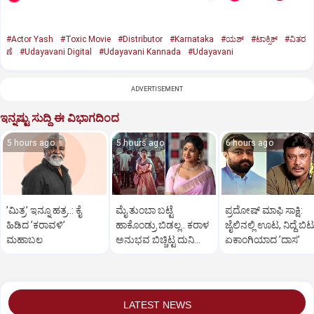
#Actor Yash
#Toxic Movie
#Distributor
#Karnataka
#ಯಶ್‌
#ಟಾಕ್ಸಿಕ್‌
#ವಿತರ
ಣೆ
#Udayavani Digital
#Udayavani Kannada
#Udayavani
ADVERTISEMENT
ಇನ್ನಷ್ಟು ಸುದ್ದಿ ಈ ವಿಭಾಗದಿಂದ
5 hours ago
5 hours ago
6 hours ago
ʼಮಿತ್ರʼ ಇನ್ನೂ ಹತ್ರ..: ಕೈ
ಮೈ ತುಂಬಾ ಬಟ್ಟೆ
ಪ್ರದೋಷ್‌ ಮಾಫಿ ಸಾಕ್ಷಿ:
ಹಿಡಿದ ʼಕರಾವಳಿʼ
ಹಾಕೊಂಡ್ರು ಬಿಡಲ್ಲ.. ಕರಾಳ
ಜೈಲಿನಲ್ಲಿ ಊಟ, ನಿದ್ದೆ ಬಿಟ್
ಮಹಾಬಲ
ಅನುಭವ ಬಿಚ್ಚಿಟ್ಟ ದುನಿಯಾ
ಏಕಾಂಗಿಯಾದ ʼದಾಸʼ
ವಿಜಿ ಪುತ್ರಿ
LATEST NEWS