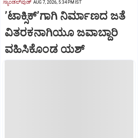
ಸ್ಯಾಂಡಲ್‌ವುಡ್‌
AUG 7, 2026, 5:34 PM IST
ʼಟಾಕ್ಸಿಕ್‌ʼಗಾಗಿ ನಿರ್ಮಾಣದ ಜತೆ
ವಿತರಕನಾಗಿಯೂ ಜವಾಬ್ದಾರಿ
ವಹಿಸಿಕೊಂಡ ಯಶ್