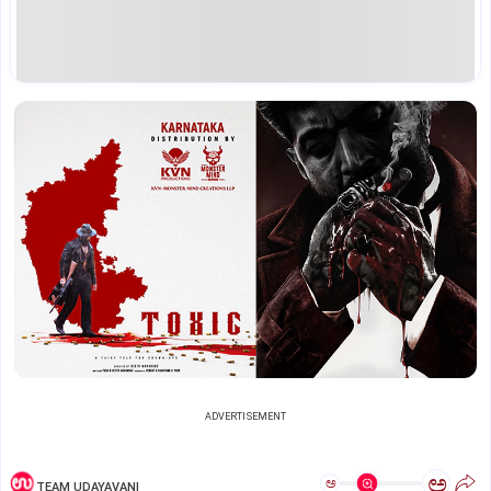
ADVERTISEMENT
ಅ
ಅ
TEAM UDAYAVANI