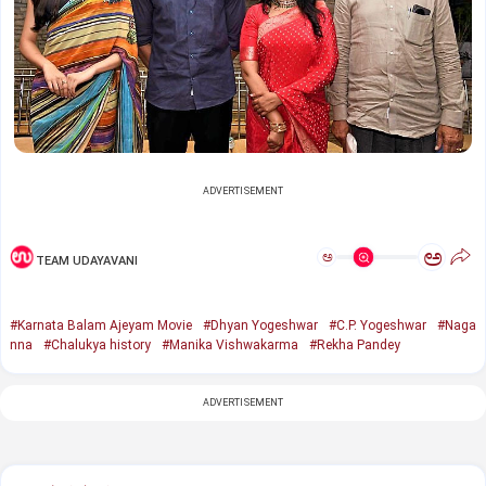
ADVERTISEMENT
ಅ
ಅ
TEAM UDAYAVANI
#Karnata Balam Ajeyam Movie
#Dhyan Yogeshwar
#C.P. Yogeshwar
#Naga
nna
#Chalukya history
#Manika Vishwakarma
#Rekha Pandey
ADVERTISEMENT