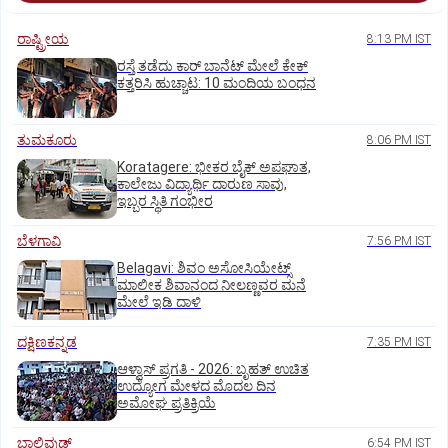
ರಾಷ್ಟ್ರೀಯ
8:13 PM IST
ರಸ್ತೆ ತಡೆದು ಕಾರ್ ಬಾನೆಟ್ ಮೇಲೆ ಕೇಕ್
ಕತ್ತರಿಸಿ ಹುಚ್ಚಾಟ: 10 ಮಂದಿಯ ಬಂಧನ
ತುಮಕೂರು
8:06 PM IST
Koratagere: ಭೀಕರ ಬೈಕ್ ಅಪಘಾತ,
ಕಾಲೇಜು ವಿದ್ಯಾರ್ಥಿ ದಾರುಣ ಸಾವು,
ಇಬ್ಬರ ಸ್ಥಿತಿ ಗಂಭೀರ
ಬೆಳಗಾವಿ
7:56 PM IST
Belagavi: ಶಿವಂ ಅಸೋಸಿಯೇಟ್ಸ್
ಮಾಲೀಕ ಶಿವಾನಂದ ನೀಲಣ್ಣವರ ಮನೆ
ಮೇಲೆ ಇಡಿ‌ ದಾಳಿ
ದಕ್ಷಿಣಕನ್ನಡ
7:35 PM IST
ಆಳ್ವಾಸ್‌ ಪ್ರಗತಿ - 2026: ಬೃಹತ್ ಉಚಿತ
ಉದ್ಯೋಗ ಮೇಳದ ಮೊದಲ ದಿನ
ಅಮೋಘ ಪ್ರತಿಕ್ರಿಯೆ
ಬಾಲಿವುಡ್‌
6:54 PM IST