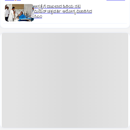
ಆಸ್ಪತ್ರೆಗೆ ದಾಖಲಾದ ಹಿರಿಯ ನಟ
ಮಿಥುನ್ ಚಕ್ರವರ್ತಿ: ಆರೋಗ್ಯ ವಿಚಾರಿಸಿದ
ಸಿಎಂ