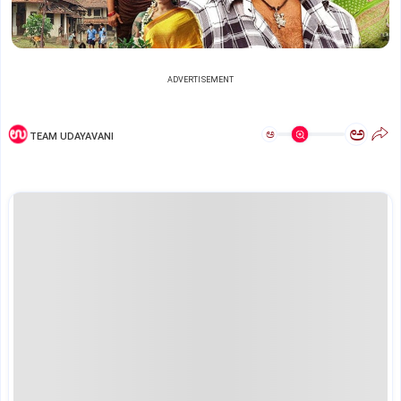
ADVERTISEMENT
ಅ
ಅ
TEAM UDAYAVANI