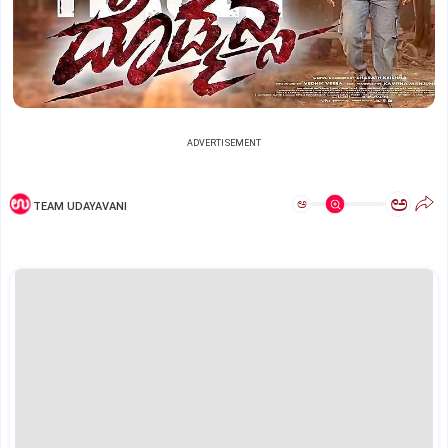
ADVERTISEMENT
ಅ
ಅ
TEAM UDAYAVANI