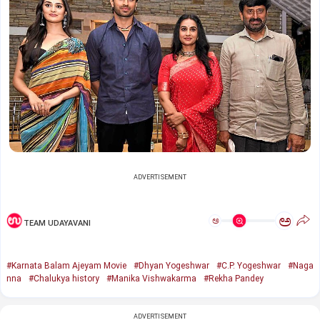
ADVERTISEMENT
ಅ
ಅ
TEAM UDAYAVANI
#Karnata Balam Ajeyam Movie
#Dhyan Yogeshwar
#C.P. Yogeshwar
#Naga
nna
#Chalukya history
#Manika Vishwakarma
#Rekha Pandey
ADVERTISEMENT