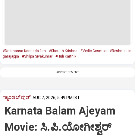
#Dodmansa Kannada film
#Sharath Krishna
#Vedic Cosmos
#Reshma Lin
garajappa
#Shilpa Sivakumar
#Huli Karthik
ADVERTISEMENT
ಸ್ಯಾಂಡಲ್‌ವುಡ್‌
AUG 7, 2026, 5:49 PM IST
Karnata Balam Ajeyam
Movie: ಸಿ.ಪಿ.ಯೋಗೀಶ್ವರ್‌