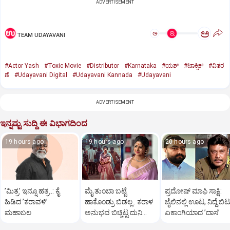
ADVERTISEMENT
ಅ
ಅ
TEAM UDAYAVANI
#Actor Yash
#Toxic Movie
#Distributor
#Karnataka
#ಯಶ್‌
#ಟಾಕ್ಸಿಕ್‌
#ವಿತರ
ಣೆ
#Udayavani Digital
#Udayavani Kannada
#Udayavani
ADVERTISEMENT
ಇನ್ನಷ್ಟು ಸುದ್ದಿ ಈ ವಿಭಾಗದಿಂದ
19 hours ago
19 hours ago
20 hours ago
ʼಮಿತ್ರʼ ಇನ್ನೂ ಹತ್ರ..: ಕೈ
ಮೈ ತುಂಬಾ ಬಟ್ಟೆ
ಪ್ರದೋಷ್‌ ಮಾಫಿ ಸಾಕ್ಷಿ:
ಹಿಡಿದ ʼಕರಾವಳಿʼ
ಹಾಕೊಂಡ್ರು ಬಿಡಲ್ಲ.. ಕರಾಳ
ಜೈಲಿನಲ್ಲಿ ಊಟ, ನಿದ್ದೆ ಬಿಟ್
ಮಹಾಬಲ
ಅನುಭವ ಬಿಚ್ಚಿಟ್ಟ ದುನಿಯಾ
ಏಕಾಂಗಿಯಾದ ʼದಾಸʼ
ವಿಜಿ ಪುತ್ರಿ