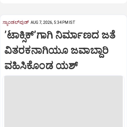
ಸ್ಯಾಂಡಲ್‌ವುಡ್‌
AUG 7, 2026, 5:34 PM IST
ʼಟಾಕ್ಸಿಕ್‌ʼಗಾಗಿ ನಿರ್ಮಾಣದ ಜತೆ
ವಿತರಕನಾಗಿಯೂ ಜವಾಬ್ದಾರಿ
ವಹಿಸಿಕೊಂಡ ಯಶ್