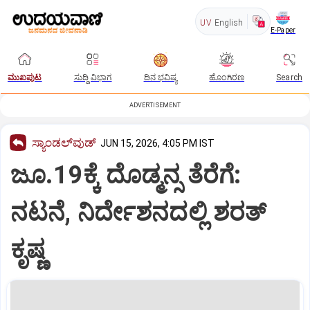
UV
English
E-Paper
ಮುಖಪುಟ
ಸುದ್ದಿ ವಿಭಾಗ
ದಿನ ಭವಿಷ್ಯ
ಹೊಂಗಿರಣ
Search
ADVERTISEMENT
ಸ್ಯಾಂಡಲ್‌ವುಡ್‌
JUN 15, 2026, 4:05 PM IST
ಜೂ.19ಕ್ಕೆ ದೊಡ್ಮನ್ಸ ತೆರೆಗೆ:
ನಟನೆ, ನಿರ್ದೇಶನದಲ್ಲಿ ಶರತ್‌
ಕೃಷ್ಣ