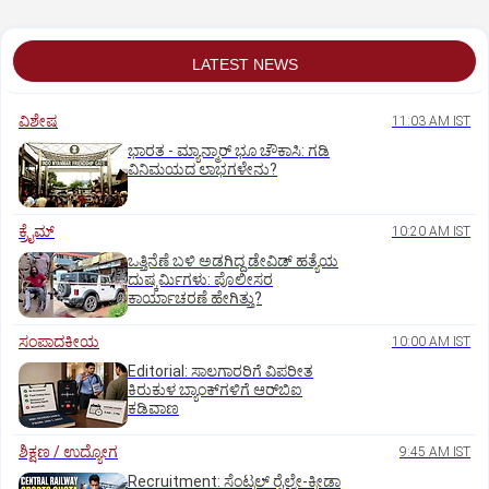
LATEST NEWS
ವಿಶೇಷ
11:03 AM IST
ಭಾರತ -‌ ಮ್ಯಾನ್ಮಾರ್ ಭೂ ಚೌಕಾಸಿ: ಗಡಿ
ವಿನಿಮಯದ ಲಾಭಗಳೇನು?
ಕ್ರೈಮ್
10:20 AM IST
ಒತ್ತಿನೆಣೆ ಬಳಿ ಅಡಗಿದ್ದ ಡೇವಿಡ್‌ ಹತ್ಯೆಯ
ದುಷ್ಕರ್ಮಿಗಳು: ಪೊಲೀಸರ
ಕಾರ್ಯಾಚರಣೆ ಹೇಗಿತ್ತು?
ಸಂಪಾದಕೀಯ
10:00 AM IST
Editorial: ಸಾಲಗಾರರಿಗೆ ವಿಪರೀತ
ಕಿರುಕುಳ ಬ್ಯಾಂಕ್‌ಗಳಿಗೆ ಆರ್‌ಬಿಐ
ಕಡಿವಾಣ
ಶಿಕ್ಷಣ / ಉದ್ಯೋಗ
9:45 AM IST
Recruitment: ಸೆಂಟ್ರಲ್‌ ರೈಲ್ವೇ-ಕ್ರೀಡಾ