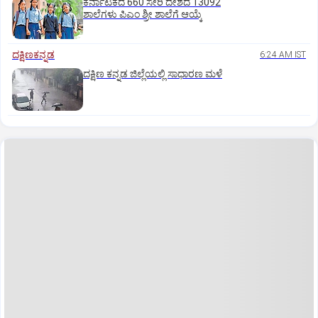
ಕರ್ನಾಟಕದ 660 ಸೇರಿ ದೇಶದ 13092
ಶಾಲೆಗಳು ಪಿಎಂ ಶ್ರೀ ಶಾಲೆಗೆ ಆಯ್ಕೆ
ದಕ್ಷಿಣಕನ್ನಡ
6:24 AM IST
ದಕ್ಷಿಣ ಕನ್ನಡ ಜಿಲ್ಲೆಯಲ್ಲಿ ಸಾಧಾರಣ ಮಳೆ