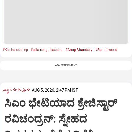
#Kiccha sudeep
#billa ranga baasha
#Anup Bhandary
#Sandalwood
ADVERTISEMENT
ಸ್ಯಾಂಡಲ್‌ವುಡ್‌
AUG 5, 2026, 2:47 PM IST
ಸಿಎಂ ಭೇಟಿಯಾದ ಕ್ರೇಜಿಸ್ಟಾರ್‌
ರವಿಚಂದ್ರನ್:‌ ಸ್ನೇಹದ