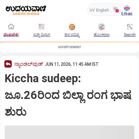
UV
English
E-Paper
ಮುಖಪುಟ
ಸುದ್ದಿ ವಿಭಾಗ
ದಿನ ಭವಿಷ್ಯ
ಹೊಂಗಿರಣ
Search
ADVERTISEMENT
ಸ್ಯಾಂಡಲ್‌ವುಡ್‌
JUN 11, 2026, 11:45 AM IST
Kiccha sudeep:
ಜೂ.26ರಿಂದ ಬಿಲ್ಲಾ ರಂಗ ಭಾಷ
ಶುರು