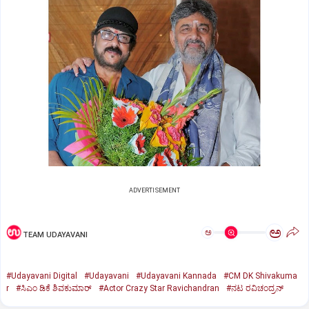
ADVERTISEMENT
ಅ
ಅ
TEAM UDAYAVANI
#Udayavani Digital
#Udayavani
#Udayavani Kannada
#CM DK Shivakuma
r
#ಸಿಎಂ ಡಿಕೆ ಶಿವಕುಮಾರ್‌
#Actor Crazy Star Ravichandran‌
#ನಟ ರವಿಚಂದ್ರನ್‌