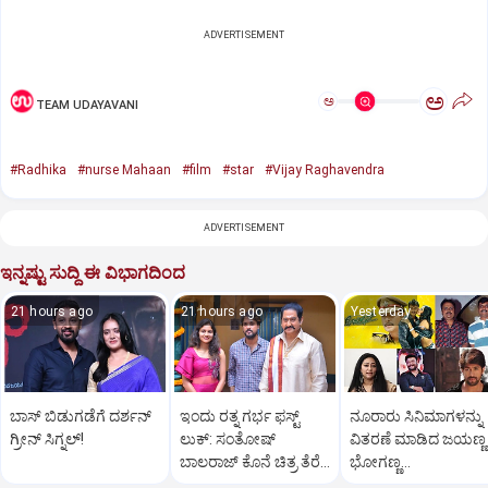
ADVERTISEMENT
ಅ
ಅ
TEAM UDAYAVANI
#Radhika
#nurse Mahaan
#film
#star
#Vijay Raghavendra
ADVERTISEMENT
ಇನ್ನಷ್ಟು ಸುದ್ದಿ ಈ ವಿಭಾಗದಿಂದ
21 hours ago
21 hours ago
Yesterday
ಬಾಸ್‌ ಬಿಡುಗಡೆಗೆ ದರ್ಶನ್‌
ಇಂದು ರತ್ನ ಗರ್ಭ ಫಸ್ಟ್‌
ನೂರಾರು ಸಿನಿಮಾಗಳನ್ನು
ಗ್ರೀನ್‌ ಸಿಗ್ನಲ್‌!
ಲುಕ್‌: ಸಂತೋಷ್‌
ವಿತರಣೆ ಮಾಡಿದ ಜಯಣ್ಣ 
ಬಾಲರಾಜ್‌ ಕೊನೆ ಚಿತ್ರ ತೆರೆಗೆ
ಭೋಗಣ್ಣ
ಸಿದ್ಧ
ನಿರ್ಮಾಪಕರಾಗಲು ಇವರ