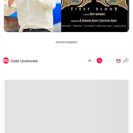
ADVERTISEMENT
ಅ
ಅ
TEAM UDAYAVANI