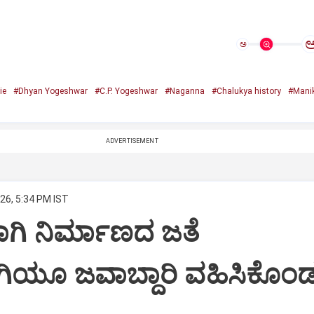
ಅ
ie
#Dhyan Yogeshwar
#C.P. Yogeshwar
#Naganna
#Chalukya history
#Mani
ADVERTISEMENT
26, 5:34 PM IST
‌ʼಗಾಗಿ ನಿರ್ಮಾಣದ ಜತೆ
ಗಿಯೂ ಜವಾಬ್ದಾರಿ ವಹಿಸಿಕೊಂ