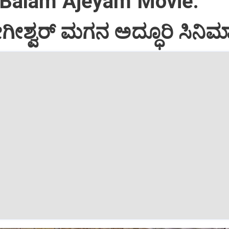
 Balam Ajeyam Movie:
ಗೀಶ್ವರ್‌ ಮಗನ ಅದ್ಧೂರಿ ಸಿನಿಮ