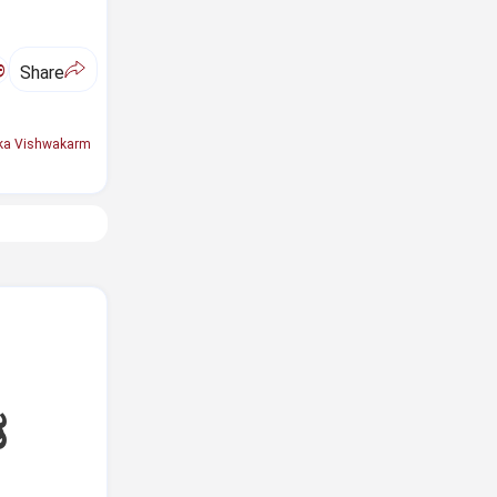
ಅ
Share
ka Vishwakarm
ಡ