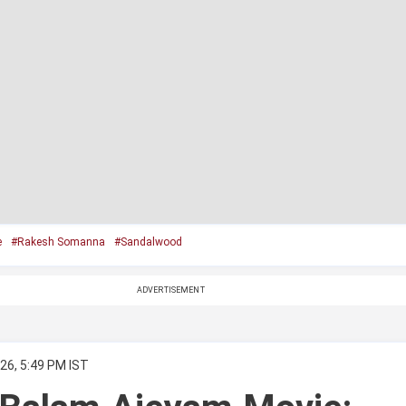
e
#Rakesh Somanna
#Sandalwood
ADVERTISEMENT
26, 5:49 PM IST