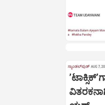
TEAM UDAYAVANI
#Karnata Balam Ajeyam Mov
a
#Rekha Pandey
ಸ್ಯಾಂಡಲ್‌ವುಡ್‌
AUG 7, 20
ʼಟಾಕ್ಸಿಕ್
ವಿತರಕನಾ