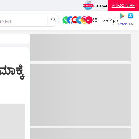
SUBSCRIBE
E-Paper
Get App
h News
Android
iOS
ಾಕ್ಕೆ