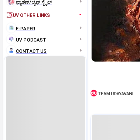
ಫ್ಯಾಶನ್/ಲೈಫ್‌ ಸ್ಟೈಲ್
UV OTHER LINKS
E-PAPER
UV PODCAST
CONTACT US
TEAM UDAYAVANI