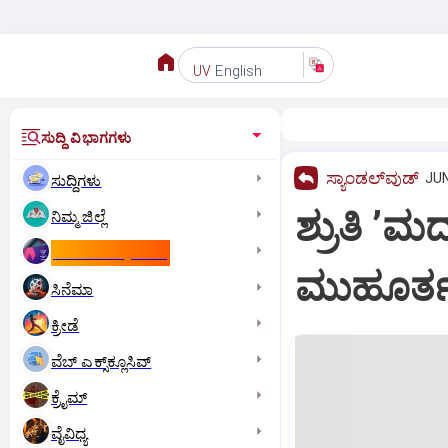
English
UV
ಸುದ್ದಿ ವಿಭಾಗಗಳು
ಸ್ಯಾಂಡಲ್‌ವುಡ್‌
JUN
ಸುದ್ದಿಗಳು
ಶ್ರುತಿ ʼಮ
ನಿಮ್ಮ ಜಿಲ್ಲೆ
ಕಾಮನ್‌ ವೆಲ್ತ್‌ ಗೇಮ್ಸ್‌
ಮುಹೂರ್
ಸಿನೆಮಾ
ಕ್ರೀಡೆ
ವೆಬ್ ಎಕ್ಸ್‌ಕ್ಲೂಸಿವ್
ಕ್ರೈಮ್
ವೈವಿಧ್ಯ