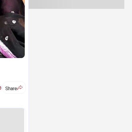
ಅ
Share