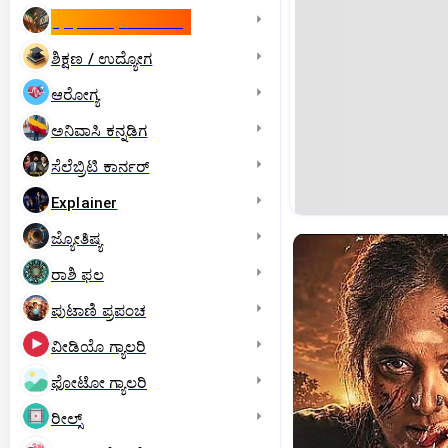
ಇಸ್ರೇಲ್- ಇರಾನ್‌ ಯುದ್ಧ
ಶಿಕ್ಷಣ / ಉದ್ಯೋಗ
ಆರೋಗ್ಯ
ಅನಿವಾಸಿ ಕನ್ನಡಿಗ
ಸೆಲೆಬ್ರಿಟಿ ಕಾರ್ನರ್‌
Explainer
ಜ್ಯೋತಿಷ್ಯ
ರಾಶಿ ಫಲ
ಪುಟಾಣಿ ಪ್ರಪಂಚ
ವೀಡಿಯೊ ಗ್ಯಾಲರಿ
ಫೋಟೋ ಗ್ಯಾಲರಿ
ರೀಲ್ಸ್