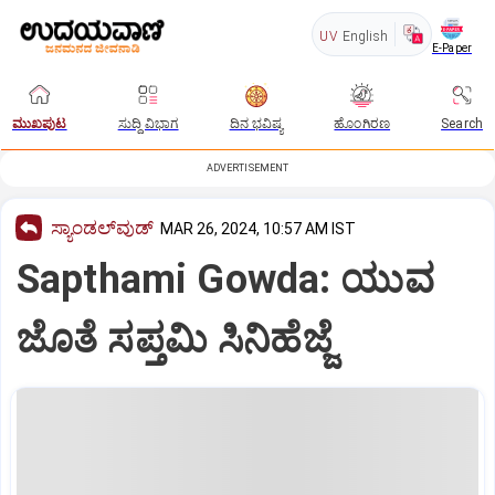
UV
English
E-Paper
ಮುಖಪುಟ
ಸುದ್ದಿ ವಿಭಾಗ
ದಿನ ಭವಿಷ್ಯ
ಹೊಂಗಿರಣ
Search
ADVERTISEMENT
ಸ್ಯಾಂಡಲ್‌ವುಡ್‌
MAR 26, 2024, 10:57 AM IST
Sapthami Gowda: ಯುವ
ಜೊತೆ ಸಪ್ತಮಿ ಸಿನಿಹೆಜ್ಜೆ