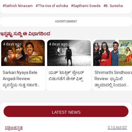
#Sathish Ninasam
#The rise of ashoka
#Sapthami Gowda
#B. Suresha
ADVERTISEMENT
ಇನ್ನಷ್ಟು ಸುದ್ದಿ ಈ ವಿಭಾಗದಿಂದ
4 days ago
4 days ago
4 days ago
Sarkari Nyaya Bele
ಯಶ್ 'ಟಾಕ್ಸಿಕ್' ಟ್ರೇಲರ್
Shrimathi Sindhoor
Angadi Review:
ಬಿಡುಗಡೆಗೆ ಡೇಟ್ ಫಿಕ್ಸ್
Review: ಫ್ಯಾಮಿಲಿ
ವ್ಯವಸ್ಥೆಯ ಸುತ್ತ ಸರ್ಕಾರಿ
ಡ್ರಾಮಾದಲ್ಲಿ ಸಿಂದೂರ
ಬೆಳಕು
ಮಹತ್ವ
LATEST NEWS
ದಕ್ಷಿಣಕನ್ನಡ
5:10 AM IST