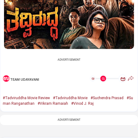
ADVERTISEMENT
ಅ
ಅ
TEAM UDAYAVANI
#Tadviruddha Movie Review
#Tadviruddha Movie
#Suchendra Prasad
#Su
man Ranganathan
#Vikram Ramaiah
#Vinod J. Raj
ADVERTISEMENT