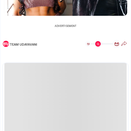
ADVERTISEMENT
ಅ
ಅ
TEAM UDAYAVANI