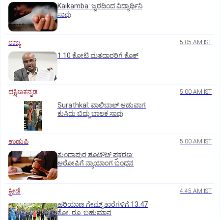
Kaikamba: ಜ್ವರದಿಂದ ವಿದ್ಯಾರ್ಥಿನಿ
ಸಾವು
ರಾಜ್ಯ
5:05 AM IST
1.10 ಕೋಟಿ ಮತದಾರರಿಗೆ ಕೊಕ್‌
ದಕ್ಷಿಣಕನ್ನಡ
5:00 AM IST
Surathkal: ವಾಲಿಬಾಲ್ ಆಡುವಾಗ
ಕುಸಿದು ಬಿದ್ದು ಬಾಲಕ ಸಾವು
ಉಡುಪಿ
5:00 AM IST
ಕುಂದಾಪುರ ಶೂಟೌಟ್ ಪ್ರಕರಣ:
ಆರೋಪಿಗೆ ನ್ಯಾಯಾಂಗ ಬಂಧನ
ಕ್ರೀಡೆ
4:45 AM IST
ಹರಿಯಾಣ ಗೇಮ್ಸ್‌ ತಾರೆಗಳಿಗೆ 13.47
ಕೋ. ರೂ. ಬಹುಮಾನ