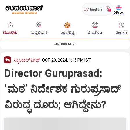
UV
English
E-Paper
ಮುಖಪುಟ
ಸುದ್ದಿ ವಿಭಾಗ
ದಿನ ಭವಿಷ್ಯ
ಹೊಂಗಿರಣ
Search
ADVERTISEMENT
ಸ್ಯಾಂಡಲ್‌ವುಡ್‌
OCT 20, 2024, 1:15 PM IST
Director Guruprasad:
ʼಮಠʼ ನಿರ್ದೇಶಕ ಗುರುಪ್ರಸಾದ್
ವಿರುದ್ಧ ದೂರು; ಆಗಿದ್ದೇನು?