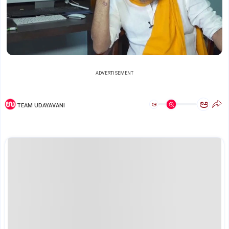
ADVERTISEMENT
ಅ
ಅ
TEAM UDAYAVANI