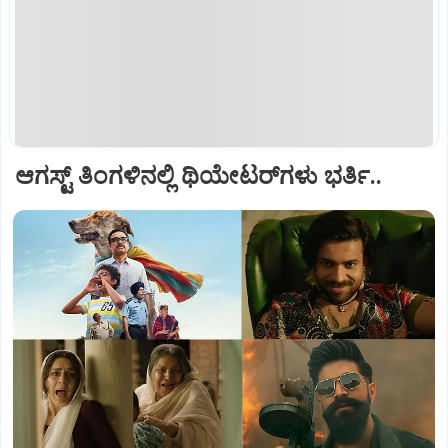
ಆಗಸ್ಟ್‌ ತಿಂಗಳಿನಲ್ಲಿ ಥಿಯೇಟರ್‌ಗಳು ಭರ್ತಿ..