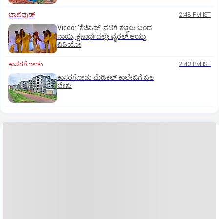
ಬಾಲಿವುಡ್‌
2:48 PM IST
Video: ʼಕೆಜಿಎಫ್‌ʼ ನಟಿಗೆ ಕಚ್ಚಲು ಬಂದ
ನಾಯಿ; ಕ್ಷಣಾರ್ಧದಲ್ಲೇ ವೈರಲ್‌ ಆಯ್ತು
ವಿಡಿಯೋ
ಕಾಸರಗೋಡು
2:43 PM IST
ಕಾಸರಗೋಡು ಮೆಡಿಕಲ್‌ ಕಾಲೇಜಿಗೆ ಬಲ
ಬೇಕು