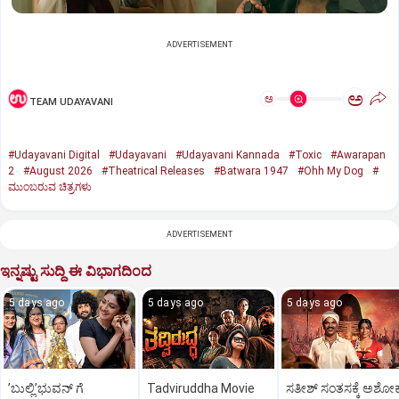
ADVERTISEMENT
ಅ
ಅ
TEAM UDAYAVANI
#Udayavani Digital
#Udayavani
#Udayavani Kannada
#Toxic
#Awarapan
2
#August 2026
#Theatrical Releases
#Batwara 1947
#Ohh My Dog
#
ಮುಂಬರುವ ಚಿತ್ರಗಳು
ADVERTISEMENT
ಇನ್ನಷ್ಟು ಸುದ್ದಿ ಈ ವಿಭಾಗದಿಂದ
5 days ago
5 days ago
5 days ago
ʼಬುಲ್ಲಿʼಭುವನ್‌ ಗೆ
Tadviruddha Movie
ಸತೀಶ್‌ ಸಂತಸಕ್ಕೆ ಅಶೋ