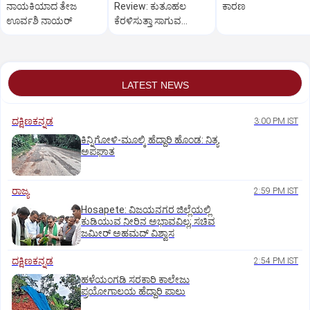
ನಾಯಕಿಯಾದ ತೇಜ
Review: ಕುತೂಹಲ
ಕಾರಣ
ಊರ್ವಶಿ ನಾಯರ್
ಕೆರಳಿಸುತ್ತಾ ಸಾಗುವ
ತದ್ವಿರುದ್ಧ ಪಯಣ
LATEST NEWS
ದಕ್ಷಿಣಕನ್ನಡ
3:00 PM IST
ಕಿನ್ನಿಗೋಳಿ-ಮೂಲ್ಕಿ ಹೆದ್ದಾರಿ ಹೊಂಡ: ನಿತ್ಯ
ಅಪಘಾತ
ರಾಜ್ಯ
2:59 PM IST
Hosapete: ವಿಜಯನಗರ ಜಿಲ್ಲೆಯಲ್ಲಿ
ಕುಡಿಯುವ ನೀರಿನ ಅಭಾವವಿಲ್ಲ; ಸಚಿವ
ಜಮೀರ್ ಅಹಮದ್ ವಿಶ್ವಾಸ
ದಕ್ಷಿಣಕನ್ನಡ
2:54 PM IST
ಹಳೆಯಂಗಡಿ ಸರಕಾರಿ ಕಾಲೇಜು
ಪ್ರಯೋಗಾಲಯ ಹೆದ್ದಾರಿ ಪಾಲು