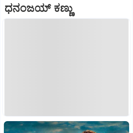
ಧನಂಜಯ್‌ ಕಣ್ಣು