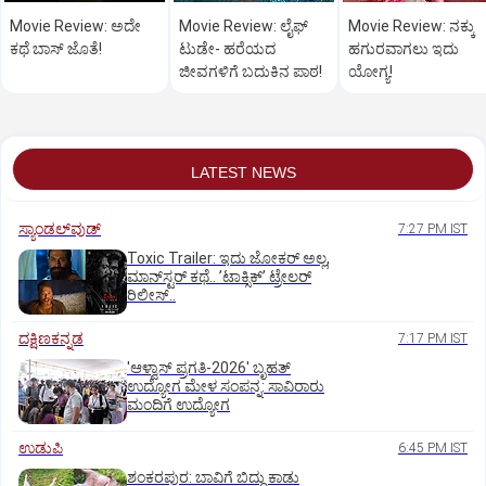
Movie Review: ಅದೇ
Movie Review: ಲೈಫ್‌
Movie Review: ನಕ್ಕು
ಕಥೆ ಬಾಸ್‌ ಜೊತೆ!
ಟುಡೇ- ಹರೆಯದ
ಹಗುರವಾಗಲು ಇದು
ಜೀವಗಳಿಗೆ ಬದುಕಿನ ಪಾಠ!
ಯೋಗ್ಯ!
LATEST NEWS
ಸ್ಯಾಂಡಲ್‌ವುಡ್‌
7:27 PM IST
Toxic Trailer: ಇದು ಜೋಕರ್‌ ಅಲ್ಲ,
ಮಾನ್‌ಸ್ಟರ್‌ ಕಥೆ.. ʼಟಾಕ್ಸಿಕ್‌ʼ ಟ್ರೇಲರ್‌
ರಿಲೀಸ್..
ದಕ್ಷಿಣಕನ್ನಡ
7:17 PM IST
'ಆಳ್ವಾಸ್‌ ಪ್ರಗತಿ-2026' ಬೃಹತ್
ಉದ್ಯೋಗ ಮೇಳ ಸಂಪನ್ನ: ಸಾವಿರಾರು
ಮಂದಿಗೆ ಉದ್ಯೋಗ
ಉಡುಪಿ
6:45 PM IST
ಶಂಕರಪುರ: ಬಾವಿಗೆ ಬಿದ್ದು ಕಾಡು