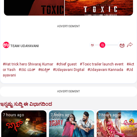
ADVERTISEMENT
ಅ
ಅ
TEAM UDAYAVANI
#Hat trick hero Shivaraj Kumar
#chief guest
#Toxic trailer launch event
#Act
or Yash
#ನಟ ಯಶ್‌
#ಟಾಕ್ಸಿಕ್‌
#Udayavani Digital
#Udayavani Kannada
#Ud
ayavani
ADVERTISEMENT
ಇನ್ನಷ್ಟು ಸುದ್ದಿ ಈ ವಿಭಾಗದಿಂದ
7 hours ago
7 hours ago
7 hours ago