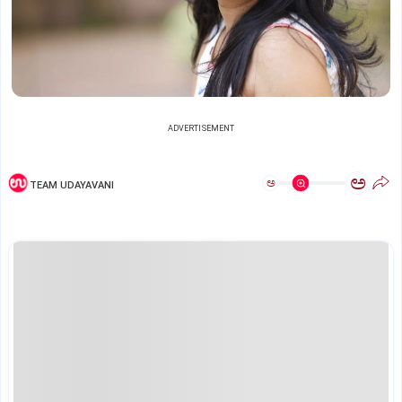
ADVERTISEMENT
ಅ
ಅ
TEAM UDAYAVANI