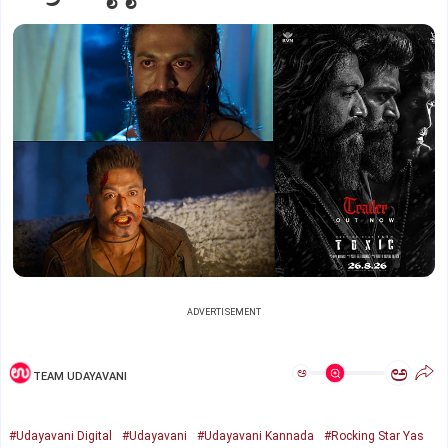
ADVERTISEMENT
ಅ
ಅ
TEAM UDAYAVANI
#Udayavani Digital
#Udayavani
#Udayavani Kannada
#Rocking Star Yas