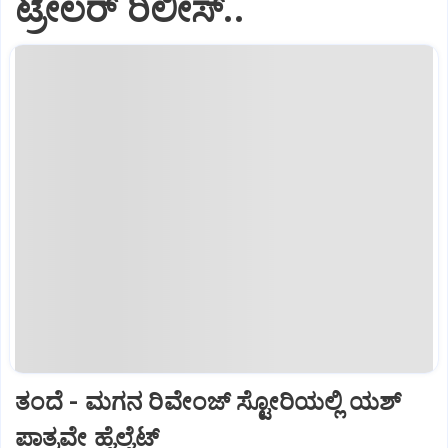
ಟ್ರೇಲರ್‌ ರಿಲೀಸ್..
ತಂದೆ - ಮಗನ ರಿವೇಂಜ್‌ ಸ್ಟೋರಿಯಲ್ಲಿ ಯಶ್‌
ಪಾತ್ರವೇ ಹೈಲೈಟ್