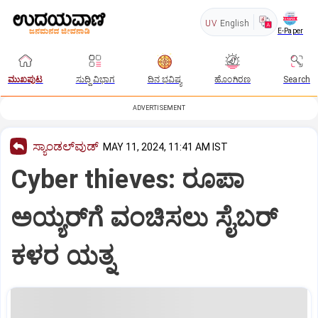
UV
English
E-Paper
ಮುಖಪುಟ
ಸುದ್ದಿ ವಿಭಾಗ
ದಿನ ಭವಿಷ್ಯ
ಹೊಂಗಿರಣ
Search
ADVERTISEMENT
ಸ್ಯಾಂಡಲ್‌ವುಡ್‌
MAY 11, 2024, 11:41 AM IST
Cyber ​​thieves: ರೂಪಾ
ಅಯ್ಯರ್‌ಗೆ ವಂಚಿಸಲು ಸೈಬರ್‌
ಕಳರ ಯತ್ನ