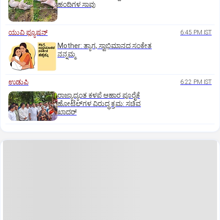
ಹಂದಿಗಳ ಸಾವು
ಯುವಿ ಫ್ಯೂಷನ್
6:45 PM IST
Mother: ತ್ಯಾಗ, ಸ್ವಾಭಿಮಾನದ ಸಂಕೇತ
ನನ್ನಮ್ಮ
ಉಡುಪಿ
6:22 PM IST
ರಾಜ್ಯಾದ್ಯಂತ ಕಳಪೆ ಆಹಾರ ಪೂರೈಕೆ
ಹೋಟೆಲ್‌ಗಳ ವಿರುದ್ಧ ಕ್ರಮ: ಸಚಿವ
ಖಾದರ್