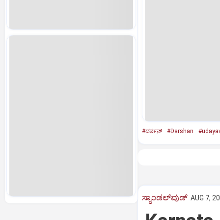
#ದರ್ಶನ್‌
#Darshan
#udayav
ಸ್ಯಾಂಡಲ್‌ವುಡ್‌
AUG 7, 20