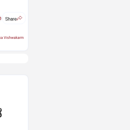
ಅ
Share
ka Vishwakarm
ಡ