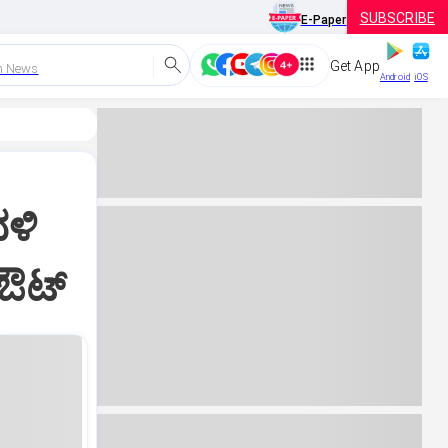
SUBSCRIBE
E-Paper
Get App
h News
Android
iOS
ವಳಿ
 ಔಟ್