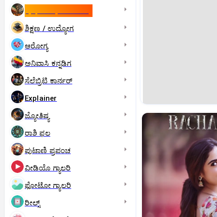
ಇಸ್ರೇಲ್- ಇರಾನ್‌ ಯುದ್ಧ
ಶಿಕ್ಷಣ / ಉದ್ಯೋಗ
ಆರೋಗ್ಯ
ಅನಿವಾಸಿ ಕನ್ನಡಿಗ
ಸೆಲೆಬ್ರಿಟಿ ಕಾರ್ನರ್‌
Explainer
ಜ್ಯೋತಿಷ್ಯ
ರಾಶಿ ಫಲ
ಪುಟಾಣಿ ಪ್ರಪಂಚ
ವೀಡಿಯೊ ಗ್ಯಾಲರಿ
ಫೋಟೋ ಗ್ಯಾಲರಿ
ರೀಲ್ಸ್