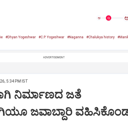
ಅ
ie
#Dhyan Yogeshwar
#C.P. Yogeshwar
#Naganna
#Chalukya history
#Mani
ADVERTISEMENT
26, 5:34 PM IST
‌ʼಗಾಗಿ ನಿರ್ಮಾಣದ ಜತೆ
ಗಿಯೂ ಜವಾಬ್ದಾರಿ ವಹಿಸಿಕೊಂ