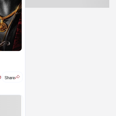
ಅ
Share