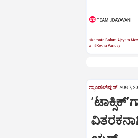
TEAM UDAYAVANI
#Karnata Balam Ajeyam Mov
a
#Rekha Pandey
ಸ್ಯಾಂಡಲ್‌ವುಡ್‌
AUG 7, 20
ʼಟಾಕ್ಸಿಕ್
ವಿತರಕನಾ