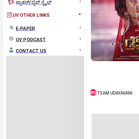
ಫ್ಯಾಶನ್/ಲೈಫ್‌ ಸ್ಟೈಲ್
UV OTHER LINKS
E-PAPER
UV PODCAST
CONTACT US
TEAM UDAYAVANI