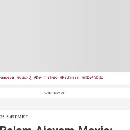
anipaper
#ರಚನಾ ರೈ
#Devil the hero
#Rachna rai
#ಡೆವಿಲ್‌ ಸಿನಿಮಾ
ADVERTISEMENT
26, 5:49 PM IST