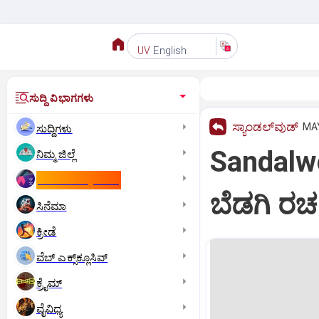
English
UV
ಸುದ್ದಿ ವಿಭಾಗಗಳು
ಸ್ಯಾಂಡಲ್‌ವುಡ್‌
MAY
ಸುದ್ದಿಗಳು
Sandalwoo
ನಿಮ್ಮ ಜಿಲ್ಲೆ
ಕಾಮನ್‌ ವೆಲ್ತ್‌ ಗೇಮ್ಸ್‌
ಬೆಡಗಿ ರಚನ
ಸಿನೆಮಾ
ಕ್ರೀಡೆ
ವೆಬ್ ಎಕ್ಸ್‌ಕ್ಲೂಸಿವ್
ಕ್ರೈಮ್
ವೈವಿಧ್ಯ