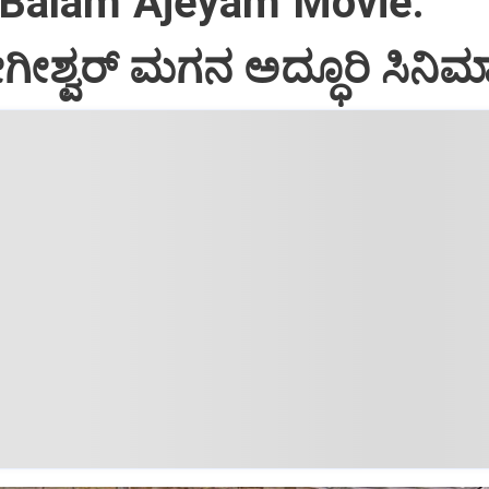
 Balam Ajeyam Movie:
ಗೀಶ್ವರ್‌ ಮಗನ ಅದ್ಧೂರಿ ಸಿನಿಮ