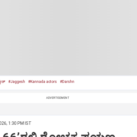
ೇಶ್‌
#Jaggesh
#Kannada actors
#Darshn
ADVERTISEMENT
026, 1:30 PM IST