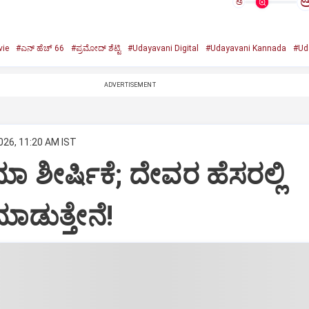
ಅ
ie
#ಎನ್‌ ಹೆಚ್‌ 66
#ಪ್ರಮೋದ್‌ ಶೆಟ್ಟಿ
#Udayavani Digital
#Udayavani Kannada
#Ud
ADVERTISEMENT
026, 11:20 AM IST
ಾ ಶೀರ್ಷಿಕೆ; ದೇವರ ಹೆಸರಲ್ಲಿ
ಾಡುತ್ತೇನೆ!