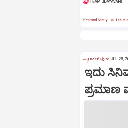
TEAM UDAYAVANI
#Pramod Shetty
#NH 66 Mov
ಸ್ಯಾಂಡಲ್‌ವುಡ್‌
JUL 28, 2
ಇದು ಸಿನಿಮ
ಪ್ರಮಾಣ ಮ