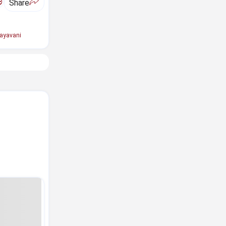
ಅ
Share
ayavani