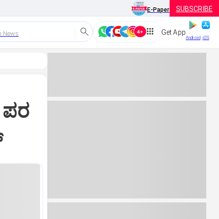
SUBSCRIBE
E-Paper
Get App
h News
Android
iOS
ಳ ಪರ
್