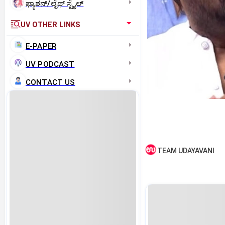
ಫ್ಯಾಶನ್/ಲೈಫ್‌ ಸ್ಟೈಲ್
UV OTHER LINKS
E-PAPER
UV PODCAST
CONTACT US
TEAM UDAYAVANI