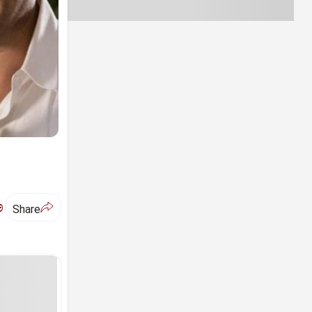
ಅ
Share