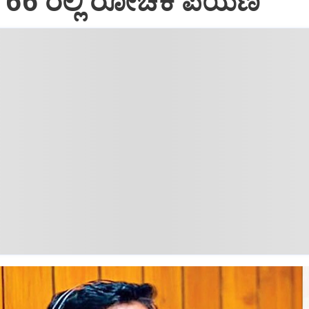
್‌ 66ʼರಲ್ಲಿ ರೋಚಕ ಪಯಣ