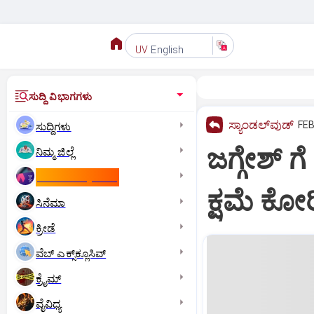
English
UV
ಸುದ್ದಿ ವಿಭಾಗಗಳು
ಸ್ಯಾಂಡಲ್‌ವುಡ್‌
FEB
ಸುದ್ದಿಗಳು
ಜಗ್ಗೇಶ್ ಗ
ನಿಮ್ಮ ಜಿಲ್ಲೆ
ಕಾಮನ್‌ ವೆಲ್ತ್‌ ಗೇಮ್ಸ್‌
ಕ್ಷಮೆ ಕೋರ
ಸಿನೆಮಾ
ಕ್ರೀಡೆ
ವೆಬ್ ಎಕ್ಸ್‌ಕ್ಲೂಸಿವ್
ಕ್ರೈಮ್
ವೈವಿಧ್ಯ