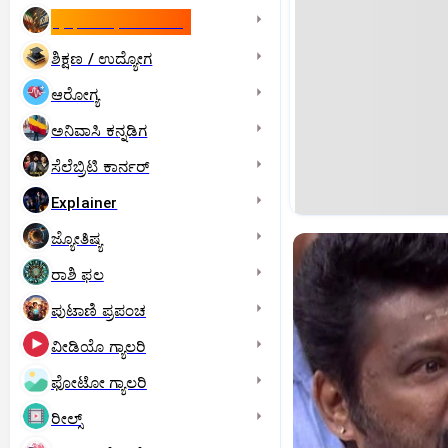
ಇಸ್ರೇಲ್- ಇರಾನ್‌ ಯುದ್ಧ
ಶಿಕ್ಷಣ / ಉದ್ಯೋಗ
ಆರೋಗ್ಯ
ಅನಿವಾಸಿ ಕನ್ನಡಿಗ
ಸೆಲೆಬ್ರಿಟಿ ಕಾರ್ನರ್‌
Explainer
ಜ್ಯೋತಿಷ್ಯ
ರಾಶಿ ಫಲ
ಪುಟಾಣಿ ಪ್ರಪಂಚ
ವೀಡಿಯೊ ಗ್ಯಾಲರಿ
ಫೋಟೋ ಗ್ಯಾಲರಿ
ರೀಲ್ಸ್