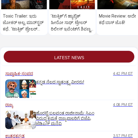
Toxic Trailer: ಇದು
ʼಟಾಕ್ಸಿಕ್‌ʼಗೆ ಹ್ಯಾಟ್ರಿಕ್‌
Movie Review: ಅದೇ
ಜೋಕರ್‌ ಅಲ್ಲ, ಮಾನ್‌ಸ್ಟರ್‌
ಹೀರೋ ಸಾಥ್:‌ ಟ್ರೇಲರ್‌
ಕಥೆ ಬಾಸ್‌ ಜೊತೆ!
ಕಥೆ.. ʼಟಾಕ್ಸಿಕ್‌ʼ ಟ್ರೇಲರ್‌
ರಿಲೀಸ್‌ ಇವೆಂಟ್‌ಗೆ ಶಿವಣ್ಣ
ರಿಲೀಸ್..
ಗೆಸ್ಟ್
LATEST NEWS
ಸಾಪ್ತಾಹಿಕ-ಸಂಪದ
4:42 PM IST
ಕನ್ನಡ ನೆಲದ ಸ್ವಾತಂತ್ರ್ಯ ವೀರರು!
ರಾಜ್ಯ
4:08 PM IST
ಹೊರಟ್ಟಿ ಬಲವಂತ ರಾಜೀನಾಮೆ: ಸಿಎಂ
ವಿರುದ್ಧ ಕ್ರಮಕ್ಕೆ ರಾಜ್ಯಪಾಲರಿಗೆ ಬಿಜೆಪಿ,
ಜೆಡಿಎಸ್ ಮನವಿ
ಉತ್ತರಕನ್ನಡ
3:57 PM IST