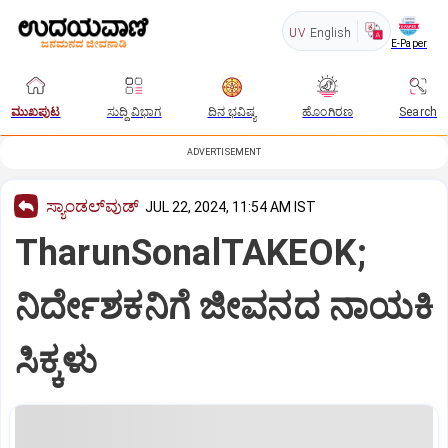
UV
English
E-Paper
ಮುಖಪುಟ
ಸುದ್ದಿ ವಿಭಾಗ
ದಿನ ಭವಿಷ್ಯ
ಹೊಂಗಿರಣ
Search
ADVERTISEMENT
ಸ್ಯಾಂಡಲ್‌ವುಡ್‌
JUL 22, 2024, 11:54 AM IST
TharunSonalTAKEOK;
ನಿರ್ದೇಶಕನಿಗೆ ಜೀವನದ ನಾಯಕಿ
ಸಿಕ್ಕಳು