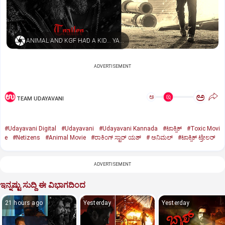
ANIMAL AND KGF HAD A KID… YASH NAMED HIM TOXIC
ADVERTISEMENT
ಅ
ಅ
TEAM UDAYAVANI
#Udayavani Digital
#Udayavani
#Udayavani Kannada
#ಟಾಕ್ಸಿಕ್‌
#Toxic Movi
e
#Netizens
#Animal Movie
#ರಾಕಿಂಗ್‌ ಸ್ಟಾರ್‌ ಯಶ್
#‌ ಅನಿಮಲ್‌
#ಟಾಕ್ಸಿಕ್‌ ಟ್ರೇಲರ್‌
ADVERTISEMENT
ಇನ್ನಷ್ಟು ಸುದ್ದಿ ಈ ವಿಭಾಗದಿಂದ
21 hours ago
Yesterday
Yesterday