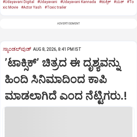
#Udayavani Digital
#Udayavani
#Udayavani Kannada
#ಟಾಕ್ಸಿಕ್‌
#ಯಶ್‌
#To
xic Movie
#Actor Yash
#Toxic trailer
ADVERTISEMENT
ಸ್ಯಾಂಡಲ್‌ವುಡ್‌
AUG 8, 2026, 8:41 PM IST
ʼಟಾಕ್ಸಿಕ್‌ʼ ಚಿತ್ರದ ಈ ದೃಶ್ಯವನ್ನು
ಹಿಂದಿ ಸಿನಿಮಾದಿಂದ ಕಾಪಿ
ಮಾಡಲಾಗಿದೆ ಎಂದ ನೆಟ್ಟಿಗರು.!