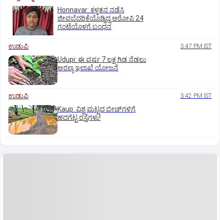
Honnavar: ಕಳ್ಳತನ ನಡೆಸಿ
ಜೀವಬೆದರಿಕೆಯೊಡ್ಡಿದ್ದ ಆರೋಪಿ 24
ಗಂಟೆಯೊಳಗೆ ಬಂಧನ
ಉಡುಪಿ
3:47 PM IST
Udupi: ಈ ವರ್ಷ 7 ಲಕ್ಷ ಗಿಡ ನೆಡಲು
ಅರಣ್ಯ ಇಲಾಖೆ ಯೋಜನೆ
ಉಡುಪಿ
3:42 PM IST
Kaup: ವಿಶ್ವ ಮಟ್ಟದ ಬೀಚ್‌ಗಳಿಗೆ
ಹದಗೆಟ್ಟ ರಸ್ತೆಗಳು!