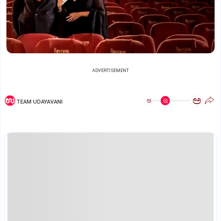
ADVERTISEMENT
ಅ
ಅ
TEAM UDAYAVANI