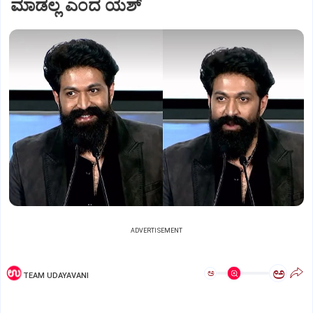
ಮಾಡಲ್ಲ ಎಂದ ಯಶ್
ADVERTISEMENT
ಅ
ಅ
TEAM UDAYAVANI