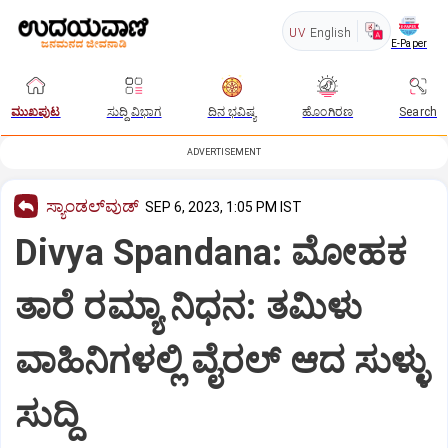
UV
English
E-Paper
ಮುಖಪುಟ
ಸುದ್ದಿ ವಿಭಾಗ
ದಿನ ಭವಿಷ್ಯ
ಹೊಂಗಿರಣ
Search
ADVERTISEMENT
ಸ್ಯಾಂಡಲ್‌ವುಡ್‌
SEP 6, 2023, 1:05 PM IST
Divya Spandana: ಮೋಹಕ
ತಾರೆ ರಮ್ಯಾ ನಿಧನ: ತಮಿಳು
ವಾಹಿನಿಗಳಲ್ಲಿ ವೈರಲ್ ಆದ ಸುಳ್ಳು
ಸುದ್ದಿ