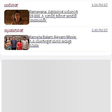
ಬಾಲಿವುಡ್‌
5:54 PM IST
Ramayana: ವಿಶ್ವದಾದ್ಯಂತ ಬರೋಬ್ಬರಿ
59,000 ಸ್ಕ್ರೀನ್‌ನಲ್ಲಿ ರಿಲೀಸ್‌ ಆಗಲಿದೆ
'ರಾಮಾಯಣ'
ಸ್ಯಾಂಡಲ್‌ವುಡ್‌
5:49 PM IST
Karnata Balam Ajeyam Movie:
ಸಿ.ಪಿ.ಯೋಗೀಶ್ವರ್‌ ಮಗನ ಅದ್ಧೂರಿ
ಸಿನಿಮಾ