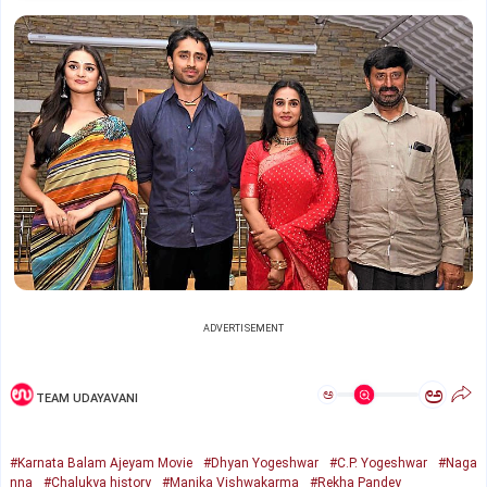
ADVERTISEMENT
ಅ
ಅ
TEAM UDAYAVANI
#Karnata Balam Ajeyam Movie
#Dhyan Yogeshwar
#C.P. Yogeshwar
#Naga
nna
#Chalukya history
#Manika Vishwakarma
#Rekha Pandey