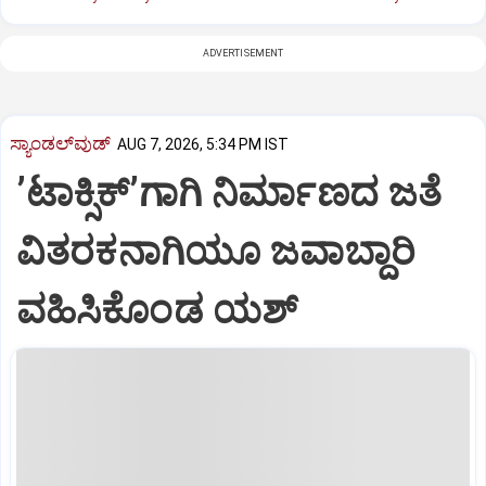
ADVERTISEMENT
ಸ್ಯಾಂಡಲ್‌ವುಡ್‌
AUG 7, 2026, 5:34 PM IST
ʼಟಾಕ್ಸಿಕ್‌ʼಗಾಗಿ ನಿರ್ಮಾಣದ ಜತೆ
ವಿತರಕನಾಗಿಯೂ ಜವಾಬ್ದಾರಿ
ವಹಿಸಿಕೊಂಡ ಯಶ್