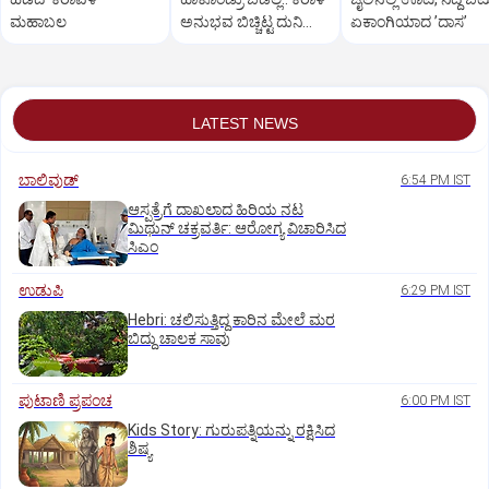
ಮಹಾಬಲ
ಅನುಭವ ಬಿಚ್ಚಿಟ್ಟ ದುನಿಯಾ
ಏಕಾಂಗಿಯಾದ ʼದಾಸʼ
ವಿಜಿ ಪುತ್ರಿ
LATEST NEWS
ಬಾಲಿವುಡ್‌
6:54 PM IST
ಆಸ್ಪತ್ರೆಗೆ ದಾಖಲಾದ ಹಿರಿಯ ನಟ
ಮಿಥುನ್ ಚಕ್ರವರ್ತಿ: ಆರೋಗ್ಯ ವಿಚಾರಿಸಿದ
ಸಿಎಂ
ಉಡುಪಿ
6:29 PM IST
Hebri: ಚಲಿಸುತ್ತಿದ್ದ ಕಾರಿನ ಮೇಲೆ ಮರ
ಬಿದ್ದು ಚಾಲಕ ಸಾವು
ಪುಟಾಣಿ ಪ್ರಪಂಚ
6:00 PM IST
Kids Story: ಗುರುಪತ್ನಿಯನ್ನು ರಕ್ಷಿಸಿದ
ಶಿಷ್ಯ