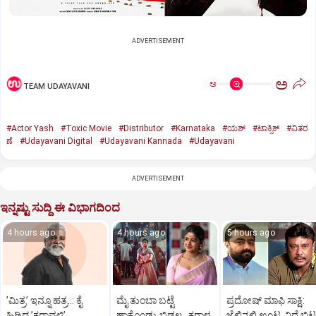
ADVERTISEMENT
ಅ
ಅ
TEAM UDAYAVANI
#Actor Yash
#Toxic Movie
#Distributor
#Karnataka
#ಯಶ್‌
#ಟಾಕ್ಸಿಕ್‌
#ವಿತರ
ಣೆ
#Udayavani Digital
#Udayavani Kannada
#Udayavani
ADVERTISEMENT
ಇನ್ನಷ್ಟು ಸುದ್ದಿ ಈ ವಿಭಾಗದಿಂದ
4 hours ago
4 hours ago
5 hours ago
ʼಮಿತ್ರʼ ಇನ್ನೂ ಹತ್ರ..: ಕೈ
ಮೈ ತುಂಬಾ ಬಟ್ಟೆ
ಪ್ರದೋಷ್‌ ಮಾಫಿ ಸಾಕ್ಷಿ:
ಹಿಡಿದ ʼಕರಾವಳಿʼ
ಹಾಕೊಂಡ್ರು ಬಿಡಲ್ಲ.. ಕರಾಳ
ಜೈಲಿನಲ್ಲಿ ಊಟ, ನಿದ್ದೆ ಬಿಟ್