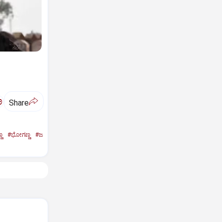
ಅ
Share
ಣ
#ಭೋಗಣ್ಣ
#ಜ