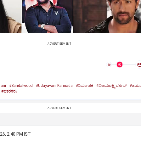
ADVERTISEMENT
ಅ
ani
#Sandalwood
#Udayavani Kannada
#ನಿರ್ಮಾಪಕ
#ವಿಜಯಲಕ್ಷ್ಮಿ ದರ್ಶನ್‌
#ಜಯಣ್
#ವಿತರಕರು
ADVERTISEMENT
26, 2:40 PM IST