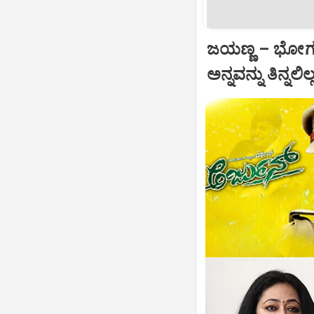
ಜಯಣ್ಣ – ಭೋಗಣ್ಣ ಫ
ಅನ್ನವನ್ನು ತಿನ್ನಲ