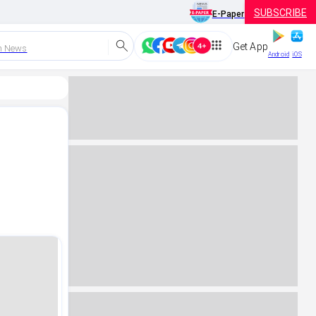
SUBSCRIBE
E-Paper
Get App
h News
Android
iOS