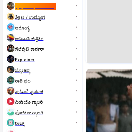
ಇಸ್ರೇಲ್- ಇರಾನ್‌ ಯುದ್ಧ
ಶಿಕ್ಷಣ / ಉದ್ಯೋಗ
ಆರೋಗ್ಯ
ಅನಿವಾಸಿ ಕನ್ನಡಿಗ
ಸೆಲೆಬ್ರಿಟಿ ಕಾರ್ನರ್‌
Explainer
ಜ್ಯೋತಿಷ್ಯ
ರಾಶಿ ಫಲ
ಪುಟಾಣಿ ಪ್ರಪಂಚ
ವೀಡಿಯೊ ಗ್ಯಾಲರಿ
ಫೋಟೋ ಗ್ಯಾಲರಿ
ರೀಲ್ಸ್