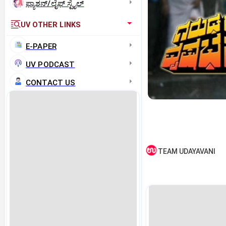
ಫ್ಯಾಶನ್/ಲೈಫ್‌ ಸ್ಟೈಲ್
UV OTHER LINKS
E-PAPER
UV PODCAST
CONTACT US
TEAM UDAYAVANI