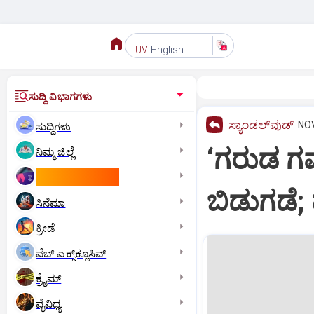
English
UV
ಸುದ್ದಿ ವಿಭಾಗಗಳು
ಸ್ಯಾಂಡಲ್‌ವುಡ್‌
NOV
ಸುದ್ದಿಗಳು
‘ಗರುಡ ಗ
ನಿಮ್ಮ ಜಿಲ್ಲೆ
ಕಾಮನ್‌ ವೆಲ್ತ್‌ ಗೇಮ್ಸ್‌
ಬಿಡುಗಡೆ; ಹೆ
ಸಿನೆಮಾ
ಕ್ರೀಡೆ
ವೆಬ್ ಎಕ್ಸ್‌ಕ್ಲೂಸಿವ್
ಕ್ರೈಮ್
ವೈವಿಧ್ಯ