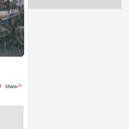
ಅ
Share