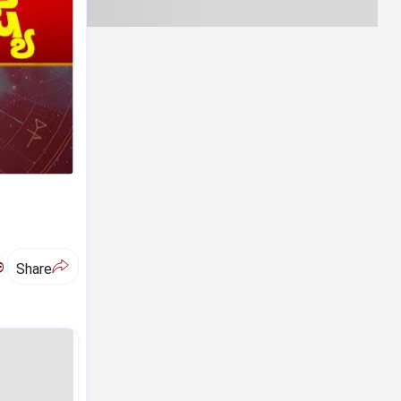
ಅ
Share