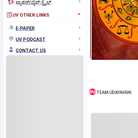
ಫ್ಯಾಶನ್/ಲೈಫ್‌ ಸ್ಟೈಲ್
UV OTHER LINKS
E-PAPER
UV PODCAST
CONTACT US
TEAM UDAYAVANI