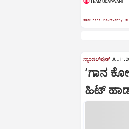
TEAM UDAYAVANI
#Karunada Chakravarthy
#D
ಸ್ಯಾಂಡಲ್‌ವುಡ್‌
JUL 11, 2
ʼಗಾನ ಕೋಗ
ಹಿಟ್‌ ಹಾಡು