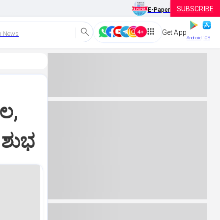
SUBSCRIBE
E-Paper
Get App
h News
Android
iOS
‌ಲ,
 ಶುಭ