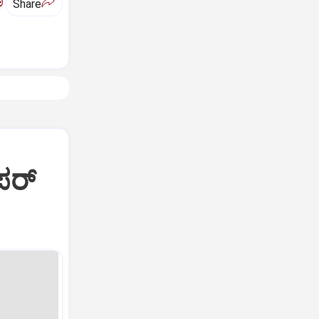
ಅ
Share
ರ್‌