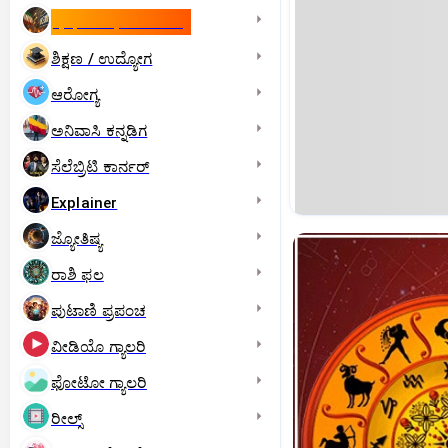
ಇಸ್ರೇಲ್- ಇರಾನ್‌ ಯುದ್ಧ
ಶಿಕ್ಷಣ / ಉದ್ಯೋಗ
ಆರೋಗ್ಯ
ಅನಿವಾಸಿ ಕನ್ನಡಿಗ
ಸೆಲೆಬ್ರಿಟಿ ಕಾರ್ನರ್‌
Explainer
ಜ್ಯೋತಿಷ್ಯ
ರಾಶಿ ಫಲ
ಪುಟಾಣಿ ಪ್ರಪಂಚ
ವೀಡಿಯೊ ಗ್ಯಾಲರಿ
ಫೋಟೋ ಗ್ಯಾಲರಿ
ರೀಲ್ಸ್