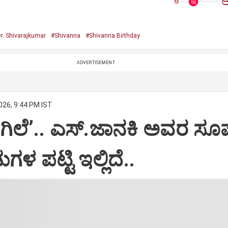
ಅ
r. Shivarajkumar
#Shivanna
#Shivanna Birthday
ADVERTISEMENT
026, 9:44 PM IST
ಿಲೆʼ.. ಎಸ್.ಜಾನಕಿ ಅವರ ಸೂಪ
ಗಳ ಪಟ್ಟಿ ಇಲ್ಲಿದೆ..