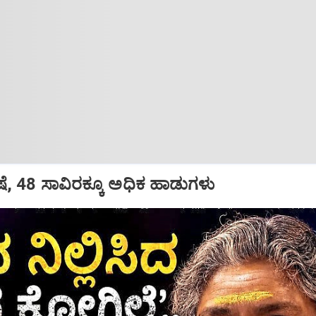
ಾಷೆ, 48 ಸಾವಿರಕ್ಕೂ ಅಧಿಕ ಹಾಡುಗಳು