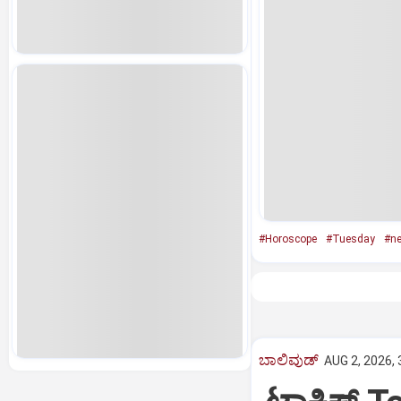
#Horoscope
#Tuesday
#n
ಬಾಲಿವುಡ್‌
AUG 2, 2026, 