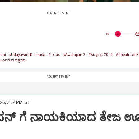
ADVERTISEMENT
ಅ
ani
#Udayavani Kannada
#Toxic
#Awarapan 2
#August 2026
#Theatrical R
ುಂಬರುವ ಚಿತ್ರಗಳು
ADVERTISEMENT
26, 2:54 PM IST
ಭುವನ್‌ ಗೆ ನಾಯಕಿಯಾದ ತೇಜ ಊ