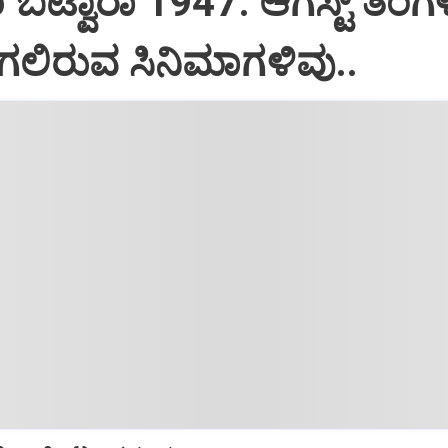
o ಬಟ್ವಾರಾ 1947: ಆಗಸ್ಟ್‌ ತಿಂಗಳಿ
ಆಗಲಿರುವ ಸಿನಿಮಾಗಳಿವು..