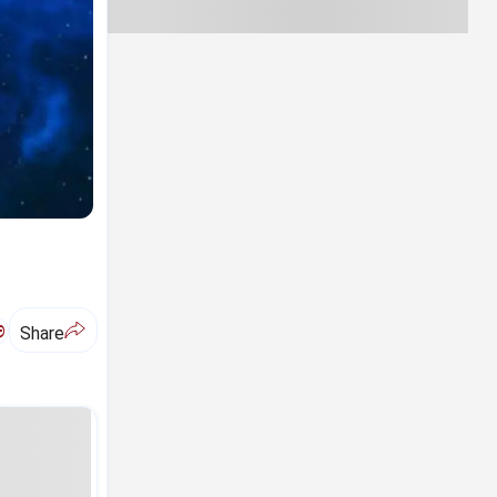
ಅ
Share