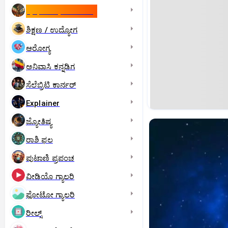
ಇಸ್ರೇಲ್- ಇರಾನ್‌ ಯುದ್ಧ
ಶಿಕ್ಷಣ / ಉದ್ಯೋಗ
ಆರೋಗ್ಯ
ಅನಿವಾಸಿ ಕನ್ನಡಿಗ
ಸೆಲೆಬ್ರಿಟಿ ಕಾರ್ನರ್‌
Explainer
ಜ್ಯೋತಿಷ್ಯ
ರಾಶಿ ಫಲ
ಪುಟಾಣಿ ಪ್ರಪಂಚ
ವೀಡಿಯೊ ಗ್ಯಾಲರಿ
ಫೋಟೋ ಗ್ಯಾಲರಿ
ರೀಲ್ಸ್