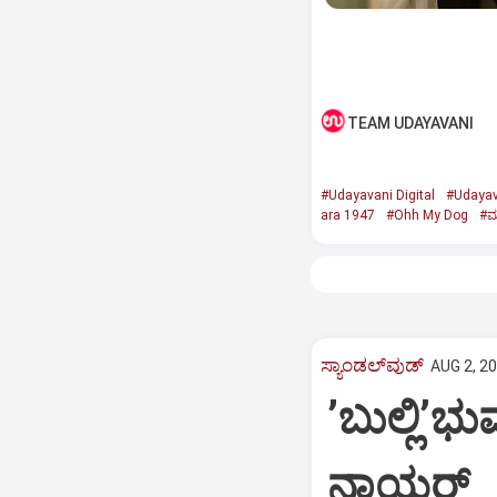
TEAM UDAYAVANI
#Udayavani Digital
#Udayav
ara 1947
#Ohh My Dog
#ಮ
ಸ್ಯಾಂಡಲ್‌ವುಡ್‌
AUG 2, 20
ʼಬುಲ್ಲಿʼ
ನಾಯರ್