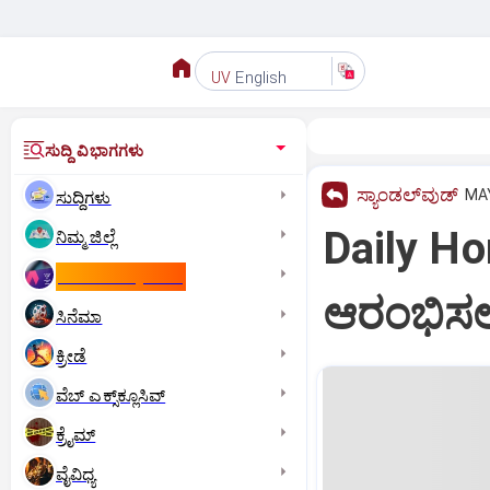
English
UV
ಸುದ್ದಿ ವಿಭಾಗಗಳು
ಸ್ಯಾಂಡಲ್‌ವುಡ್‌
MAY
ಸುದ್ದಿಗಳು
Daily H
ನಿಮ್ಮ ಜಿಲ್ಲೆ
ಕಾಮನ್‌ ವೆಲ್ತ್‌ ಗೇಮ್ಸ್‌
ಆರಂಭಿಸಲು
ಸಿನೆಮಾ
ಕ್ರೀಡೆ
ವೆಬ್ ಎಕ್ಸ್‌ಕ್ಲೂಸಿವ್
ಕ್ರೈಮ್
ವೈವಿಧ್ಯ