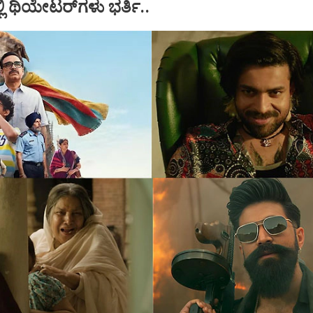
್ಲಿ ಥಿಯೇಟರ್‌ಗಳು ಭರ್ತಿ..