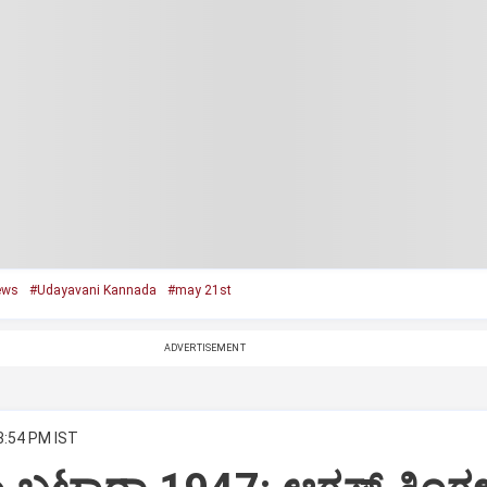
ews
#Udayavani Kannada
#may 21st
ADVERTISEMENT
3:54 PM IST