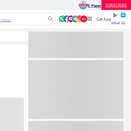
SUBSCRIBE
E-Paper
Get App
h News
Android
iOS