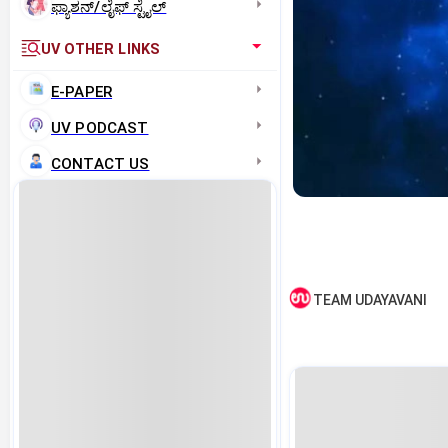
ಫ್ಯಾಶನ್/ಲೈಫ್‌ ಸ್ಟೈಲ್
UV OTHER LINKS
E-PAPER
UV PODCAST
CONTACT US
TEAM UDAYAVANI