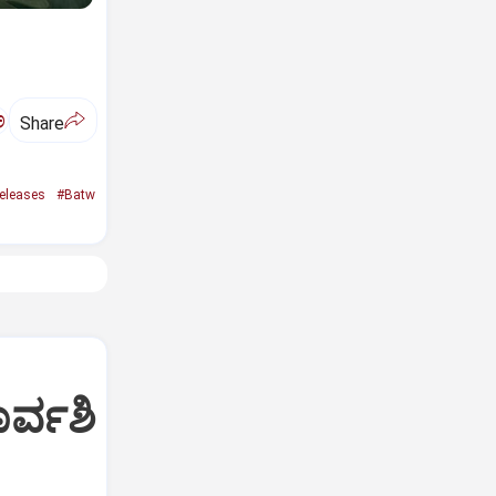
ಅ
Share
eleases
#Batw
ರ್ವಶಿ