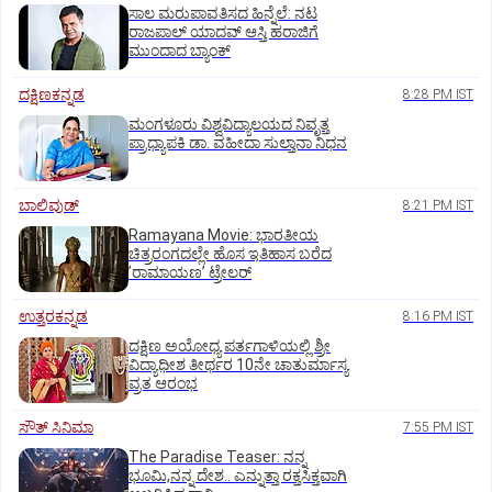
ಸಾಲ ಮರುಪಾವತಿಸದ ಹಿನ್ನೆಲೆ: ನಟ
ರಾಜಪಾಲ್ ಯಾದವ್‌ ಆಸ್ತಿ ಹರಾಜಿಗೆ
ಮುಂದಾದ ಬ್ಯಾಂಕ್
ದಕ್ಷಿಣಕನ್ನಡ
8:28 PM IST
ಮಂಗಳೂರು ವಿಶ್ವವಿದ್ಯಾಲಯದ ನಿವೃತ್ತ
ಪ್ರಾಧ್ಯಾಪಕಿ ಡಾ. ವಹೀದಾ ಸುಲ್ತಾನಾ ನಿಧನ
ಬಾಲಿವುಡ್‌
8:21 PM IST
Ramayana Movie: ಭಾರತೀಯ
ಚಿತ್ರರಂಗದಲ್ಲೇ ಹೊಸ ಇತಿಹಾಸ ಬರೆದ
ʼರಾಮಾಯಣʼ ಟ್ರೇಲರ್
ಉತ್ತರಕನ್ನಡ
8:16 PM IST
ದಕ್ಷಿಣ ಅಯೋಧ್ಯ ಪರ್ತಗಾಳಿಯಲ್ಲಿ ಶ್ರೀ
ವಿದ್ಯಾಧೀಶ ತೀರ್ಥರ 10ನೇ ಚಾತುರ್ಮಾಸ್ಯ
ವ್ರತ ಆರಂಭ
ಸೌತ್‌ ಸಿನಿಮಾ
7:55 PM IST
The Paradise Teaser: ನನ್ನ
ಭೂಮಿ,ನನ್ನ ದೇಶ.. ಎನ್ನುತ್ತಾ ರಕ್ತಸಿಕ್ತವಾಗಿ