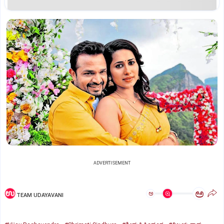
ADVERTISEMENT
ಅ
ಅ
TEAM UDAYAVANI