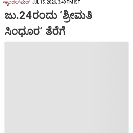
ಸ್ಯಾಂಡಲ್‌ವುಡ್‌
JUL 15, 2026, 3:49 PM IST
ಜು.24ರಂದು ʼಶ್ರೀಮತಿ
ಸಿಂಧೂರʼ ತೆರೆಗೆ