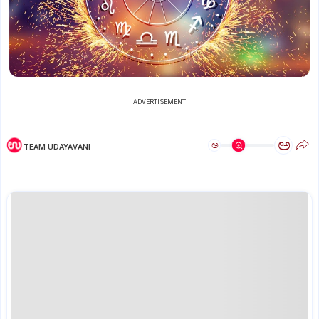
ADVERTISEMENT
ಅ
ಅ
TEAM UDAYAVANI