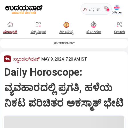
UV
English
E-Paper
ಮುಖಪುಟ
ಸುದ್ದಿ ವಿಭಾಗ
ದಿನ ಭವಿಷ್ಯ
ಹೊಂಗಿರಣ
Search
ADVERTISEMENT
ಸ್ಯಾಂಡಲ್‌ವುಡ್‌
MAY 9, 2024, 7:20 AM IST
Daily Horoscope:
ವ್ಯವಹಾರದಲ್ಲಿ ಪ್ರಗತಿ, ಹಳೆಯ
ನಿಕಟ ಪರಿಚಿತರ ಅಕಸ್ಮಾತ್‌ ಭೇಟಿ