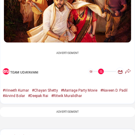
ADVERTISEMENT
ಅ
ಅ
TEAM UDAYAVANI
#Vineeth Kumar
#Chayan Shetty
#Marriage Party Movie
#Naveen D. Padil
#Arvind Bolar
#Deepak Rai
#Ritwik Muralidhar
ADVERTISEMENT