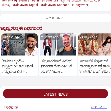
#Vijay Raghavendra
#Shrimati Sindhura
#ಶ್ರೀಮತಿ ಸಿಂಧೂರ
#ವಿಜಯ ರಾಘ
ವೇಂದ್ರ
#Udayavani Digital
#Udayavani Kannada
#Udayavani
ADVERTISEMENT
ಇನ್ನಷ್ಟು ಸುದ್ದಿ ಈ ವಿಭಾಗದಿಂದ
23 days ago
23 days ago
24 days ago
'ರಿಚರ್ಡ್ ಆ್ಯಂಟನಿ'
ʼಸಪ್ತ ಸಾಗರದಾಚೆ ಎಲ್ಲೋʼ
ನಿರ್ಮಾಪಕ ಸುಧನ್ ಜತೆ
ನ್ಯೂಕ್ಲಿಯರ್ ಬಾಂಬ್‌ನಂತೆ
ನಿರ್ದೇಶಕ ಹೇಮಂತ್‌ ಜತೆ
ದಾಂಪತ್ಯ ಜೀವನಕ್ಕೆ ಕಾಲಿಟ್
ಸದ್ದು ಮಾಡಲಿದೆ –
ಯಶ್‌ ಸಿನಿಮಾ?
ʼಗಾಳಿಪಟʼ ಬೆಡಗಿ ಶರ್ಮಿಳ
ಅಜನೀಶ್ ಲೋಕನಾಥ್
ಬಾಲಿವುಡ್‌ನಿಂದ
ಮಾಂಡ್ರೆ
ಬಂಡವಾಳ?
LATEST NEWS
ಬಾಲಿವುಡ್‌
9:10 PM IST