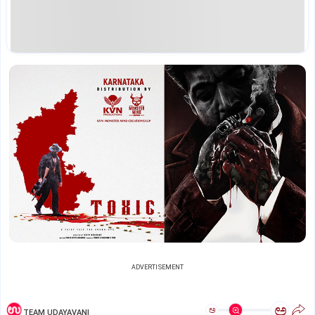
ADVERTISEMENT
ಅ
ಅ
TEAM UDAYAVANI