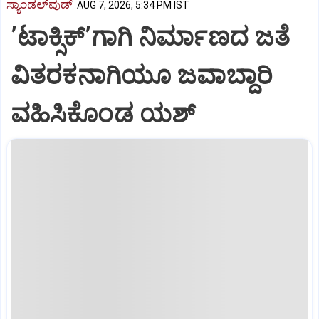
ಸ್ಯಾಂಡಲ್‌ವುಡ್‌
AUG 7, 2026, 5:34 PM IST
ʼಟಾಕ್ಸಿಕ್‌ʼಗಾಗಿ ನಿರ್ಮಾಣದ ಜತೆ
ವಿತರಕನಾಗಿಯೂ ಜವಾಬ್ದಾರಿ
ವಹಿಸಿಕೊಂಡ ಯಶ್