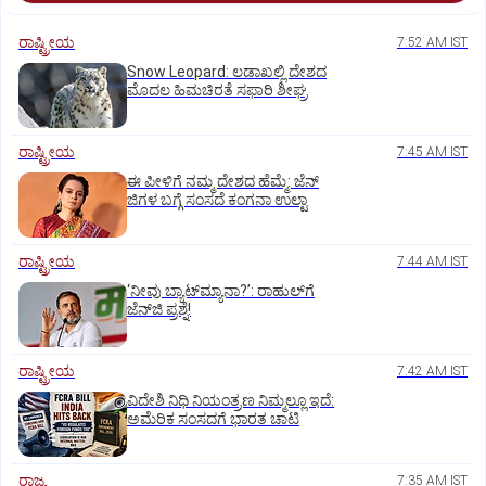
ರಾಷ್ಟ್ರೀಯ
7:52 AM IST
Snow Leopard: ಲಡಾಖಲ್ಲಿ ದೇಶದ
ಮೊದಲ ಹಿಮಚಿರತೆ ಸಫಾರಿ ಶೀಘ್ರ
ರಾಷ್ಟ್ರೀಯ
7:45 AM IST
ಈ ಪೀಳಿಗೆ ನಮ್ಮ ದೇಶದ ಹೆಮ್ಮೆ: ಜೆನ್‌
ಜಿಗಳ ಬಗ್ಗೆ ಸಂಸದೆ ಕಂಗನಾ ಉಲ್ಟಾ
ರಾಷ್ಟ್ರೀಯ
7:44 AM IST
‘ನೀವು ಬ್ಯಾಟ್‌ಮ್ಯಾನಾ?’: ರಾಹುಲ್‌ಗೆ
ಜೆನ್‌ಜಿ ಪ್ರಶ್ನೆ!
ರಾಷ್ಟ್ರೀಯ
7:42 AM IST
ವಿದೇಶಿ ನಿಧಿ ನಿಯಂತ್ರಣ ನಿಮ್ಮಲ್ಲೂ ಇದೆ:
ಅಮೆರಿಕ ಸಂಸದಗೆ ಭಾರತ ಚಾಟಿ
ರಾಜ್ಯ
7:35 AM IST