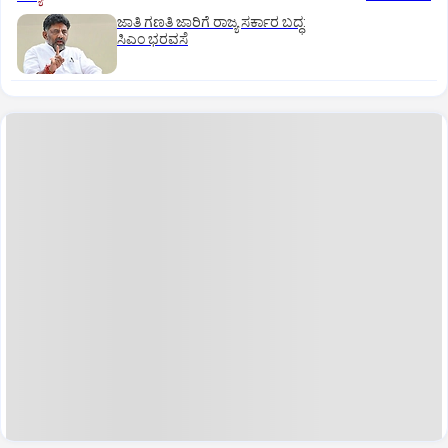
ಜಾತಿ ಗಣತಿ ಜಾರಿಗೆ ರಾಜ್ಯ ಸರ್ಕಾರ ಬದ್ಧ:
ಸಿಎಂ ಭರವಸೆ