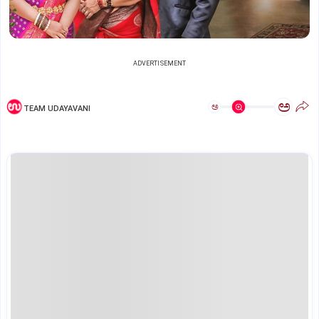
ADVERTISEMENT
ಅ
ಅ
TEAM UDAYAVANI