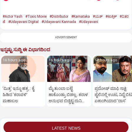
#Actor Yash
#Toxic Movie
#Distributor
#Karnataka
#ಯಶ್‌
#ಟಾಕ್ಸಿಕ್‌
#ವಿತರ
ಣೆ
#Udayavani Digital
#Udayavani Kannada
#Udayavani
ADVERTISEMENT
ಇನ್ನಷ್ಟು ಸುದ್ದಿ ಈ ವಿಭಾಗದಿಂದ
16 hours ago
16 hours ago
17 hours ago
ʼಮಿತ್ರʼ ಇನ್ನೂ ಹತ್ರ..: ಕೈ
ಮೈ ತುಂಬಾ ಬಟ್ಟೆ
ಪ್ರದೋಷ್‌ ಮಾಫಿ ಸಾಕ್ಷಿ:
ಹಿಡಿದ ʼಕರಾವಳಿʼ
ಹಾಕೊಂಡ್ರು ಬಿಡಲ್ಲ.. ಕರಾಳ
ಜೈಲಿನಲ್ಲಿ ಊಟ, ನಿದ್ದೆ ಬಿಟ್
ಮಹಾಬಲ
ಅನುಭವ ಬಿಚ್ಚಿಟ್ಟ ದುನಿಯಾ
ಏಕಾಂಗಿಯಾದ ʼದಾಸʼ
ವಿಜಿ ಪುತ್ರಿ
LATEST NEWS