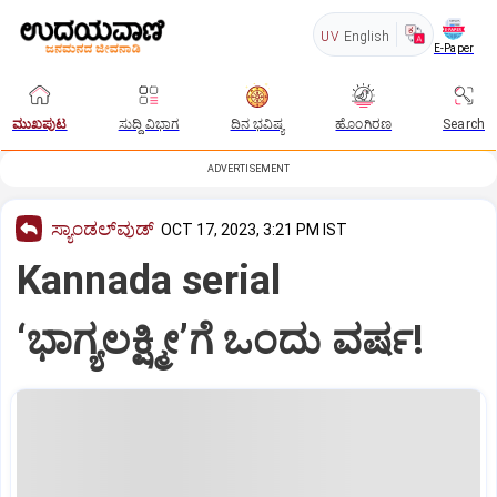
UV
English
E-Paper
ಮುಖಪುಟ
ಸುದ್ದಿ ವಿಭಾಗ
ದಿನ ಭವಿಷ್ಯ
ಹೊಂಗಿರಣ
Search
ADVERTISEMENT
ಸ್ಯಾಂಡಲ್‌ವುಡ್‌
OCT 17, 2023, 3:21 PM IST
Kannada serial
‘ಭಾಗ್ಯಲಕ್ಷ್ಮೀ’ಗೆ ಒಂದು ವರ್ಷ!