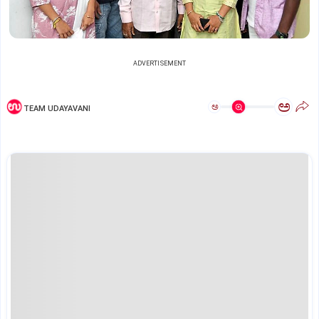
ADVERTISEMENT
ಅ
ಅ
TEAM UDAYAVANI