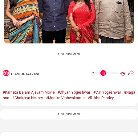
ADVERTISEMENT
ಅ
ಅ
TEAM UDAYAVANI
#Karnata Balam Ajeyam Movie
#Dhyan Yogeshwar
#C.P. Yogeshwar
#Naga
nna
#Chalukya history
#Manika Vishwakarma
#Rekha Pandey
ADVERTISEMENT