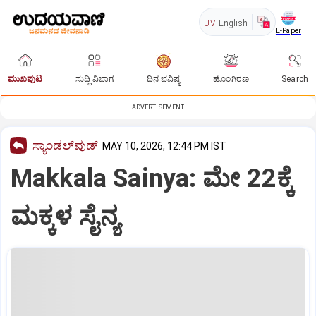
UV
English
E-Paper
ಮುಖಪುಟ
ಸುದ್ದಿ ವಿಭಾಗ
ದಿನ ಭವಿಷ್ಯ
ಹೊಂಗಿರಣ
Search
ADVERTISEMENT
ಸ್ಯಾಂಡಲ್‌ವುಡ್‌
MAY 10, 2026, 12:44 PM IST
Makkala Sainya: ಮೇ 22ಕ್ಕೆ
ಮಕ್ಕಳ ಸೈನ್ಯ