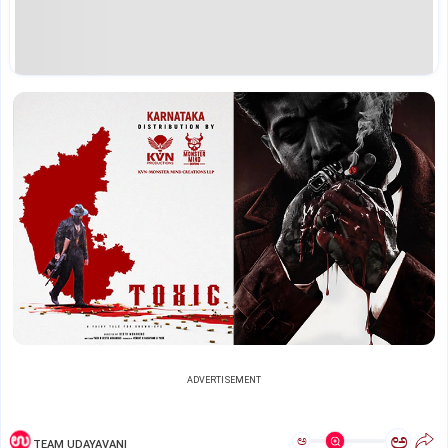
ADVERTISEMENT
ಅ
ಅ
TEAM UDAYAVANI