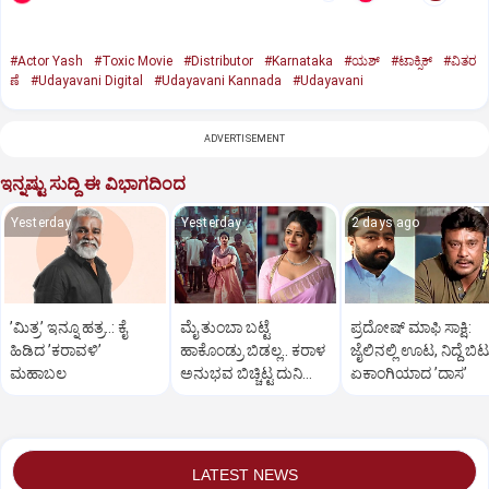
#Actor Yash
#Toxic Movie
#Distributor
#Karnataka
#ಯಶ್‌
#ಟಾಕ್ಸಿಕ್‌
#ವಿತರ
ಣೆ
#Udayavani Digital
#Udayavani Kannada
#Udayavani
ADVERTISEMENT
ಇನ್ನಷ್ಟು ಸುದ್ದಿ ಈ ವಿಭಾಗದಿಂದ
Yesterday
Yesterday
2 days ago
ʼಮಿತ್ರʼ ಇನ್ನೂ ಹತ್ರ..: ಕೈ
ಮೈ ತುಂಬಾ ಬಟ್ಟೆ
ಪ್ರದೋಷ್‌ ಮಾಫಿ ಸಾಕ್ಷಿ:
ಹಿಡಿದ ʼಕರಾವಳಿʼ
ಹಾಕೊಂಡ್ರು ಬಿಡಲ್ಲ.. ಕರಾಳ
ಜೈಲಿನಲ್ಲಿ ಊಟ, ನಿದ್ದೆ ಬಿಟ್
ಮಹಾಬಲ
ಅನುಭವ ಬಿಚ್ಚಿಟ್ಟ ದುನಿಯಾ
ಏಕಾಂಗಿಯಾದ ʼದಾಸʼ
ವಿಜಿ ಪುತ್ರಿ
LATEST NEWS