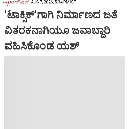
ಸ್ಯಾಂಡಲ್‌ವುಡ್‌
AUG 7, 2026, 5:34 PM IST
ʼಟಾಕ್ಸಿಕ್‌ʼಗಾಗಿ ನಿರ್ಮಾಣದ ಜತೆ
ವಿತರಕನಾಗಿಯೂ ಜವಾಬ್ದಾರಿ
ವಹಿಸಿಕೊಂಡ ಯಶ್