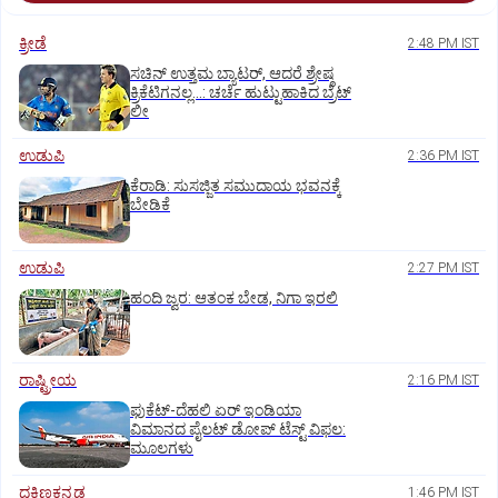
ಕ್ರೀಡೆ
2:48 PM IST
ಸಚಿನ್‌ ಉತ್ತಮ ಬ್ಯಾಟರ್‌, ಆದರೆ ಶ್ರೇಷ್ಠ
ಕ್ರಿಕೆಟಿಗನಲ್ಲ…: ಚರ್ಚೆ ಹುಟ್ಟುಹಾಕಿದ ಬ್ರೆಟ್‌
ಲೀ
ಉಡುಪಿ
2:36 PM IST
ಕೆರಾಡಿ: ಸುಸಜ್ಜಿತ ಸಮುದಾಯ ಭವನಕ್ಕೆ
ಬೇಡಿಕೆ
ಉಡುಪಿ
2:27 PM IST
ಹಂದಿ ಜ್ವರ: ಆತಂಕ ಬೇಡ, ನಿಗಾ ಇರಲಿ
ರಾಷ್ಟ್ರೀಯ
2:16 PM IST
ಫುಕೆಟ್‌-ದೆಹಲಿ ಏರ್‌ ಇಂಡಿಯಾ
ವಿಮಾನದ ಪೈಲಟ್‌ ಡೋಪ್‌ ಟೆಸ್ಟ್‌ ವಿಫಲ:
ಮೂಲಗಳು
ದಕ್ಷಿಣಕನ್ನಡ
1:46 PM IST