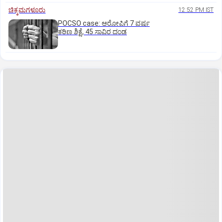
ಚಿಕ್ಕಮಗಳೂರು
12:52 PM IST
POCSO case: ಆರೋಪಿಗೆ 7 ವರ್ಷ
ಕಠಿಣ ಶಿಕ್ಷೆ, 45 ಸಾವಿರ ದಂಡ