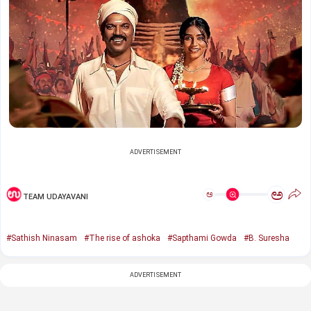
ADVERTISEMENT
ಅ
ಅ
TEAM UDAYAVANI
#Sathish Ninasam
#The rise of ashoka
#Sapthami Gowda
#B. Suresha
ADVERTISEMENT