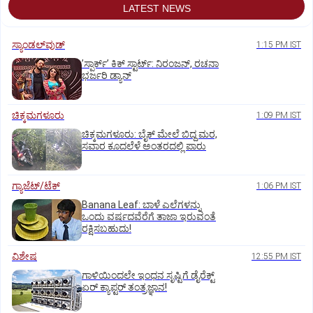
LATEST NEWS
ಸ್ಯಾಂಡಲ್‌ವುಡ್‌
1:15 PM IST
ʼಸ್ಪಾರ್ಕ್ʼ ಕಿಕ್‌ ಸ್ಟಾರ್ಟ್‌: ನಿರಂಜನ್‌, ರಚನಾ
ಭರ್ಜರಿ ಡ್ಯಾನ್‌
ಚಿಕ್ಕಮಗಳೂರು
1:09 PM IST
ಚಿಕ್ಕಮಗಳೂರು: ಬೈಕ್ ಮೇಲೆ ಬಿದ್ದ ಮರ,
ಸವಾರ ಕೂದಲೆಳೆ ಅಂತರದಲ್ಲಿ ಪಾರು
ಗ್ಯಾಜೆಟ್/ಟೆಕ್
1:06 PM IST
Banana Leaf: ಬಾಳೆ ಎಲೆಗಳನ್ನು
ಒಂದು ವರ್ಷದವೆರೆಗೆ ತಾಜಾ ಇರುವಂತೆ
ರಕ್ಷಿಸಬಹುದು!
ವಿಶೇಷ
12:55 PM IST
ಗಾಳಿಯಿಂದಲೇ ಇಂಧನ ಸೃಷ್ಟಿಗೆ ಡೈರೆಕ್ಟ್
ಏರ್‌ ಕ್ಯಾಪ್ಟರ್ ತಂತ್ರಜ್ಞಾನ!