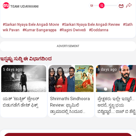
ಅ
ಅ
TEAM UDAYAVANI
#Sarkari Nyaya Bele Angadi Movie
#Sarkari Nyaya Bele Angadi Review
#Sath
wik Pavan
#Kumar Bangarappa
#Ragini Dwivedi
#Doddanna
ADVERTISEMENT
ಇನ್ನಷ್ಟು ಸುದ್ದಿ ಈ ವಿಭಾಗದಿಂದ
5 days ago
5 days ago
6 days ago
ಯಶ್ 'ಟಾಕ್ಸಿಕ್' ಟ್ರೇಲರ್
Shrimathi Sindhoora
ಪ್ರೇಕ್ಷಕರು ಇಲ್ಲೇ ಇದ್ದಾರೆ...
ಬಿಡುಗಡೆಗೆ ಡೇಟ್ ಫಿಕ್ಸ್
Review: ಫ್ಯಾಮಿಲಿ
ಆದರೆ, ಸ್ವಲ್ಪ ಭಯ
ಡ್ರಾಮಾದಲ್ಲಿ ಸಿಂದೂರ
ಬಿದ್ದಿದ್ದಾರೆ...: ರಾಜ್‌ ಬಿ ಶೆಟ್ಟಿ
ಮಹತ್ವ