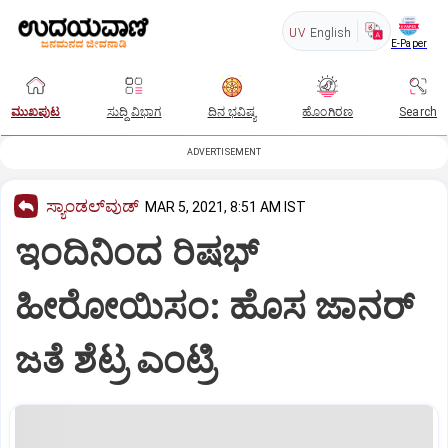
UV
English
E-Paper
ಮುಖಪುಟ
ಸುದ್ದಿ ವಿಭಾಗ
ದಿನ ಭವಿಷ್ಯ
ಹೊಂಗಿರಣ
Search
ADVERTISEMENT
ಸ್ಯಾಂಡಲ್‌ವುಡ್‌
MAR 5, 2021, 8:51 AM IST
ಇಂದಿನಿಂದ ರಿಷಭ್‌
ಹೀರೋಯಿಸಂ: ಹೊಸ ಜಾನರ್‌
ಜತೆ ಶೆಟ್ರ ಎಂಟ್ರಿ