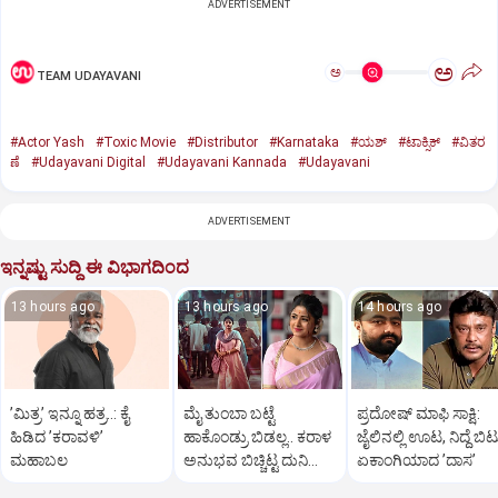
ADVERTISEMENT
ಅ
ಅ
TEAM UDAYAVANI
#Actor Yash
#Toxic Movie
#Distributor
#Karnataka
#ಯಶ್‌
#ಟಾಕ್ಸಿಕ್‌
#ವಿತರ
ಣೆ
#Udayavani Digital
#Udayavani Kannada
#Udayavani
ADVERTISEMENT
ಇನ್ನಷ್ಟು ಸುದ್ದಿ ಈ ವಿಭಾಗದಿಂದ
13 hours ago
13 hours ago
14 hours ago
ʼಮಿತ್ರʼ ಇನ್ನೂ ಹತ್ರ..: ಕೈ
ಮೈ ತುಂಬಾ ಬಟ್ಟೆ
ಪ್ರದೋಷ್‌ ಮಾಫಿ ಸಾಕ್ಷಿ:
ಹಿಡಿದ ʼಕರಾವಳಿʼ
ಹಾಕೊಂಡ್ರು ಬಿಡಲ್ಲ.. ಕರಾಳ
ಜೈಲಿನಲ್ಲಿ ಊಟ, ನಿದ್ದೆ ಬಿಟ್
ಮಹಾಬಲ
ಅನುಭವ ಬಿಚ್ಚಿಟ್ಟ ದುನಿಯಾ
ಏಕಾಂಗಿಯಾದ ʼದಾಸʼ
ವಿಜಿ ಪುತ್ರಿ