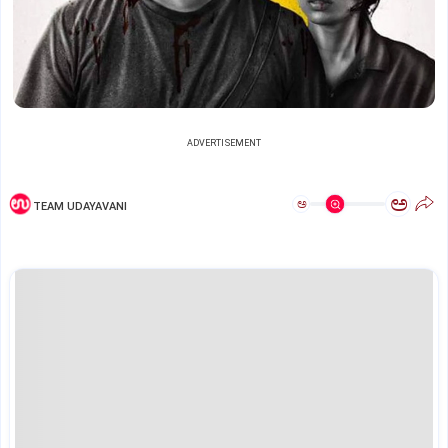
ADVERTISEMENT
ಅ
ಅ
TEAM UDAYAVANI