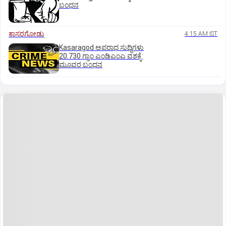
ಬಂಧನ
ಕಾಸರಗೋಡು
4:15 AM IST
Kasaragod ಅಪರಾಧ ಸುದ್ದಿಗಳು
20.730 ಗ್ರಾಂ ಎಂಡಿಎಂಎ ವಶಕ್ಕೆ:
ಮೂವರ ಬಂಧನ