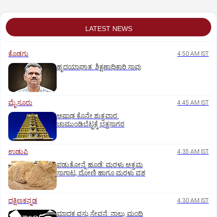
LATEST NEWS
ಕೊಡಗು
4:50 AM IST
ಹೃದಯಾಘಾತ: ಶಿಕ್ಷಣಾಧಿಕಾರಿ ಸಾವು
ಮೈಸೂರು
4:45 AM IST
ಆಷಾಢ ಕೊನೇ ಶುಕ್ರವಾರ:
ಚಾಮುಂಡಿಬೆಟ್ಟಕ್ಕೆ ಭಕ್ತಸಾಗರ
ಉಡುಪಿ
4:35 AM IST
ಪಡುತೋನ್ಸೆ ಹೂಡೆ: ಮರಳು ಅಕ್ರಮ
ಸಾಗಾಟ, ದೋಣಿ ಹಾಗೂ ಮರಳು ವಶ
ದಕ್ಷಿಣಕನ್ನಡ
4:30 AM IST
ಮಾದಕ ವಸ್ತು ಸೇವನೆ: ನಾಲ್ಕು ಮಂದಿ