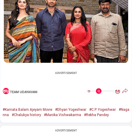
ADVERTISEMENT
ಅ
ಅ
TEAM UDAYAVANI
#Karnata Balam Ajeyam Movie
#Dhyan Yogeshwar
#C.P. Yogeshwar
#Naga
nna
#Chalukya history
#Manika Vishwakarma
#Rekha Pandey
ADVERTISEMENT