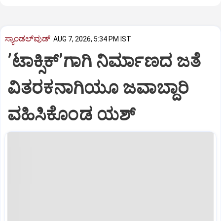
ಸ್ಯಾಂಡಲ್‌ವುಡ್‌
AUG 7, 2026, 5:34 PM IST
ʼಟಾಕ್ಸಿಕ್‌ʼಗಾಗಿ ನಿರ್ಮಾಣದ ಜತೆ
ವಿತರಕನಾಗಿಯೂ ಜವಾಬ್ದಾರಿ
ವಹಿಸಿಕೊಂಡ ಯಶ್