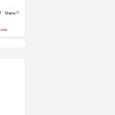
ಅ
Share
railer