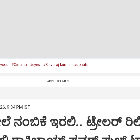
wood
#Cinema
#eyes
#Shivaraj kumar
#donate
ADVERTISEMENT
26, 9:34 PM IST
 ನಂಬಿಕೆ ಇರಲಿ.. ಟ್ರೇಲರ್‌ ರಿಲ