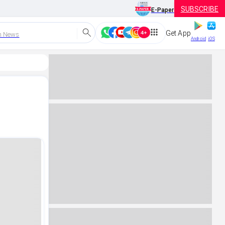
SUBSCRIBE
E-Paper
Get App
h News
Android
iOS