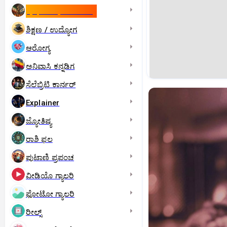
ಇಸ್ರೇಲ್- ಇರಾನ್‌ ಯುದ್ಧ
ಶಿಕ್ಷಣ / ಉದ್ಯೋಗ
ಆರೋಗ್ಯ
ಅನಿವಾಸಿ ಕನ್ನಡಿಗ
ಸೆಲೆಬ್ರಿಟಿ ಕಾರ್ನರ್‌
Explainer
ಜ್ಯೋತಿಷ್ಯ
ರಾಶಿ ಫಲ
ಪುಟಾಣಿ ಪ್ರಪಂಚ
ವೀಡಿಯೊ ಗ್ಯಾಲರಿ
ಫೋಟೋ ಗ್ಯಾಲರಿ
ರೀಲ್ಸ್