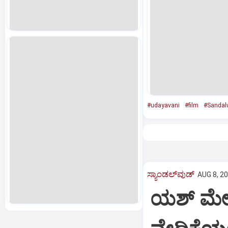
#udayavani
#film
#Sandal
ಸ್ಯಾಂಡಲ್‌ವುಡ್‌
AUG 8, 20
ಯಶ್‌ ಮೇಲೆ