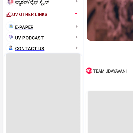
ಫ್ಯಾಶನ್/ಲೈಫ್‌ ಸ್ಟೈಲ್
UV OTHER LINKS
E-PAPER
UV PODCAST
CONTACT US
TEAM UDAYAVANI