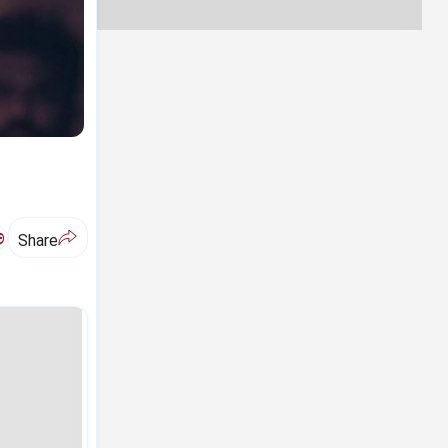
ಅ
Share