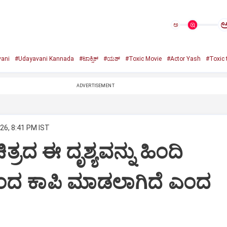
ಅ
ani
#Udayavani Kannada
#ಟಾಕ್ಸಿಕ್‌
#ಯಶ್‌
#Toxic Movie
#Actor Yash
#Toxic t
ADVERTISEMENT
26, 8:41 PM IST
 ಚಿತ್ರದ ಈ ದೃಶ್ಯವನ್ನು ಹಿಂದಿ
ಿಂದ ಕಾಪಿ ಮಾಡಲಾಗಿದೆ ಎಂದ