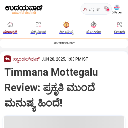
UV
English
E-Paper
ಮುಖಪುಟ
ಸುದ್ದಿ ವಿಭಾಗ
ದಿನ ಭವಿಷ್ಯ
ಹೊಂಗಿರಣ
Search
ADVERTISEMENT
ಸ್ಯಾಂಡಲ್‌ವುಡ್‌
JUN 28, 2025, 1:03 PM IST
Timmana Mottegalu
Review: ಪ್ರಕೃತಿ ಮುಂದೆ
ಮನುಷ್ಯ ಹಿಂದೆ!