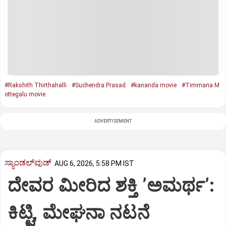
#Rakshith Thirthahalli
#Suchendra Prasad
#kananda movie
#Timmana M
ottegalu movie
ADVERTISEMENT
ಸ್ಯಾಂಡಲ್‌ವುಡ್‌
AUG 6, 2026, 5:58 PM IST
ದೇವರ ಮೀರಿದ ಶಕ್ತಿ ʼಅಮರ್ಥʼ:
ಕಿಟ್ಟಿ, ಮೇಘನಾ ನಟನೆ