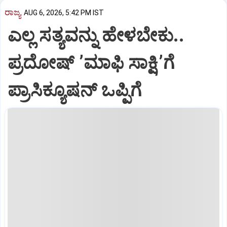
ರಾಜ್ಯ
AUG 6, 2026, 5:42 PM IST
ಎಲ್ಲ ಸತ್ಯವನ್ನು ಹೇಳಬೇಕು..
ಪ್ರದೋಷ್‌ ʼಮಾಫಿ ಸಾಕ್ಷಿʼಗೆ
ಪ್ರಾಸಿಕ್ಯೂಷನ್ ಒಪ್ಪಿಗೆ