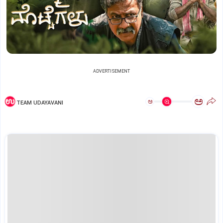
ADVERTISEMENT
ಅ
ಅ
TEAM UDAYAVANI