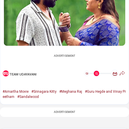
ADVERTISEMENT
ಅ
ಅ
TEAM UDAYAVANI
#Amartha Movie
#Srinagara Kitty
#Meghana Raj
#Guru Hegde and Vinay Pr
eetham
#Sandalwood
ADVERTISEMENT