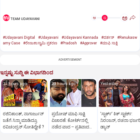
ಅ
ಅ
TEAM UDAYAVANI
#Udayavani Digital
#Udayavani
#Udayavani Kannada
#ದರ್ಶನ್‌
#Renukasw
amy Case
#ರೇಣುಕಾಸ್ವಾಮಿ ಪ್ರಕರಣ
#Pradosh
#Approver
#ಮಾಫಿ ಸಾಕ್ಷಿ
ADVERTISEMENT
ಇನ್ನಷ್ಟು ಸುದ್ದಿ ಈ ವಿಭಾಗದಿಂದ
22 hours ago
23 hours ago
Yesterday
ರಜಿನಿಕಾಂತ್‌, ನಾಗಾರ್ಜುನ್‌
ಪ್ರದೋಷ್ ಮಾಫಿ ಸಾಕ್ಷಿ
ʼಸ್ಪಾರ್ಕ್ʼ ಕಿಕ್‌ ಸ್ಟಾರ್ಟ್‌:
ಜತೆಗೆ ಸಿನ್ಮಾ ಮಾಡಿದ್ರೂ
ವಿಚಾರಣೆ: ಕೋರ್ಟ್‌ನಲ್ಲಿ
ನಿರಂಜನ್‌, ರಚನಾ ಭರ್ಜರ
ರವಿಚಂದ್ರನ್ ಸೋತಿದ್ದೇಕೆ ?‌
ನಡೆದ ವಾದ – ಪ್ರತಿವಾದದ
ಡ್ಯಾನ್‌
ಸಾರಾಂಶ ಇಲ್ಲಿದೆ..