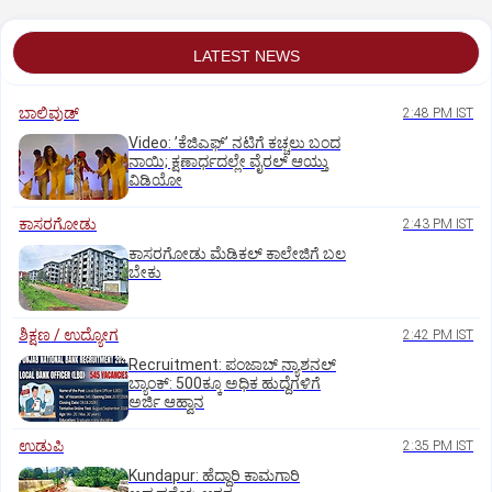
LATEST NEWS
ಬಾಲಿವುಡ್‌
2:48 PM IST
Video: ʼಕೆಜಿಎಫ್‌ʼ ನಟಿಗೆ ಕಚ್ಚಲು ಬಂದ
ನಾಯಿ; ಕ್ಷಣಾರ್ಧದಲ್ಲೇ ವೈರಲ್‌ ಆಯ್ತು
ವಿಡಿಯೋ
ಕಾಸರಗೋಡು
2:43 PM IST
ಕಾಸರಗೋಡು ಮೆಡಿಕಲ್‌ ಕಾಲೇಜಿಗೆ ಬಲ
ಬೇಕು
ಶಿಕ್ಷಣ / ಉದ್ಯೋಗ
2:42 PM IST
Recruitment: ಪಂಜಾಬ್‌ ನ್ಯಾಶನಲ್‌
ಬ್ಯಾಂಕ್:‌ 500ಕ್ಕೂ ಅಧಿಕ ಹುದ್ದೆಗಳಿಗೆ
ಅರ್ಜಿ ಆಹ್ವಾನ
ಉಡುಪಿ
2:35 PM IST
Kundapur: ಹೆದ್ದಾರಿ ಕಾಮಗಾರಿ