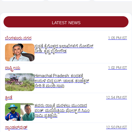
ಅದ್ಧೂರಿ ಸಿನಿಮಾ
ಯಶ್
LATEST NEWS
ಬೆಂಗಳೂರು ನಗರ
1:05 PM IST
ಸ್ವಚ್ಛತೆ ಕೈಗೊಳ್ಳದ ಇಲಾಖೆಗಳಿಗೆ ನೋಟಿಸ್‌
ನೀಡಿ: ಕೃಷ್ಣ ಬೈರೇಗೌಡ
ರಾಷ್ಟ್ರೀಯ
1:02 PM IST
Himachal Pradesh: ಕಂದಕಕ್ಕೆ
ಉರುಳಿ ಬಿದ್ದ ಬಸ್-‌ ಚಾಲಕ, ಕಂಡಕ್ಟರ್‌
ಸೇರಿ 8 ಮಂದಿ ಸಾವು
ಕ್ರೀಡೆ
12:54 PM IST
ತವರು ರಾಜ್ಯಕ್ಕೆ ಮರಳಲು ಮುಂದಾದ
ಪಂತ್:‌ ಮಧ್ಯರಾತ್ರಿಯ ಪೋಸ್ಟ್‌ ಗೆ ಸಿಎಂ
ಧಾಮಿ ಪ್ರತಿಕ್ರಿಯೆ
ಸ್ಯಾಂಡಲ್‌ವುಡ್‌
12:50 PM IST