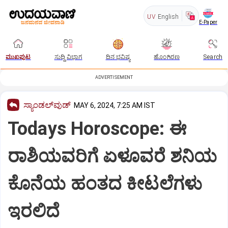
UV
English
E-Paper
ಮುಖಪುಟ
ಸುದ್ದಿ ವಿಭಾಗ
ದಿನ ಭವಿಷ್ಯ
ಹೊಂಗಿರಣ
Search
ADVERTISEMENT
ಸ್ಯಾಂಡಲ್‌ವುಡ್‌
MAY 6, 2024, 7:25 AM IST
Todays Horoscope: ಈ
ರಾಶಿಯವರಿಗೆ ಏಳೂವರೆ ಶನಿಯ
ಕೊನೆಯ ಹಂತದ ಕೀಟಲೆಗಳು
ಇರಲಿದೆ