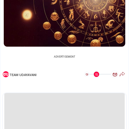
ADVERTISEMENT
ಅ
ಅ
TEAM UDAYAVANI