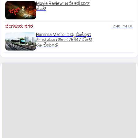
Movie Review: ಅದೇ ಕಥೆ ಬಾಸ್‌
ಜೊತೆ!
ಬೆಂಗಳೂರು ನಗರ
12:48 PM IST
Namma Metro: ನಮ್ಮ ಮೆಟ್ರೋಗೆ
ಕೇಂದ್ರ ಸರ್ಕಾರದಿಂದ 26447 ಕೋಟಿ
ರೂ. ಬಿಡುಗಡೆ