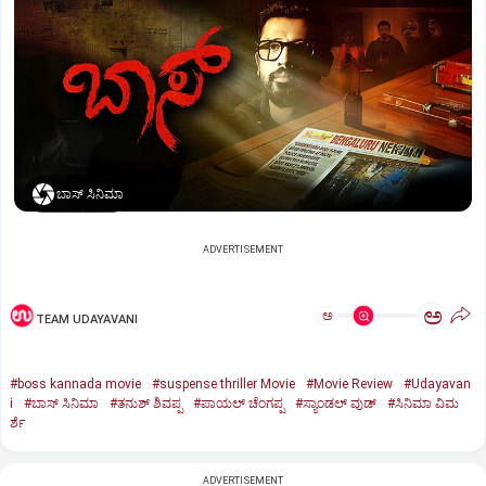
ಬಾಸ್‌ ಸಿನಿಮಾ
ADVERTISEMENT
ಅ
ಅ
TEAM UDAYAVANI
#boss kannada movie
#suspense thriller Movie
#Movie Review
#Udayavan
i
#ಬಾಸ್‌ ಸಿನಿಮಾ
#ತನುಶ್‌ ಶಿವಪ್ಪ
#ಪಾಯಲ್‌ ಚೆಂಗಪ್ಪ
#ಸ್ಯಾಂಡಲ್‌ ವುಡ್‌
#ಸಿನಿಮಾ ವಿಮ
ರ್ಶೆ
ADVERTISEMENT