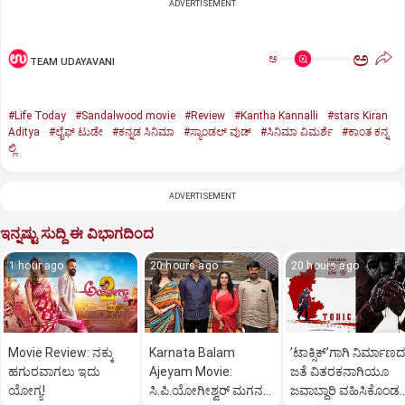
ADVERTISEMENT
ಅ
ಅ
TEAM UDAYAVANI
#Life Today
#Sandalwood movie
#Review
#Kantha Kannalli
#stars Kiran
Aditya
#ಲೈಫ್‌ ಟುಡೇ
#ಕನ್ನಡ ಸಿನಿಮಾ
#ಸ್ಯಾಂಡಲ್‌ ವುಡ್‌
#ಸಿನಿಮಾ ವಿಮರ್ಶೆ
#ಕಾಂತ ಕನ್ನ
ಲ್ಲಿ
ADVERTISEMENT
ಇನ್ನಷ್ಟು ಸುದ್ದಿ ಈ ವಿಭಾಗದಿಂದ
1 hour ago
20 hours ago
20 hours ago
Movie Review: ನಕ್ಕು
Karnata Balam
ʼಟಾಕ್ಸಿಕ್‌ʼಗಾಗಿ ನಿರ್ಮಾಣದ
ಹಗುರವಾಗಲು ಇದು
Ajeyam Movie:
ಜತೆ ವಿತರಕನಾಗಿಯೂ
ಯೋಗ್ಯ!
ಸಿ.ಪಿ.ಯೋಗೀಶ್ವರ್‌ ಮಗನ
ಜವಾಬ್ದಾರಿ ವಹಿಸಿಕೊಂಡ