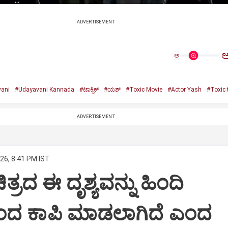
ADVERTISEMENT
ಅ
ani
#Udayavani Kannada
#ಟಾಕ್ಸಿಕ್‌
#ಯಶ್‌
#Toxic Movie
#Actor Yash
#Toxic t
ADVERTISEMENT
26, 8:41 PM IST
 ಚಿತ್ರದ ಈ ದೃಶ್ಯವನ್ನು ಹಿಂದಿ
ಿಂದ ಕಾಪಿ ಮಾಡಲಾಗಿದೆ ಎಂದ