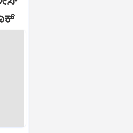
ೀಸ್‌
ಾಕ್