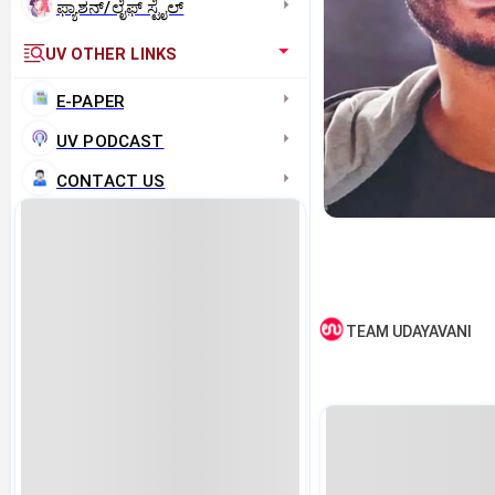
ಫ್ಯಾಶನ್/ಲೈಫ್‌ ಸ್ಟೈಲ್
UV OTHER LINKS
E-PAPER
UV PODCAST
CONTACT US
TEAM UDAYAVANI