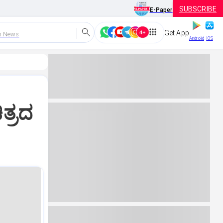
SUBSCRIBE
E-Paper
Get App
h News
Android
iOS
ತ್ರದ