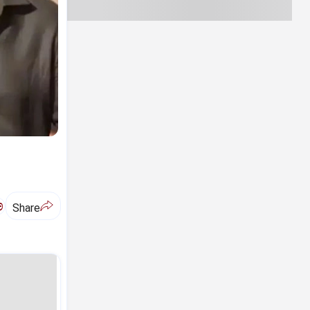
ಅ
Share