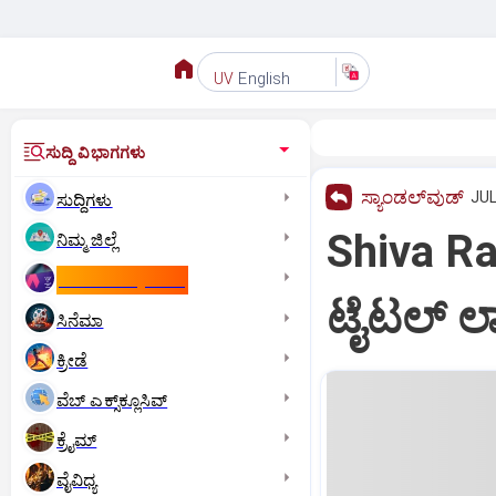
English
UV
ಸುದ್ದಿ ವಿಭಾಗಗಳು
ಸ್ಯಾಂಡಲ್‌ವುಡ್‌
JUL
ಸುದ್ದಿಗಳು
Shiva Ra
ನಿಮ್ಮ ಜಿಲ್ಲೆ
ಕಾಮನ್‌ ವೆಲ್ತ್‌ ಗೇಮ್ಸ್‌
ಟೈಟಲ್‌ ಲ
ಸಿನೆಮಾ
ಕ್ರೀಡೆ
ವೆಬ್ ಎಕ್ಸ್‌ಕ್ಲೂಸಿವ್
ಕ್ರೈಮ್
ವೈವಿಧ್ಯ