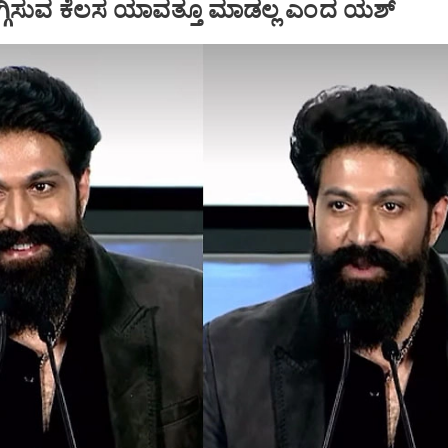
 ತಗ್ಗಿಸುವ ಕೆಲಸ ಯಾವತ್ತೂ ಮಾಡಲ್ಲ ಎಂದ ಯಶ್