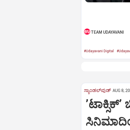
TEAM UDAYAVANI
#Udayavani Digital
#Udayav
ಸ್ಯಾಂಡಲ್‌ವುಡ್‌
AUG 8, 20
ʼಟಾಕ್ಸಿಕ್‌ʼ
ಸಿನಿಮಾದ