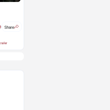
ಅ
Share
railer