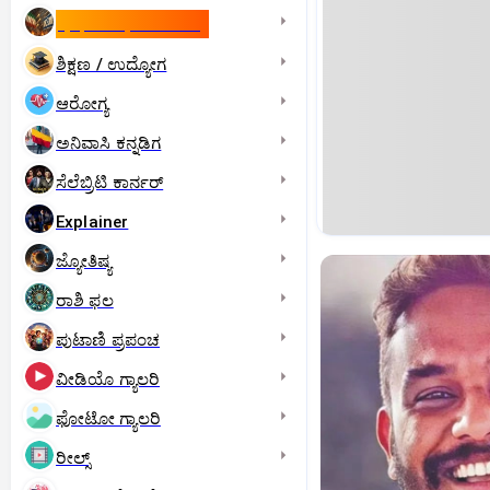
ಇಸ್ರೇಲ್- ಇರಾನ್‌ ಯುದ್ಧ
ಶಿಕ್ಷಣ / ಉದ್ಯೋಗ
ಆರೋಗ್ಯ
ಅನಿವಾಸಿ ಕನ್ನಡಿಗ
ಸೆಲೆಬ್ರಿಟಿ ಕಾರ್ನರ್‌
Explainer
ಜ್ಯೋತಿಷ್ಯ
ರಾಶಿ ಫಲ
ಪುಟಾಣಿ ಪ್ರಪಂಚ
ವೀಡಿಯೊ ಗ್ಯಾಲರಿ
ಫೋಟೋ ಗ್ಯಾಲರಿ
ರೀಲ್ಸ್