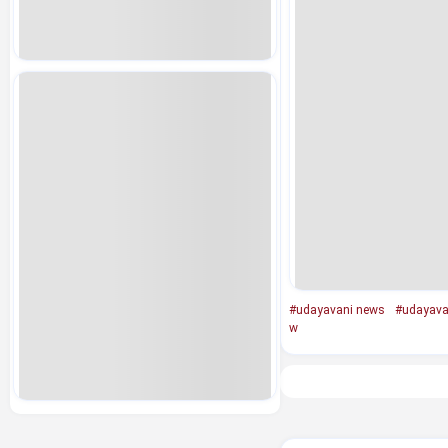
#udayavani news
#udayavan
w