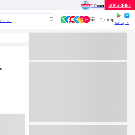
SUBSCRIBE
E-Paper
Get App
h News
Android
iOS
-