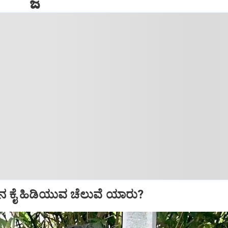
 ಕೈ ಹಿಡಿಯುವ ಚೆಲುವೆ ಯಾರು?