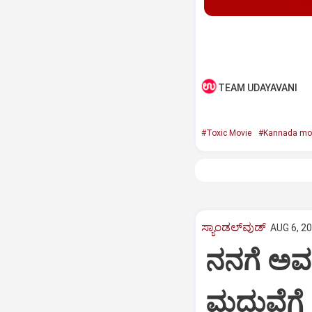
TEAM UDAYAVANI
#Toxic Movie
#Kannada mo
ಸ್ಯಾಂಡಲ್‌ವುಡ್‌
AUG 6, 20
ನನಗೆ ಅವಶ್
ಮದುವೆಗೆ 