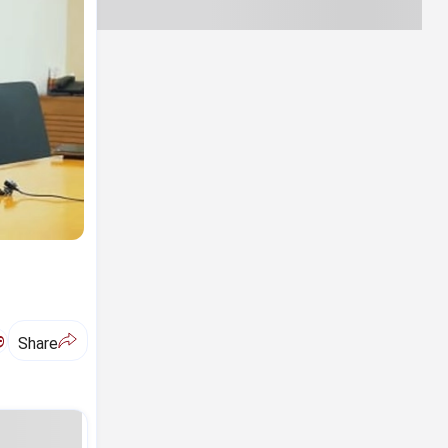
ಅ
Share