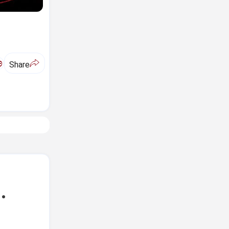
ಅ
Share
.