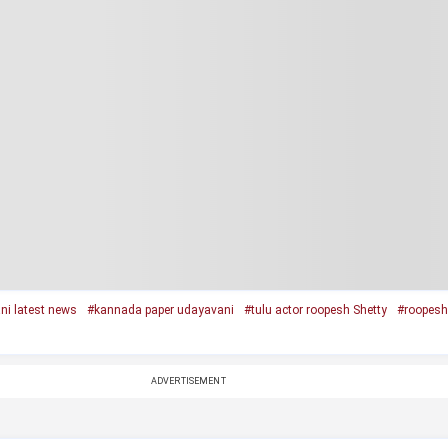
i latest news
#kannada paper udayavani
#tulu actor roopesh Shetty
#roopesh 
ADVERTISEMENT