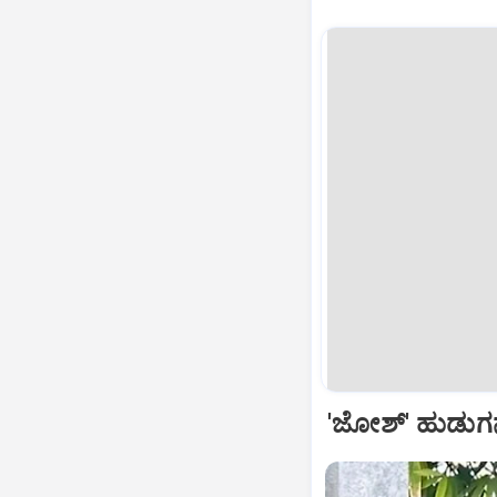
'ಜೋಶ್' ಹುಡುಗನ