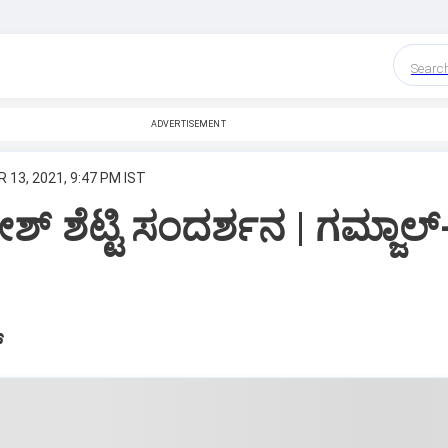
Searc
ADVERTISEMENT
 13, 2021, 9:47 PM IST
್ ಶೆಟ್ಟಿ ಸಂದರ್ಶನ | ಗಮ್ಜಾಲ್
್