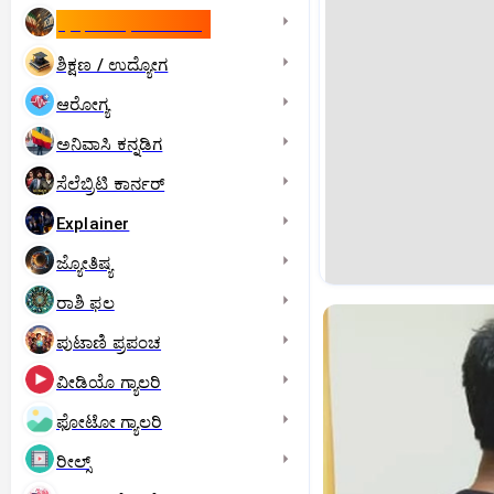
ಇಸ್ರೇಲ್- ಇರಾನ್‌ ಯುದ್ಧ
ಶಿಕ್ಷಣ / ಉದ್ಯೋಗ
ಆರೋಗ್ಯ
ಅನಿವಾಸಿ ಕನ್ನಡಿಗ
ಸೆಲೆಬ್ರಿಟಿ ಕಾರ್ನರ್‌
Explainer
ಜ್ಯೋತಿಷ್ಯ
ರಾಶಿ ಫಲ
ಪುಟಾಣಿ ಪ್ರಪಂಚ
ವೀಡಿಯೊ ಗ್ಯಾಲರಿ
ಫೋಟೋ ಗ್ಯಾಲರಿ
ರೀಲ್ಸ್