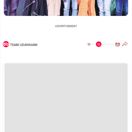
ADVERTISEMENT
ಅ
ಅ
TEAM UDAYAVANI