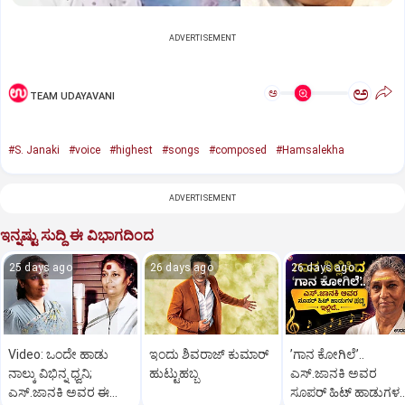
ADVERTISEMENT
ಅ
ಅ
TEAM UDAYAVANI
#S. Janaki
#voice
#highest
#songs
#composed
#Hamsalekha
ADVERTISEMENT
ಇನ್ನಷ್ಟು ಸುದ್ದಿ ಈ ವಿಭಾಗದಿಂದ
25 days ago
26 days ago
26 days ago
Video: ಒಂದೇ ಹಾಡು
ಇಂದು ಶಿವರಾಜ್‌ ಕುಮಾರ್‌
ʼಗಾನ ಕೋಗಿಲೆʼ..
ನಾಲ್ಕು ವಿಭಿನ್ನ ಧ್ವನಿ;
ಹುಟ್ಟುಹಬ್ಬ
ಎಸ್.ಜಾನಕಿ ಅವರ
ಎಸ್.‌ಜಾನಕಿ ಅವರ ಈ
ಸೂಪರ್‌ ಹಿಟ್‌ ಹಾಡುಗಳ