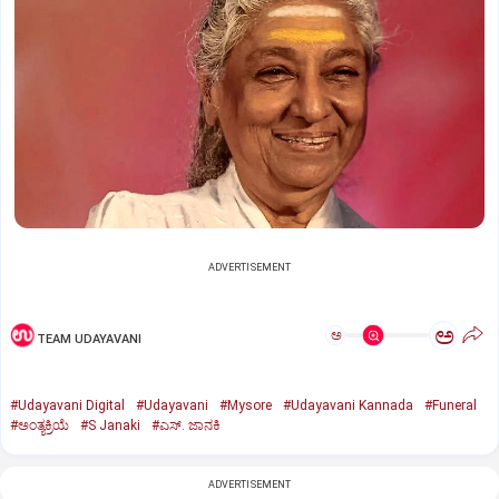
ADVERTISEMENT
ಅ
ಅ
TEAM UDAYAVANI
#Udayavani Digital
#Udayavani
#Mysore
#Udayavani Kannada
#Funeral
#ಅಂತ್ಯಕ್ರಿಯೆ
#S Janaki
#ಎಸ್‌. ಜಾನಕಿ
ADVERTISEMENT