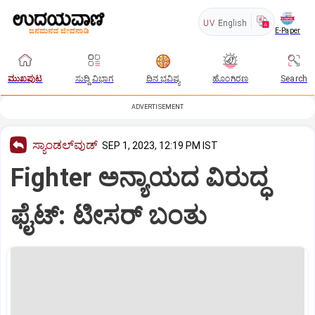
UV
English
E-Paper
ಮುಖಪುಟ
ಸುದ್ದಿ ವಿಭಾಗ
ದಿನ ಭವಿಷ್ಯ
ಹೊಂಗಿರಣ
Search
ADVERTISEMENT
ಸ್ಯಾಂಡಲ್‌ವುಡ್‌
SEP 1, 2023, 12:19 PM IST
Fighter ಅನ್ಯಾಯದ ವಿರುದ್ಧ
ಫೈಟ್‌: ಟೀಸರ್‌ ಬಂತು