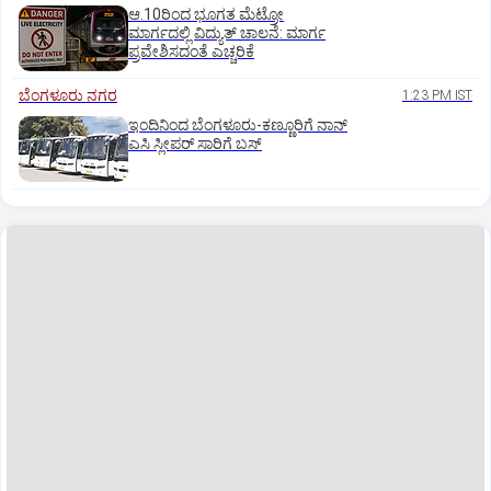
ಆ.10ರಿಂದ ಭೂಗತ ಮೆಟ್ರೋ
ಮಾರ್ಗದಲ್ಲಿ ವಿದ್ಯುತ್‌ ಚಾಲನೆ: ಮಾರ್ಗ
ಪ್ರವೇಶಿಸದಂತೆ ಎಚ್ಚರಿಕೆ
ಬೆಂಗಳೂರು ನಗರ
1:23 PM IST
ಇಂದಿನಿಂದ ಬೆಂಗಳೂರು-ಕಣ್ಣೂರಿಗೆ ನಾನ್‌
ಎಸಿ ಸ್ಲೀಪರ್‌ ಸಾರಿಗೆ ಬಸ್‌