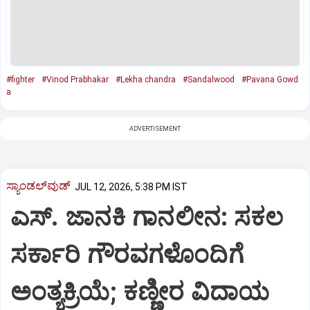
#fighter
#Vinod Prabhakar
#Lekha chandra
#Sandalwood
#Pavana Gowd
a
ADVERTISEMENT
ಸ್ಯಾಂಡಲ್‌ವುಡ್‌
JUL 12, 2026, 5:38 PM IST
ಎಸ್.‌ ಜಾನಕಿ ಗಾನಲೀನ: ಸಕಲ
ಸರ್ಕಾರಿ ಗೌರವಗಳೊಂದಿಗೆ
ಅಂತ್ಯಕ್ರಿಯೆ; ಕಣ್ಣೀರ ವಿದಾಯ