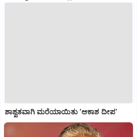
ಶಾಶ್ವತವಾಗಿ ಮರೆಯಾಯಿತು ʼಆಕಾಶ ದೀಪʼ