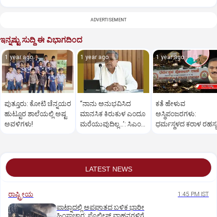
ADVERTISEMENT
ಇನ್ನಷ್ಟು ಸುದ್ದಿ ಈ ವಿಭಾಗದಿಂದ
1 year ago
1 year ago
1 year ago
ಪುತ್ತೂರು: ಕೋಟಿ ಚೆನ್ನಯರ
“ನಾನು ಅನುಭವಿಸಿದ
ಕತೆ ಹೇಳುವ
ಹುಟ್ಟೂರ ಶಾಲೆಯಲ್ಲಿ ಅಷ್ಟ
ಮಾನಸಿಕ ಕಿರುಕುಳ ಎಂದೂ
ಅಸ್ಥಿಪಂಜರಗಳು:
ಅವಳಿಗಳು!
ಮರೆಯುವುದಿಲ್ಲ…’: ಸಿಎಂ
ಧರ್ಮಸ್ಥಳದ‌ ಕರಾಳ ರಹಸ್ಯ
ಸಿದ್ದರಾಮಯ್ಯ
ತೆರೆದಿಡಲಿದೆಯೇ ಡಿಎನ್
ಪರೀಕ್ಷೆ?
LATEST NEWS
ರಾಷ್ಟ್ರೀಯ
1:45 PM IST
ಪಾಟ್ನಾದಲ್ಲಿ ಅಪಘಾತದ ಬಳಿಕ ಭಾರೀ
ಹಿಂಸಾಚಾರ: ಪೊಲೀಸ್‌ ವಾಹನಗಳಿಗೆ