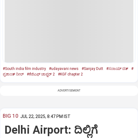
#South india film industry
#udayavani news
#Sanjay Dutt
#ಸಂಜಯ್‌ ದತ್‌
#
ಪ್ರಶಾಂತ್ ನೀಲ್
#ಕೆಜಿಎಫ್ ಚಾಪ್ಟರ್‌ 2
#KGF chapter 2
ADVERTISEMENT
BIG 10
JUL 22, 2025, 8:47 PM IST
Delhi Airport: ದಿಲ್ಲಿಗೆ