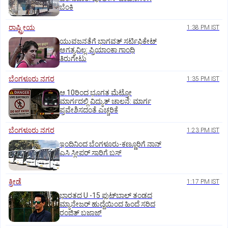
ಬೆಂಕಿ
ರಾಷ್ಟ್ರೀಯ
1:38 PM IST
ಯುವಜನತೆಗೆ ಭಾಗವತ್ ಸರ್ಟಿಫಿಕೇಟ್
ಅಗತ್ಯವಿಲ್ಲ: ಪ್ರಿಯಾಂಕಾ ಗಾಂಧಿ
ತಿರುಗೇಟು
ಬೆಂಗಳೂರು ನಗರ
1:35 PM IST
ಆ.10ರಿಂದ ಭೂಗತ ಮೆಟ್ರೋ
ಮಾರ್ಗದಲ್ಲಿ ವಿದ್ಯುತ್‌ ಚಾಲನೆ: ಮಾರ್ಗ
ಪ್ರವೇಶಿಸದಂತೆ ಎಚ್ಚರಿಕೆ
ಬೆಂಗಳೂರು ನಗರ
1:23 PM IST
ಇಂದಿನಿಂದ ಬೆಂಗಳೂರು-ಕಣ್ಣೂರಿಗೆ ನಾನ್‌
ಎಸಿ ಸ್ಲೀಪರ್‌ ಸಾರಿಗೆ ಬಸ್‌
ಕ್ರೀಡೆ
1:17 PM IST
ಭಾರತದ U -15 ಫುಟ್‌ಬಾಲ್ ತಂಡದ
ಮ್ಯಾನೇಜರ್‌ ಹುದ್ದೆಯಿಂದ ಹಿಂದೆ ಸರಿದ
ರಂಜಿತ್‌ ಬಜಾಜ್‌