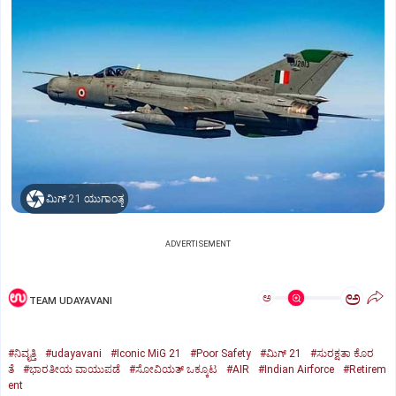
ಮಿಗ್‌ 21 ಯುಗಾಂತ್ಯ
ADVERTISEMENT
ಅ
ಅ
TEAM UDAYAVANI
#ನಿವೃತ್ತಿ
#udayavani
#Iconic MiG 21
#Poor Safety
#ಮಿಗ್‌ 21
#ಸುರಕ್ಷತಾ ಕೊರ
ತೆ
#ಭಾರತೀಯ ವಾಯುಪಡೆ
#ಸೋವಿಯತ್‌ ಒಕ್ಕೂಟ
#AIR
#Indian Airforce
#Retirem
ent