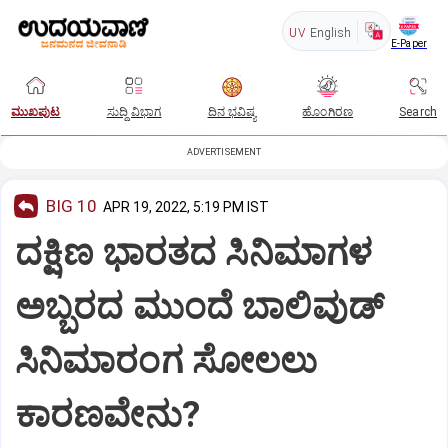
UV
English
E-Paper
ಮುಖಪುಟ
ಸುದ್ದಿ ವಿಭಾಗ
ದಿನ ಭವಿಷ್ಯ
ಹೊಂಗಿರಣ
Search
ADVERTISEMENT
BIG 10
APR 19, 2022, 5:19 PM IST
ದಕ್ಷಿಣ ಭಾರತದ ಸಿನಿಮಾಗಳ
ಅಬ್ಬರದ ಮುಂದೆ ಬಾಲಿವುಡ್
ಸಿನಿಮಾರಂಗ ಸೋಲಲು
ಕಾರಣವೇನು?