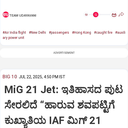
ಅ
ಅ
TEAM UDAYAVANI
#Air India flight
#New Delhi
#passengers
#Hong Kong
#caught fire
#auxili
ary power unit
ADVERTISEMENT
BIG 10
JUL 22, 2025, 4:50 PM IST
MiG 21 Jet: ಇತಿಹಾಸದ ಪುಟ
ಸೇರಲಿದೆ “ಹಾರುವ ಶವಪಟ್ಟಿಗೆ
ಕುಖ್ಯಾತಿಯ IAF ಮಿಗ್‌ 21