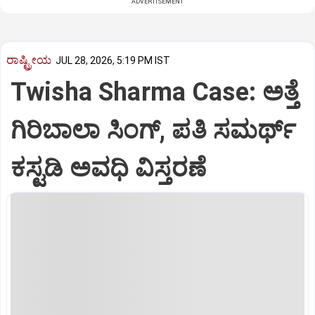
ADVERTISEMENT
ರಾಷ್ಟ್ರೀಯ
JUL 28, 2026, 5:19 PM IST
Twisha Sharma Case: ಅತ್ತೆ
ಗಿರಿಬಾಲಾ ಸಿಂಗ್, ಪತಿ ಸಮರ್ಥ್
ಕಸ್ಟಡಿ ಅವಧಿ ವಿಸ್ತರಣೆ