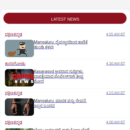
ಕಾರು
LATEST NEWS
ದಕ್ಷಿಣಕನ್ನಡ
4:55 AM IST
Mangaluru: ದೈವಸ್ಥಾನದಿಂದ ಕಾಣಿಕೆ
ಹುಂಡಿ ಕಳವು
ಕಾಸರಗೋಡು
4:30 AM IST
Kasaragod ಅಪರಾಧ ಸುದ್ದಿಗಳು:
ನಾಪತ್ತೆಯಾದ ಪೊಲೀಸ್‌ಗಾಗಿ ತೀವ್ರ
ಶೋಧ
ದಕ್ಷಿಣಕನ್ನಡ
4:20 AM IST
Mangaluru: ಮಾದಕ ವಸ್ತು ಸೇವನೆ:
ಇಬ್ಬರ ಬಂಧನ
ದಕ್ಷಿಣಕನ್ನಡ
4:00 AM IST