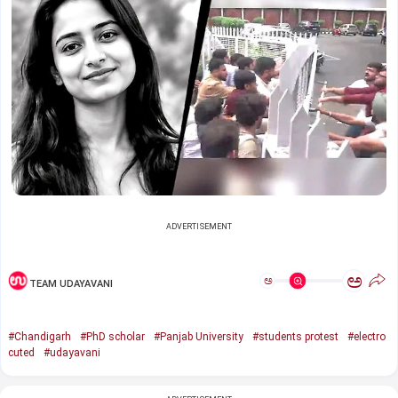
ADVERTISEMENT
ಅ
ಅ
TEAM UDAYAVANI
#Chandigarh
#PhD scholar
#Panjab University
#students protest
#electro
cuted
#udayavani