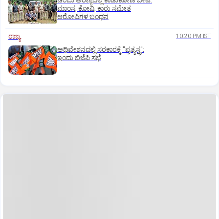
ಚೆಂಬು ಅರಣ್ಯದಲ್ಲಿ ಕಾಡುಕೋಣ ಬೇಟೆ:
ಮಾಂಸ, ಕೋವಿ, ಕಾರು ಸಮೇತ
ಆರೋಪಿಗಳ ಬಂಧನ
ರಾಜ್ಯ
10:20 PM IST
ಅಧಿವೇಶನದಲ್ಲಿ ಸರಕಾರಕ್ಕೆ "ಪ್ರತ್ಯಸ್ತ್ರ':
ಇಂದು ಬಿಜೆಪಿ ಸಭೆ