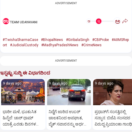
ADVERTISEMENT
ಅ
ಅ
TEAM UDAYAVANI
#TwishaSharmaCase
#BhopalNews
#GiribalaSingh
#CBIProbe
#AIIMSRep
ort
#JudicialCustody
#MadhyaPradeshNews
#CrimeNews
ADVERTISEMENT
ಇನ್ನಷ್ಟು ಸುದ್ದಿ ಈ ವಿಭಾಗದಿಂದ
9 days ago
9 days ago
9 days ago
ಭಾರೀ ಮಳೆ, ಭೂಕುಸಿತ
ನಿದ್ದೆಗೆ ಜಾರಿದ ಉಬರ್
ಪ್ರಧಾನ್‌ಗೆ ಸಂಸತ್ತಿನಲ್ಲಿ
ಹಿನ್ನೆಲೆ: ಚಾರ್ ಧಾಮ್
ಚಾಲಕನಿಂದ ಅಪಘಾತ,
ಸನ್ಮಾನ: ಬಿಜೆಪಿ ಸಂಸದರ
ಯಾತ್ರೆ ಎರಡು ದಿನಗಳ
ಬೈಕ್ ಸವಾರನನ್ನು ಅರ್ಧ
ವಿರುದ್ಧ ಪ್ರಿಯಾಂಕಾ ಗಾಂಧಿ
ಕಾಲ ತಾತ್ಕಾಲಿಕ ಸ್ಥಗಿತ
ಕಿ.ಮೀ. ದೂರ ಎಳೆದೊಯ್ದ
ವಾಗ್ದಾಳಿ