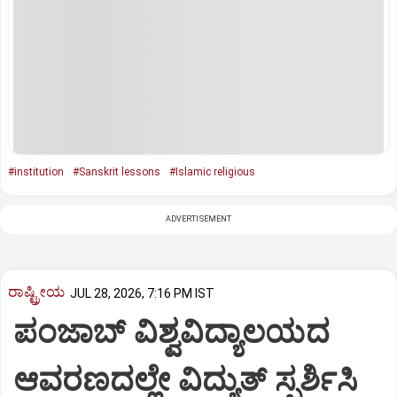
#institution
#Sanskrit lessons
#Islamic religious
ADVERTISEMENT
ರಾಷ್ಟ್ರೀಯ
JUL 28, 2026, 7:16 PM IST
ಪಂಜಾಬ್ ವಿಶ್ವವಿದ್ಯಾಲಯದ
ಆವರಣದಲ್ಲೇ ವಿದ್ಯುತ್ ಸ್ಪರ್ಶಿಸಿ