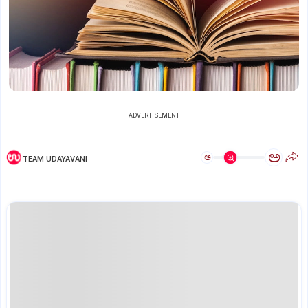
ADVERTISEMENT
ಅ
ಅ
TEAM UDAYAVANI