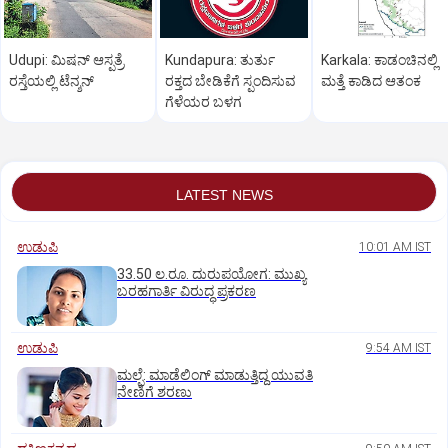
Udupi: ಮಿಷನ್‌ ಆಸ್ಪತ್ರೆ
Kundapura: ತುರ್ತು
Karkala: ಕಾಡಂಚಿನಲ್ಲಿ
ರಸ್ತೆಯಲ್ಲಿ ಟೆನ್ಶನ್‌
ರಕ್ತದ ಬೇಡಿಕೆಗೆ ಸ್ಪಂದಿಸುವ
ಮತ್ತೆ ಕಾಡಿದ ಆತಂಕ
ಗೆಳೆಯರ ಬಳಗ
LATEST NEWS
ಉಡುಪಿ
10:01 AM IST
33.50 ಲ.ರೂ. ದುರುಪಯೋಗ: ಮುಖ್ಯ
ಬರಹಗಾರ್ತಿ ವಿರುದ್ಧ ಪ್ರಕರಣ
ಉಡುಪಿ
9:54 AM IST
ಮಲ್ಪೆ: ಮಾಡೆಲಿಂಗ್ ಮಾಡುತ್ತಿದ್ದ ಯುವತಿ
ನೇಣಿಗೆ ಶರಣು