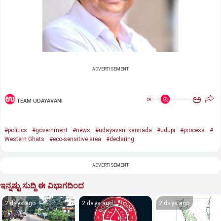
ADVERTISEMENT
ಅ
ಅ
TEAM UDAYAVANI
#politics
#government
#news
#udayavani kannada
#udupi
#process
#
Western Ghats
#eco-sensitive area
#declaring
ADVERTISEMENT
ಇನ್ನಷ್ಟು ಸುದ್ದಿ ಈ ವಿಭಾಗದಿಂದ
2 days ago
2 days ago
2 days ago