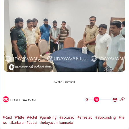
ಕಾರ್ಯಾಚರಣೆ ನಡೆಸಿದ ತಂಡ
ADVERTISEMENT
ಅ
ಅ
TEAM UDAYAVANI
#Raid
#Nitte
#Hotel
#gambling
#accused
#arrested
#absconding
#ne
ws
#karkala
#udupi
#udayavani kannada