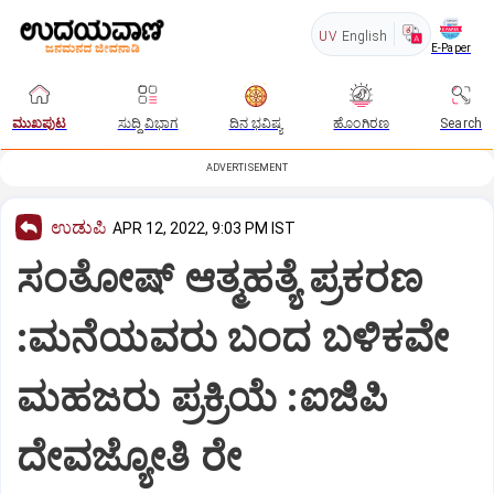
UV
English
E-Paper
ಮುಖಪುಟ
ಸುದ್ದಿ ವಿಭಾಗ
ದಿನ ಭವಿಷ್ಯ
ಹೊಂಗಿರಣ
Search
ADVERTISEMENT
ಉಡುಪಿ
APR 12, 2022, 9:03 PM IST
ಸಂತೋಷ್ ಆತ್ಮಹತ್ಯೆ ಪ್ರಕರಣ
:ಮನೆಯವರು ಬಂದ ಬಳಿಕವೇ
ಮಹಜರು ಪ್ರಕ್ರಿಯೆ :ಐಜಿಪಿ
ದೇವಜ್ಯೋತಿ ರೇ