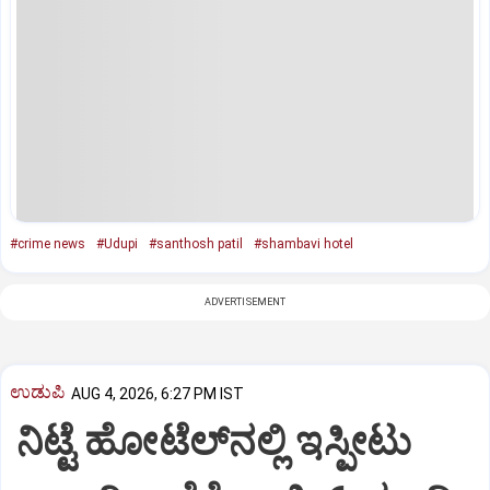
#crime news
#Udupi
#santhosh patil
#shambavi hotel
ADVERTISEMENT
ಉಡುಪಿ
AUG 4, 2026, 6:27 PM IST
ನಿಟ್ಟೆ ಹೋಟೆಲ್‌ನಲ್ಲಿ ಇಸ್ಪೀಟು