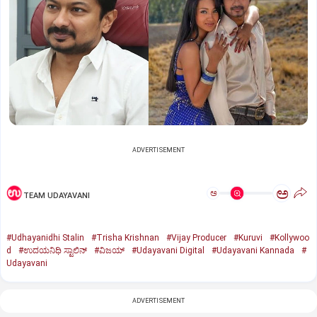
ADVERTISEMENT
ಅ
ಅ
TEAM UDAYAVANI
#Udhayanidhi Stalin
#Trisha Krishnan
#Vijay Producer
#Kuruvi
#Kollywoo
d
#ಉದಯನಿಧಿ ಸ್ಟಾಲಿನ್‌
#ವಿಜಯ್‌
#Udayavani Digital
#Udayavani Kannada
#
Udayavani
ADVERTISEMENT