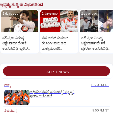
ಇನ್ನಷ್ಟು ಸುದ್ದಿ ಈ ವಿಭಾಗದಿಂದ
2 days ago
2 days ago
2 days ago
ನಟಿ ತ್ರಿಶಾ ವಿರುದ್ಧ
ನಟ ಅಜಿತ್‌ ಕುಮಾರ್‌
ನಟಿ ತ್ರಿಶಾ ವಿರುದ್ಧ
ಆಕ್ಷೇಪಾರ್ಹ ಹೇಳಿಕೆ:
ರೇಸಿಂಗ್‌ ಪಯಣದ
ಆಕ್ಷೇಪಾರ್ಹ ಹೇಳಿಕೆ
ಉದಯನಿಧಿ ಸ್ಟಾಲಿನ್‌
ಡಾಕ್ಯುಮೆಂಟರಿ
ಪ್ರಕರಣ: ಉದಯನಿಧಿ
ಬಿಡುಗಡೆಗೆ ಕೋರ್ಟ್‌
'ಗ್ಲಾಡಿಯೇಟರ್ಸ್' ಫಸ್ಟ್‌
ಸ್ಟಾಲಿನ್‌ ಬಂಧನ
ಆದೇಶ
ಲುಕ್‌ ಔಟ್
LATEST NEWS
ರಾಜ್ಯ
10:20 PM IST
ಅಧಿವೇಶನದಲ್ಲಿ ಸರಕಾರಕ್ಕೆ "ಪ್ರತ್ಯಸ್ತ್ರ':
ಇಂದು ಬಿಜೆಪಿ ಸಭೆ
ಶಿವಮೊಗ್ಗ
9:50 PM IST