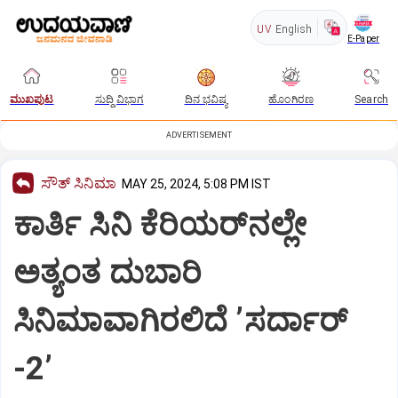
UV
English
E-Paper
ಮುಖಪುಟ
ಸುದ್ದಿ ವಿಭಾಗ
ದಿನ ಭವಿಷ್ಯ
ಹೊಂಗಿರಣ
Search
ADVERTISEMENT
ಸೌತ್‌ ಸಿನಿಮಾ
MAY 25, 2024, 5:08 PM IST
ಕಾರ್ತಿ ಸಿನಿ ಕೆರಿಯರ್‌ನಲ್ಲೇ
ಅತ್ಯಂತ ದುಬಾರಿ
ಸಿನಿಮಾವಾಗಿರಲಿದೆ ʼಸರ್ದಾರ್‌
-2ʼ