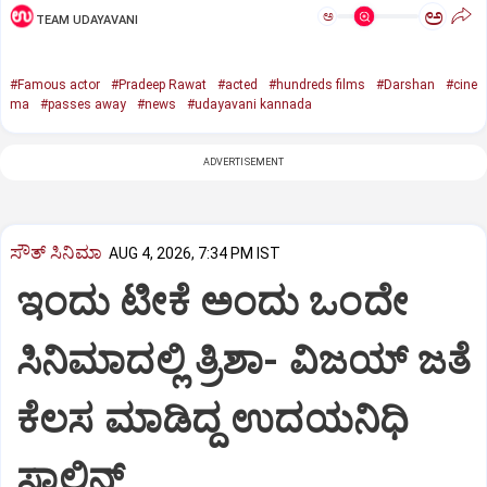
ಅ
ಅ
TEAM UDAYAVANI
#Famous actor
#Pradeep Rawat
#acted
#hundreds films
#Darshan
#cine
ma
#passes away
#news
#udayavani kannada
ADVERTISEMENT
ಸೌತ್‌ ಸಿನಿಮಾ
AUG 4, 2026, 7:34 PM IST
ಇಂದು ಟೀಕೆ ಅಂದು ಒಂದೇ
ಸಿನಿಮಾದಲ್ಲಿ ತ್ರಿಶಾ- ವಿಜಯ್‌ ಜತೆ
ಕೆಲಸ ಮಾಡಿದ್ದ ಉದಯನಿಧಿ
ಸ್ಟಾಲಿನ್