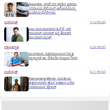
Agumbe: ಸರಣಿ ದನ ಕಳ್ಳತನ ಪ್ರಕರಣ:
ಸಿನಿಮೀಯ ಶೈಲಿಯಲ್ಲಿ ಆರೋಪಿಯನ್ನು
ಬಂಧಿಸಿದ ಪೊಲೀಸರು
ಬಾಲಿವುಡ್‌
9:10 PM IST
ಸಾಲ ಮರುಪಾವತಿಸದ ಹಿನ್ನೆಲೆ: ನಟ
ರಾಜಪಾಲ್ ಯಾದವ್‌ ಆಸ್ತಿ ಹರಾಜಿಗೆ
ಮುಂದಾದ ಬ್ಯಾಂಕ್
ದಕ್ಷಿಣಕನ್ನಡ
8:28 PM IST
ಮಂಗಳೂರು ವಿಶ್ವವಿದ್ಯಾಲಯದ ನಿವೃತ್ತ
ಪ್ರಾಧ್ಯಾಪಕಿ ಡಾ. ವಹೀದಾ ಸುಲ್ತಾನಾ ನಿಧನ
ಬಾಲಿವುಡ್‌
8:21 PM IST
Ramayana Movie: ಭಾರತೀಯ
ಚಿತ್ರರಂಗದಲ್ಲೇ ಹೊಸ ಇತಿಹಾಸ ಬರೆದ
ʼರಾಮಾಯಣʼ ಟ್ರೇಲರ್