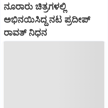
ನೂರಾರು ಚಿತ್ರಗಳಲ್ಲಿ
ಅಭಿನಯಿಸಿದ್ದ ನಟ ಪ್ರದೀಪ್
ರಾವತ್ ನಿಧನ