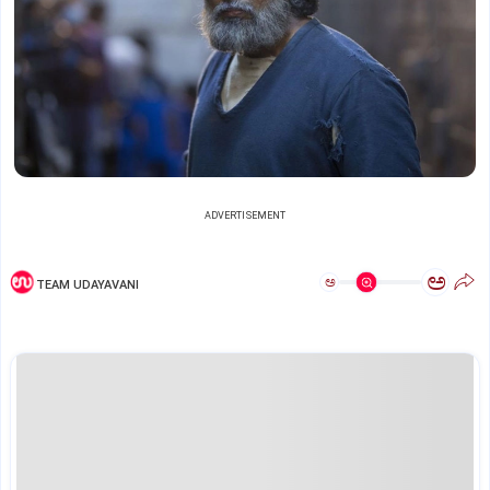
ADVERTISEMENT
ಅ
ಅ
TEAM UDAYAVANI