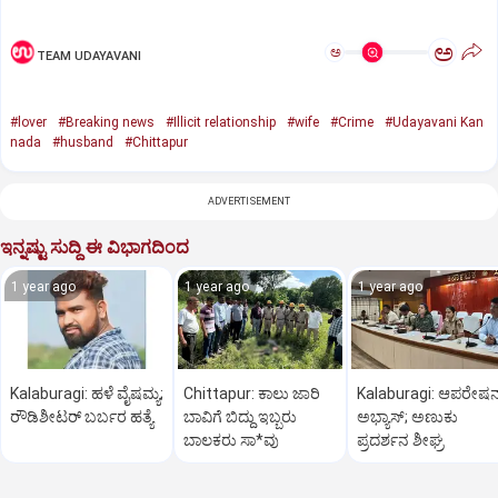
ಅ
ಅ
TEAM UDAYAVANI
#lover
#Breaking news
#Illicit relationship
#wife
#Crime
#Udayavani Kan
nada
#husband
#Chittapur
ADVERTISEMENT
ಇನ್ನಷ್ಟು ಸುದ್ದಿ ಈ ವಿಭಾಗದಿಂದ
1 year ago
1 year ago
1 year ago
Kalaburagi: ಹಳೆ ವೈಷಮ್ಯ;
Chittapur: ಕಾಲು ಜಾರಿ
Kalaburagi: ಆಪರೇಷನ್
ರೌಡಿಶೀಟರ್ ಬರ್ಬರ ಹತ್ಯೆ
ಬಾವಿಗೆ ಬಿದ್ದು ಇಬ್ಬರು
ಅಭ್ಯಾಸ್; ಅಣುಕು
ಬಾಲಕರು ಸಾ*ವು
ಪ್ರದರ್ಶನ ಶೀಘ್ರ