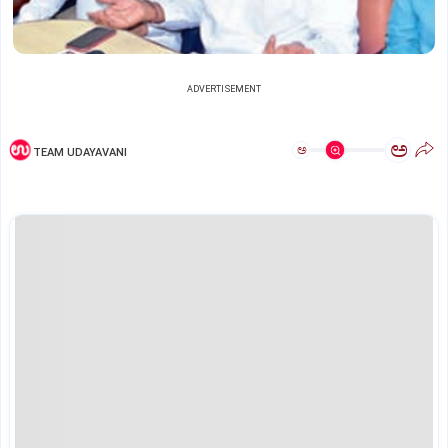
ADVERTISEMENT
ಅ
ಅ
TEAM UDAYAVANI