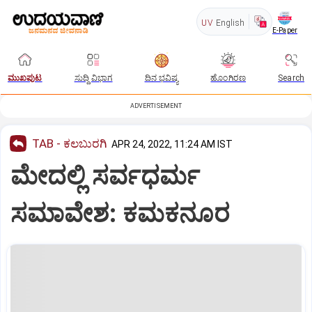
UV
English
E-Paper
ಮುಖಪುಟ
ಸುದ್ದಿ ವಿಭಾಗ
ದಿನ ಭವಿಷ್ಯ
ಹೊಂಗಿರಣ
Search
ADVERTISEMENT
TAB - ಕಲಬುರಗಿ
APR 24, 2022, 11:24 AM IST
ಮೇದಲ್ಲಿ ಸರ್ವಧರ್ಮ
ಸಮಾವೇಶ: ಕಮಕನೂರ