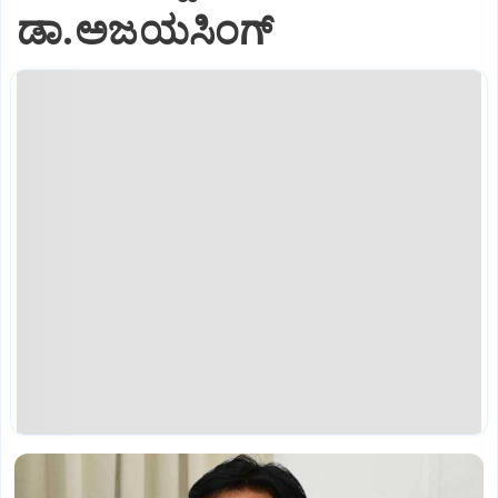
ಡಾ.ಅಜಯಸಿಂಗ್