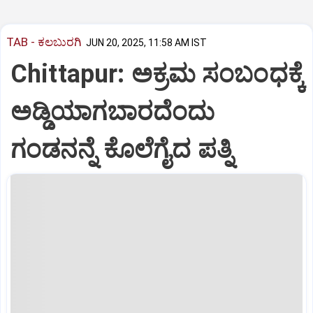
TAB - ಕಲಬುರಗಿ
JUN 20, 2025, 11:58 AM IST
Chittapur: ಅಕ್ರಮ ಸಂಬಂಧಕ್ಕೆ
ಅಡ್ಡಿಯಾಗಬಾರದೆಂದು
ಗಂಡನನ್ನೆ ಕೊಲೆಗೈದ ಪತ್ನಿ