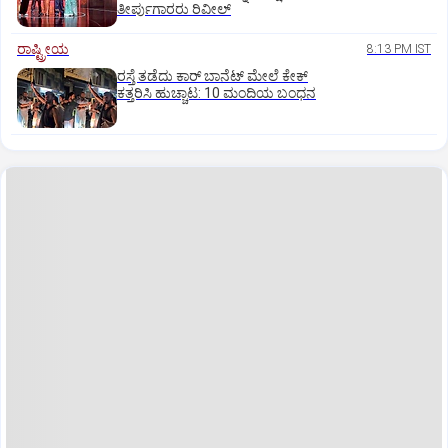
ತೀರ್ಪುಗಾರರು ರಿವೀಲ್
ರಾಷ್ಟ್ರೀಯ
8:13 PM IST
ರಸ್ತೆ ತಡೆದು ಕಾರ್ ಬಾನೆಟ್ ಮೇಲೆ ಕೇಕ್
ಕತ್ತರಿಸಿ ಹುಚ್ಚಾಟ: 10 ಮಂದಿಯ ಬಂಧನ