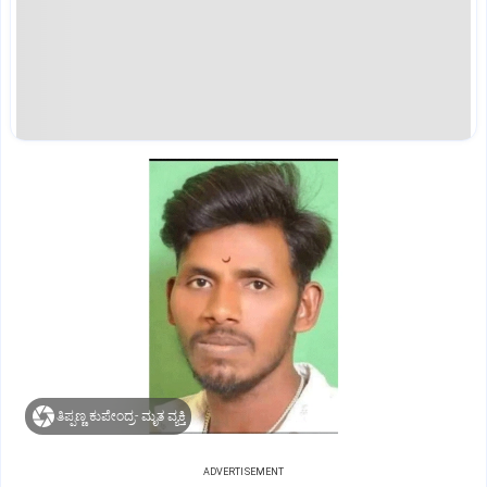
ತಿಪ್ಪಣ್ಣ ಕುಪೇಂದ್ರ- ಮೃತ ವ್ಯಕ್ತಿ
ADVERTISEMENT