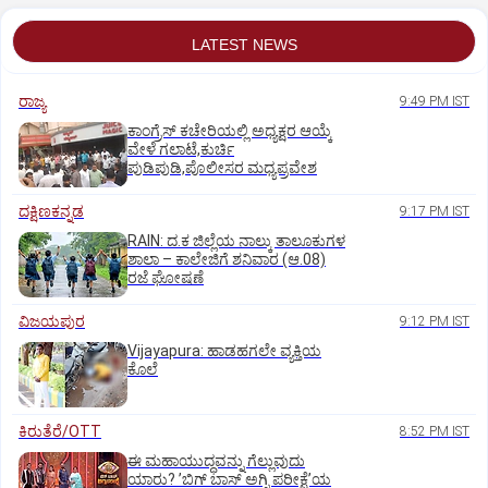
LATEST NEWS
ರಾಜ್ಯ
9:49 PM IST
ಕಾಂಗ್ರೆಸ್ ಕಚೇರಿಯಲ್ಲಿ ಅಧ್ಯಕ್ಷರ ಆಯ್ಕೆ
ವೇಳೆ ಗಲಾಟೆ,ಕುರ್ಚಿ
ಪುಡಿಪುಡಿ,ಪೊಲೀಸರ ಮಧ್ಯಪ್ರವೇಶ
ದಕ್ಷಿಣಕನ್ನಡ
9:17 PM IST
RAIN: ದ.ಕ ಜಿಲ್ಲೆಯ ನಾಲ್ಕು ತಾಲೂಕುಗಳ
ಶಾಲಾ – ಕಾಲೇಜಿಗೆ ಶನಿವಾರ (ಆ.08)
ರಜೆ ಘೋಷಣೆ
ವಿಜಯಪುರ
9:12 PM IST
Vijayapura: ಹಾಡಹಗಲೇ ವ್ಯಕ್ತಿಯ
ಕೊಲೆ
ಕಿರುತೆರೆ/OTT
8:52 PM IST
ಈ ಮಹಾಯುದ್ಧವನ್ನು ಗೆಲ್ಲುವುದು
ಯಾರು? ʼಬಿಗ್‌ ಬಾಸ್‌ ಅಗ್ನಿ ಪರೀಕ್ಷೆʼಯ