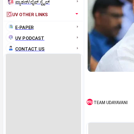
ಫ್ಯಾಶನ್/ಲೈಫ್‌ ಸ್ಟೈಲ್
UV OTHER LINKS
E-PAPER
UV PODCAST
CONTACT US
TEAM UDAYAVANI