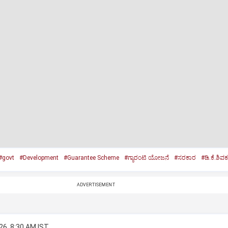
#govt
#Development
#Guarantee Scheme
#ಗ್ಯಾರಂಟಿ ಯೋಜನೆ
#ಸರಕಾರ
#ಡಿ.ಕೆ.ಶಿವ
ADVERTISEMENT
26, 8:30 AM IST