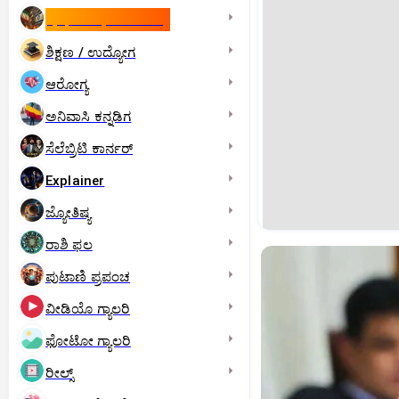
ಇಸ್ರೇಲ್- ಇರಾನ್‌ ಯುದ್ಧ
ಶಿಕ್ಷಣ / ಉದ್ಯೋಗ
ಆರೋಗ್ಯ
ಅನಿವಾಸಿ ಕನ್ನಡಿಗ
ಸೆಲೆಬ್ರಿಟಿ ಕಾರ್ನರ್‌
Explainer
ಜ್ಯೋತಿಷ್ಯ
ರಾಶಿ ಫಲ
ಪುಟಾಣಿ ಪ್ರಪಂಚ
ವೀಡಿಯೊ ಗ್ಯಾಲರಿ
ಫೋಟೋ ಗ್ಯಾಲರಿ
ರೀಲ್ಸ್