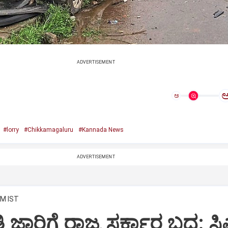
ADVERTISEMENT
ಅ
#lorry
#Chikkamagaluru
#Kannada News
ADVERTISEMENT
AM IST
 ಜಾರಿಗೆ ರಾಜ್ಯ ಸರ್ಕಾರ ಬದ್ಧ: ಸ