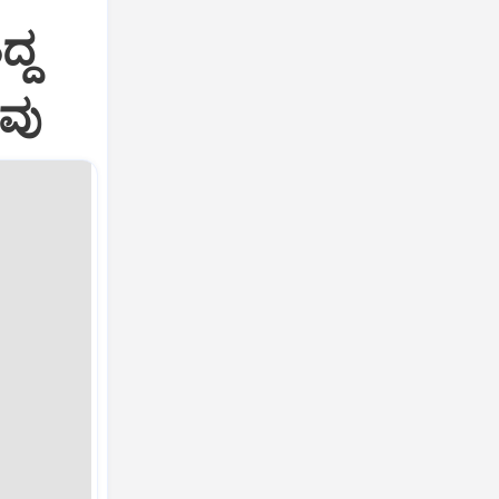
ದ್ದ
ಾವು