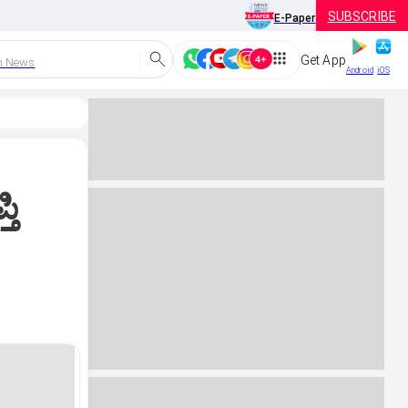
SUBSCRIBE
E-Paper
Get App
h News
Android
iOS
ತಿ