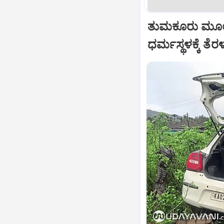
ತುಮಕೂರು ಮೂಲ
ಧರ್ಮಸ್ಥಳಕ್ಕೆ ತೆ