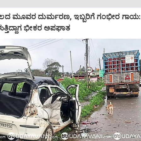
ದ ಮೂವರ ದುರ್ಮರಣ, ಇಬ್ಬರಿಗೆ ಗಂಭೀರ ಗಾಯ:
ರಳುತ್ತಿದ್ದಾಗ ಭೀಕರ ಅಪಘಾತ