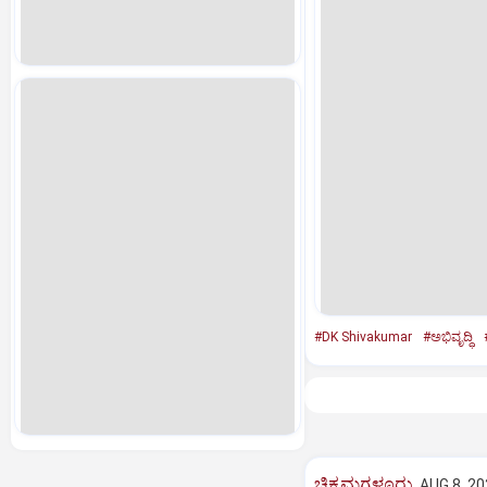
#DK Shivakumar
#ಅಭಿವೃದ್ಧಿ
ಚಿಕ್ಕಮಗಳೂರು
AUG 8, 20