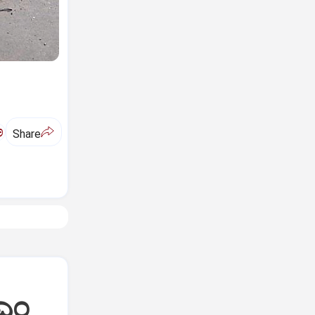
ಅ
Share
ಿಎಂ