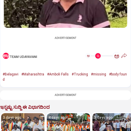
ADVERTISEMENT
ಅ
ಅ
TEAM UDAYAVANI
#Belagavi
#Maharashtra
#Amboli Falls
#Trucking
#missing
#body foun
d
ADVERTISEMENT
ಇನ್ನಷ್ಟು ಸುದ್ದಿ ಈ ವಿಭಾಗದಿಂದ
3 days ago
4 days ago
5 days ago