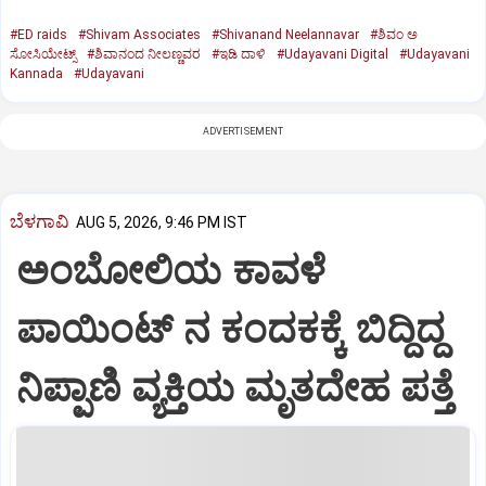
#ED raids
#Shivam Associates
#Shivanand Neelannavar
#ಶಿವಂ ಅ
ಸೋಸಿಯೇಟ್ಸ್
#ಶಿವಾನಂದ ನೀಲಣ್ಣವರ
#ಇಡಿ ದಾಳಿ
#Udayavani Digital
#Udayavani
Kannada
#Udayavani
ADVERTISEMENT
ಬೆಳಗಾವಿ
AUG 5, 2026, 9:46 PM IST
ಅಂಬೋಲಿಯ ಕಾವಳೆ‌
ಪಾಯಿಂಟ್ ನ ಕಂದಕಕ್ಕೆ ಬಿದ್ದಿದ್ದ
ನಿಪ್ಪಾಣಿ ವ್ಯಕ್ತಿಯ ಮೃತದೇಹ ಪತ್ತೆ