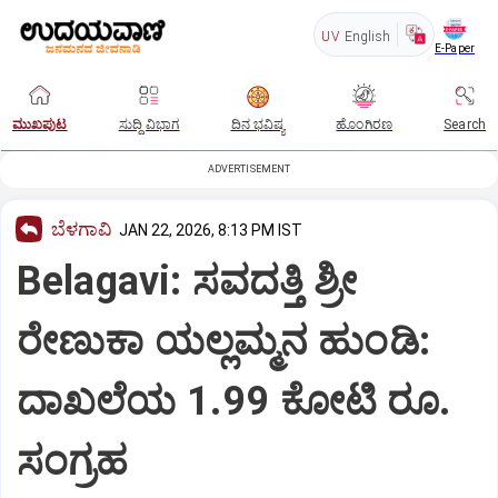
UV
English
E-Paper
ಮುಖಪುಟ
ಸುದ್ದಿ ವಿಭಾಗ
ದಿನ ಭವಿಷ್ಯ
ಹೊಂಗಿರಣ
Search
ADVERTISEMENT
ಬೆಳಗಾವಿ
JAN 22, 2026, 8:13 PM IST
Belagavi: ಸವದತ್ತಿ ಶ್ರೀ
ರೇಣುಕಾ ಯಲ್ಲಮ್ಮನ ಹುಂಡಿ:
ದಾಖಲೆಯ 1.99 ಕೋಟಿ‌ ರೂ.
ಸಂಗ್ರಹ