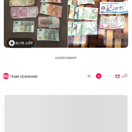
ಹುಂಡಿ ಎಣಿಕೆ
ADVERTISEMENT
ಅ
ಅ
TEAM UDAYAVANI