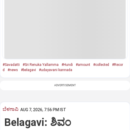
#Savadatti
#Sri Renuka Yallamma
#Hundi
#amount
#collected
#Recor
d
#news
#belagavi
#udayavani kannada
ADVERTISEMENT
ಬೆಳಗಾವಿ
AUG 7, 2026, 7:56 PM IST
Belagavi: ಶಿವಂ