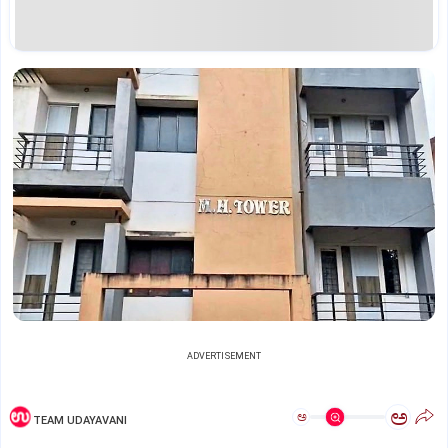
ADVERTISEMENT
ಅ
ಅ
TEAM UDAYAVANI