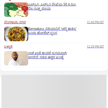
ಎಲ್‌ಎಸಿ, ಎಲ್‌ಒಸಿ ರೇಖೆಯ 50 ಕಿ.ಮೀ.
ನೆಲ ಸೂಕ್ಷ್ಮ ವಲಯ
ಬೆಂಗಳೂರು ನಗರ
12:40 PM IST
Bengaluru: ಬಿರಿಯಾನಿಗೆ ‘ಚಟ್ನಿ ಹಾಕಿಲ್ಲ’
ಎಂದು ಹೋಟೆಲ್‌ ಧ್ವಂಸ
ಬಳ್ಳಾರಿ
12:29 PM IST
ನಾಳೆ ಖಾತೆ ಹಂಚಿಕೆ ಸುಗಮವಾಗಿ
ಆಗಲಿದೆ: ಸಚಿವ ಈಶ್ವರ ಖಂಡ್ರೆ