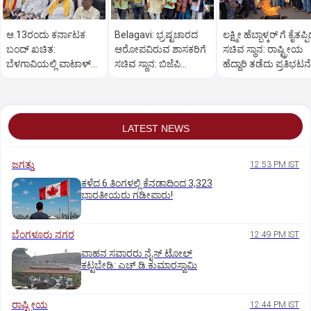
ಆ.13ರಂದು ಕರ್ನಾಟಕ
Belagavi: ಭ್ರಷ್ಟಚಾರದ
ಲಕ್ಷ್ಮೀ ಹೆಬ್ಬಾಳ್ಕರ್ ಗೆ ಕೈತಪ್ಪ
ಬಂದ್ ಖಚಿತ:
ಆರೋಪವಿರುವ ಶಾಸಕರಿಗೆ
ಸಚಿವ ಸ್ಥಾನ: ರಾಷ್ಟ್ರೀಯ
ಬೆಳಗಾವಿಯಲ್ಲಿ ವಾಟಾಳ್
ಸಚಿವ ಸ್ಥಾನ: ಬಿಜೆಪಿ
ಹೆದ್ದಾರಿ ತಡೆದು ಪ್ರತಿಭಟನೆ
ನಾಗರಾಜ್ ಹೇಳಿಕೆ
ಕಾರ್ಯಕರ್ತರ ಪ್ರತಿಭಟನೆ
LATEST NEWS
ಜಗತ್ತು
12:53 PM IST
ಕಳೆದ 6 ತಿಂಗಳಲ್ಲಿ ಕೆನಡಾದಿಂದ 3,323
ಭಾರತೀಯರು ಗಡೀಪಾರು!
ಬೆಂಗಳೂರು ನಗರ
12:49 PM IST
ವಾಹನ ಸವಾರರು ನೈಸ್‌ ಟೋಲ್‌
ಕಟ್ಟಬೇಡಿ: ಎಚ್‌.ಡಿ.ಕುಮಾರಸ್ವಾಮಿ
ರಾಷ್ಟ್ರೀಯ
12:44 PM IST